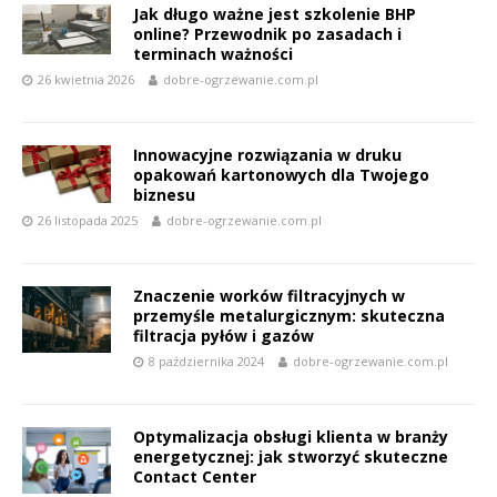
Jak długo ważne jest szkolenie BHP
online? Przewodnik po zasadach i
terminach ważności
26 kwietnia 2026
dobre-ogrzewanie.com.pl
Innowacyjne rozwiązania w druku
opakowań kartonowych dla Twojego
biznesu
26 listopada 2025
dobre-ogrzewanie.com.pl
Znaczenie worków filtracyjnych w
przemyśle metalurgicznym: skuteczna
filtracja pyłów i gazów
8 października 2024
dobre-ogrzewanie.com.pl
Optymalizacja obsługi klienta w branży
energetycznej: jak stworzyć skuteczne
Contact Center