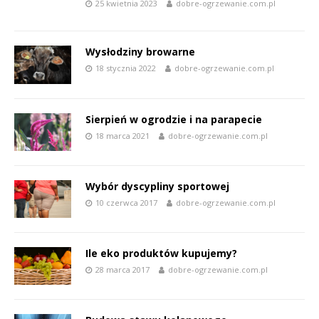
25 kwietnia 2023
dobre-ogrzewanie.com.pl
Wysłodziny browarne
18 stycznia 2022
dobre-ogrzewanie.com.pl
Sierpień w ogrodzie i na parapecie
18 marca 2021
dobre-ogrzewanie.com.pl
Wybór dyscypliny sportowej
10 czerwca 2017
dobre-ogrzewanie.com.pl
Ile eko produktów kupujemy?
28 marca 2017
dobre-ogrzewanie.com.pl