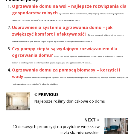
Ogrzewanie domu na wsi – najlepsze rozwiązania dla
gospodarstw rolnych
Ogrzewanie domu na wsi to temat, który dotyczy wielu właścicieli gospodarstw
rolnych, którzy pragną zapewnić sobie komfort cieplny w trudnych warunkach. Wybór...
Usprawnienia systemu ogrzewania domu – jak
zwiększyć komfort i efektywność?
Zimowe mrozy potrafią dać się we znaki, a
komfort cieplny w naszych domach często staje się wyzwaniem. Kluczowym elementem w walce z...
Czy pompy ciepła są wydajnym rozwiązaniem dla
ogrzewania domu?
Pompy ciepła stają się coraz popularniejszym rozwiązaniem w zakresie ogrzewania
domów, a ich efektywność oraz korzyści ekologiczne przyciągają uwagę inwestorów. W obliczu...
Ogrzewanie domu za pomocą biomasy – korzyści i
wady
Ogrzewanie domu biomasą staje się coraz bardziej popularnym rozwiązaniem, które przyciąga uwagę zarówno ekologów, jak
i osób szukających oszczędności. To odnawialne źródło...
PREVIOUS
Najlepsze rośliny doniczkowe do domu
NEXT
10 ciekawych propozycji na przytulne wnętrza w
stylu skandynawskim