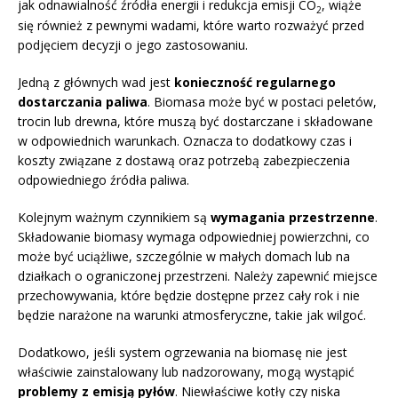
jak odnawialność źródła energii i redukcja emisji CO
, wiąże
2
się również z pewnymi wadami, które warto rozważyć przed
podjęciem decyzji o jego zastosowaniu.
Jedną z głównych wad jest
konieczność regularnego
dostarczania paliwa
. Biomasa może być w postaci peletów,
trocin lub drewna, które muszą być dostarczane i składowane
w odpowiednich warunkach. Oznacza to dodatkowy czas i
koszty związane z dostawą oraz potrzebą zabezpieczenia
odpowiedniego źródła paliwa.
Kolejnym ważnym czynnikiem są
wymagania przestrzenne
.
Składowanie biomasy wymaga odpowiedniej powierzchni, co
może być uciążliwe, szczególnie w małych domach lub na
działkach o ograniczonej przestrzeni. Należy zapewnić miejsce
przechowywania, które będzie dostępne przez cały rok i nie
będzie narażone na warunki atmosferyczne, takie jak wilgoć.
Dodatkowo, jeśli system ogrzewania na biomasę nie jest
właściwie zainstalowany lub nadzorowany, mogą wystąpić
problemy z emisją pyłów
. Niewłaściwe kotły czy niska