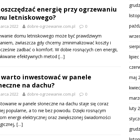
grud
 oszczędzać energię przy ogrzewaniu
listo
u letniskowego?
paźdz
arca 2022
dobre-ogrzewanie.com.pl
0
ewanie domu letniskowego może być prawdziwym
wrze
niem, zwłaszcza gdy chcemy zminimalizować koszty i
sierp
cześnie zadbać o komfort. W dobie rosnących cen energii,
ukiwanie efektywnych metod
[…]
lipie
czer
 warto inwestować w panele
maj 
neczne na dachu?
kwie
arca 2022
dobre-ogrzewanie.com.pl
0
marz
towanie w panele słoneczne na dachu staje się coraz
luty 
iej popularne, a to nie bez powodu. Dzięki rosnącym
om energii elektrycznej oraz zwiększonej świadomości
styc
gicznej,
[…]
grud
listo