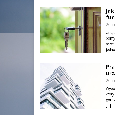
Jak
fun
11 
Urząd
pomys
przes
jedn
Pra
urz
11 
Wybór
który
gotow
[…]