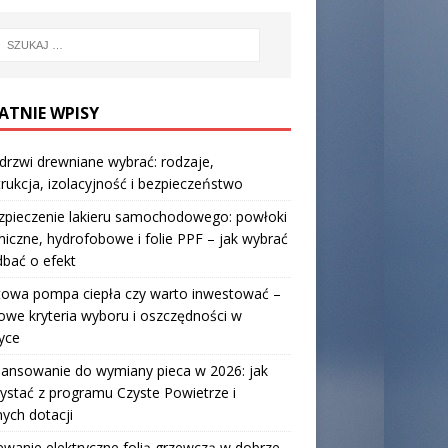
ATNIE WPISY
 drzwi drewniane wybrać: rodzaje,
rukcja, izolacyjność i bezpieczeństwo
zpieczenie lakieru samochodowego: powłoki
iczne, hydrofobowe i folie PPF – jak wybrać
 dbać o efekt
towa pompa ciepła czy warto inwestować –
owe kryteria wyboru i oszczędności w
yce
nansowanie do wymiany pieca w 2026: jak
ystać z programu Czyste Powietrze i
nych dotacji
wanie elektryczne folią grzewczą w dobrze