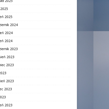
pad 2025
c 2025
zeń 2025
iernik 2024
ień 2024
zeń 2024
iernik 2023
sień 2023
wiec 2023
2023
cień 2023
ec 2023
2023
zeń 2023