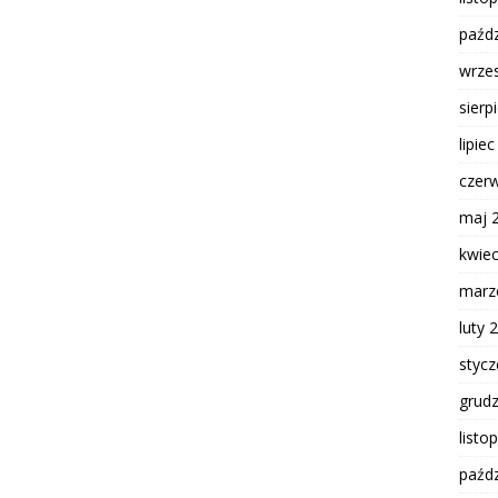
paźdz
wrze
sierp
lipie
czer
maj 
kwie
marz
luty 
styc
grud
listo
paźdz