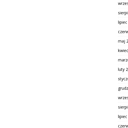
wrze
sierp
lipie
czer
maj 
kwie
marz
luty 
styc
grud
wrze
sierp
lipie
czer