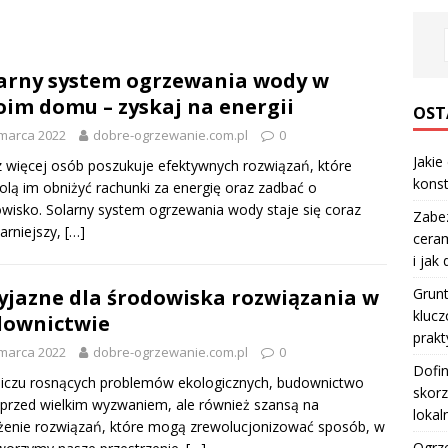
2
arny system ogrzewania wody w
im domu – zyskaj na energii
OST
marca 2022
dobre-ogrzewanie.com.pl
0
Jakie
 więcej osób poszukuje efektywnych rozwiązań, które
konst
lą im obniżyć rachunki za energię oraz zadbać o
wisko. Solarny system ogrzewania wody staje się coraz
Zabe
arniejszy,
[…]
ceram
i jak
Grun
yjazne dla środowiska rozwiązania w
klucz
downictwie
prakt
marca 2022
dobre-ogrzewanie.com.pl
0
Dofi
iczu rosnących problemów ekologicznych, budownictwo
skorz
 przed wielkim wyzwaniem, ale również szansą na
lokal
enie rozwiązań, które mogą zrewolucjonizować sposób, w
Ogrze