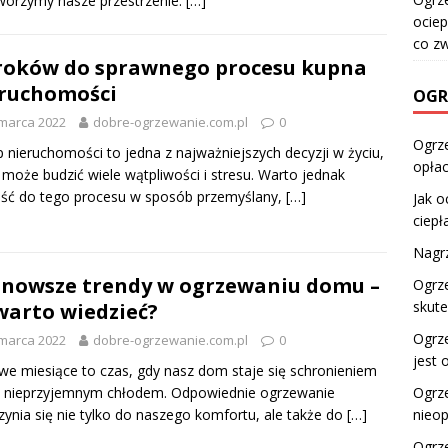
tworzymy nasze przestrzenie.
[…]
ociep
co z
roków do sprawnego procesu kupna
ruchomości
OGR
marca 2022
dobre-ogrzewanie.com.pl
0
Ogrz
 nieruchomości to jedna z najważniejszych decyzji w życiu,
opłac
 może budzić wiele wątpliwości i stresu. Warto jednak
ść do tego procesu w sposób przemyślany,
[…]
Jak o
ciepł
Nagrz
nowsze trendy w ogrzewaniu domu –
Ogrze
skute
warto wiedzieć?
Ogrz
marca 2022
dobre-ogrzewanie.com.pl
0
jest 
e miesiące to czas, gdy nasz dom staje się schronieniem
d nieprzyjemnym chłodem. Odpowiednie ogrzewanie
Ogrz
zynia się nie tylko do naszego komfortu, ale także do
[…]
nieop
Ogrze