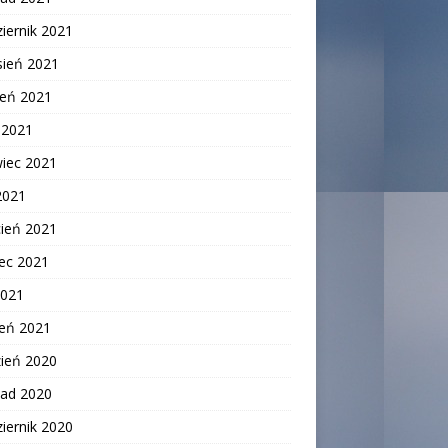
iernik 2021
sień 2021
ień 2021
c 2021
wiec 2021
2021
cień 2021
ec 2021
2021
zeń 2021
zień 2020
pad 2020
iernik 2020