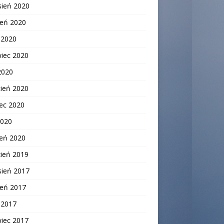
sień 2020
ień 2020
c 2020
wiec 2020
2020
cień 2020
ec 2020
2020
zeń 2020
zień 2019
sień 2017
ień 2017
c 2017
wiec 2017