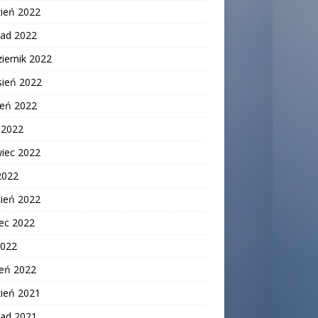
zień 2022
pad 2022
iernik 2022
sień 2022
ień 2022
c 2022
wiec 2022
2022
cień 2022
ec 2022
2022
zeń 2022
zień 2021
pad 2021