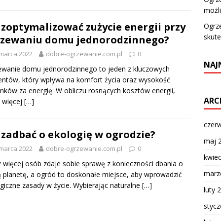
możl
 zoptymalizować zużycie energii przy
Ogrz
skut
zewaniu domu jednorodzinnego?
marca 2022
dobre-ogrzewanie.com.pl
0
NAJ
wanie domu jednorodzinnego to jeden z kluczowych
ntów, który wpływa na komfort życia oraz wysokość
nków za energię. W obliczu rosnących kosztów energii,
ARC
 więcej
[…]
czer
 zadbać o ekologię w ogrodzie?
maj 
marca 2022
dobre-ogrzewanie.com.pl
0
kwie
 więcej osób zdaje sobie sprawę z konieczności dbania o
marz
 planetę, a ogród to doskonałe miejsce, aby wprowadzić
giczne zasady w życie. Wybierając naturalne
[…]
luty 
styc