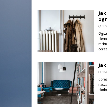
Jak
ogr
17 
Ogrze
eleme
rachu
coraz
Jak
16 
Coraz
naszą
ekolo