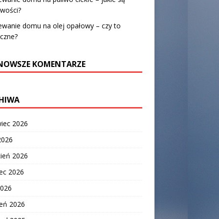
iwości?
ewanie domu na olej opałowy – czy to
eczne?
NOWSZE KOMENTARZE
HIWA
wiec 2026
2026
cień 2026
ec 2026
2026
zeń 2026