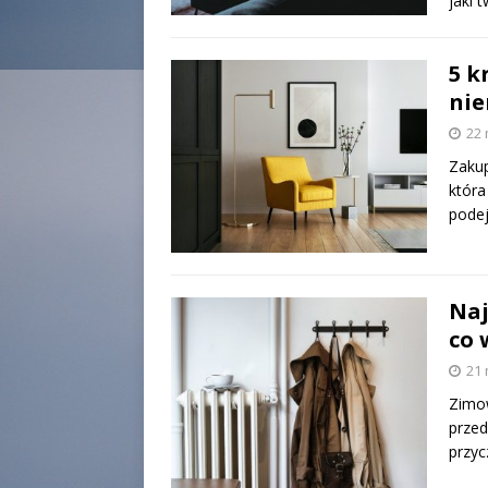
jaki 
5 k
nie
22 
Zakup
która
podej
Naj
co 
21 
Zimow
prze
przyc