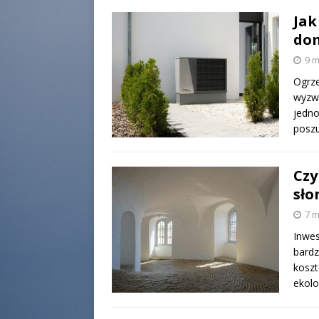
Jak
dom
9 m
Ogrz
wyzwa
jedno
posz
Czy
sło
7 m
Inwes
bardz
koszt
ekolo