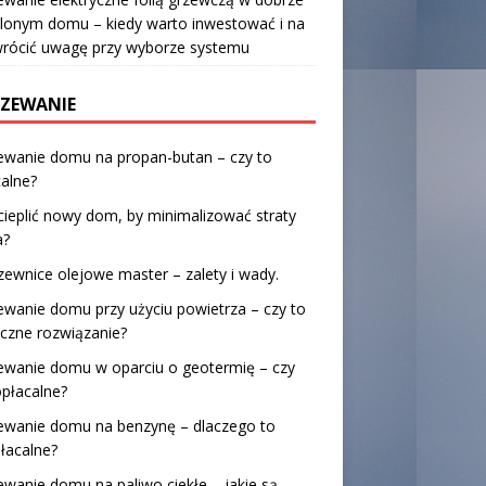
lonym domu – kiedy warto inwestować i na
wrócić uwagę przy wyborze systemu
ZEWANIE
ewanie domu na propan-butan – czy to
alne?
cieplić nowy dom, by minimalizować straty
a?
ewnice olejowe master – zalety i wady.
wanie domu przy użyciu powietrza – czy to
czne rozwiązanie?
ewanie domu w oparciu o geotermię – czy
opłacalne?
ewanie domu na benzynę – dlaczego to
łacalne?
wanie domu na paliwo ciekłe – jakie są