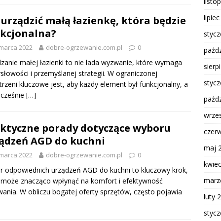
listo
lipie
 urządzić małą łazienkę, która będzie
kcjonalna?
styc
marca 2022
dobre-ogrzewanie.com.pl
0
paźdz
zanie małej łazienki to nie lada wyzwanie, które wymaga
sierp
łowości i przemyślanej strategii. W ograniczonej
styc
trzeni kluczowe jest, aby każdy element był funkcjonalny, a
ocześnie
[…]
paźdz
wrze
ktyczne porady dotyczące wyboru
czer
ądzeń AGD do kuchni
maj 
marca 2022
dobre-ogrzewanie.com.pl
0
kwie
 odpowiednich urządzeń AGD do kuchni to kluczowy krok,
marz
 może znacząco wpłynąć na komfort i efektywność
ania. W obliczu bogatej oferty sprzętów, często pojawia
luty 
styc