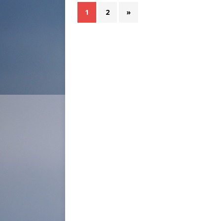
1
2
»