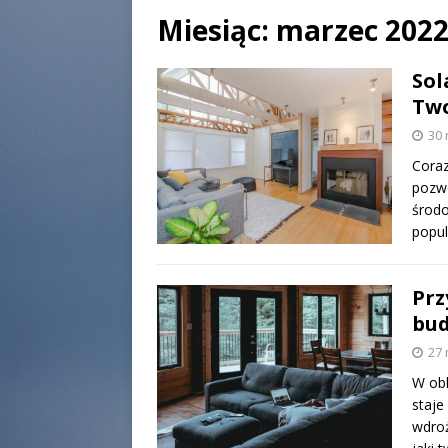
Miesiąc:
marzec 202
Sol
Two
30 
Coraz
pozwo
środo
popul
Prz
bu
27 
W obl
staje
wdroż