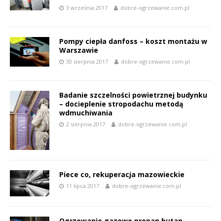
3 września 2017
dobre-ogrzewanie.com.pl
Pompy ciepła danfoss – koszt montażu w
Warszawie
30 sierpnia 2017
dobre-ogrzewanie.com.pl
Badanie szczelności powietrznej budynku
– docieplenie stropodachu metodą
wdmuchiwania
2 sierpnia 2017
dobre-ogrzewanie.com.pl
Piece co, rekuperacja mazowieckie
11 lipca 2017
dobre-ogrzewanie.com.pl
Ogrzewanie gazowe propan butan –