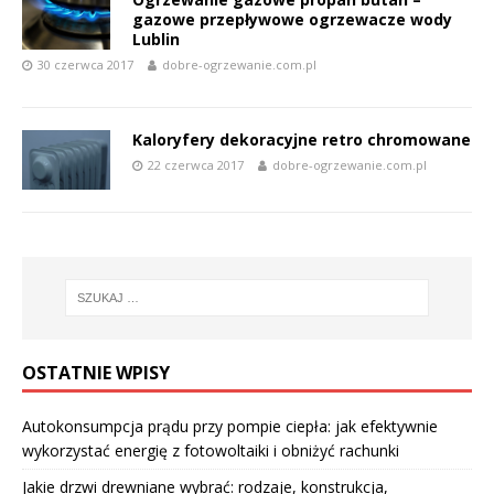
gazowe przepływowe ogrzewacze wody
Lublin
30 czerwca 2017
dobre-ogrzewanie.com.pl
Kaloryfery dekoracyjne retro chromowane
22 czerwca 2017
dobre-ogrzewanie.com.pl
OSTATNIE WPISY
Autokonsumpcja prądu przy pompie ciepła: jak efektywnie
wykorzystać energię z fotowoltaiki i obniżyć rachunki
Jakie drzwi drewniane wybrać: rodzaje, konstrukcja,