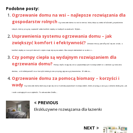
Podobne posty:
Ogrzewanie domu na wsi – najlepsze rozwiązania dla
gospodarstw rolnych
Ogrzewanie domu na wsi to temat, który dotyczy wielu właścicieli gospodarstw
rolnych, którzy pragną zapewnić sobie komfort cieplny w trudnych warunkach. Wybór...
Usprawnienia systemu ogrzewania domu – jak
zwiększyć komfort i efektywność?
Zimowe mrozy potrafią dać się we znaki, a
komfort cieplny w naszych domach często staje się wyzwaniem. Kluczowym elementem w walce z...
Czy pompy ciepła są wydajnym rozwiązaniem dla
ogrzewania domu?
Pompy ciepła stają się coraz popularniejszym rozwiązaniem w zakresie ogrzewania
domów, a ich efektywność oraz korzyści ekologiczne przyciągają uwagę inwestorów. W obliczu...
Ogrzewanie domu za pomocą biomasy – korzyści i
wady
Ogrzewanie domu biomasą staje się coraz bardziej popularnym rozwiązaniem, które przyciąga uwagę zarówno ekologów, jak
i osób szukających oszczędności. To odnawialne źródło...
PREVIOUS
Ekskluzywne rozwiązania dla łazienki
NEXT