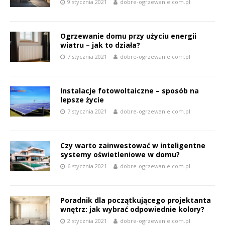
9 stycznia 2021
dobre-ogrzewanie.com.pl
Ogrzewanie domu przy użyciu energii
wiatru – jak to działa?
7 stycznia 2021
dobre-ogrzewanie.com.pl
Instalacje fotowoltaiczne – sposób na
lepsze życie
7 stycznia 2021
dobre-ogrzewanie.com.pl
Czy warto zainwestować w inteligentne
systemy oświetleniowe w domu?
6 stycznia 2021
dobre-ogrzewanie.com.pl
Poradnik dla początkującego projektanta
wnętrz: jak wybrać odpowiednie kolory?
2 stycznia 2021
dobre-ogrzewanie.com.pl