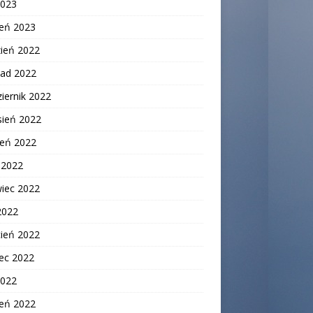
2023
zeń 2023
zień 2022
pad 2022
iernik 2022
sień 2022
ień 2022
c 2022
wiec 2022
2022
cień 2022
ec 2022
2022
zeń 2022