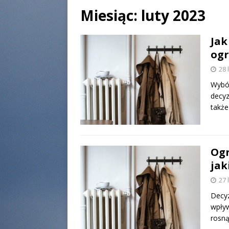
Miesiąc:
luty 2023
Jak
og
28 
Wybó
decyz
także
Ogr
jak
27 
Decyz
wpływ
rosną