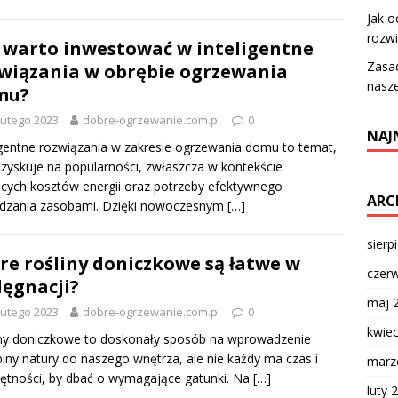
Jak o
rozwi
 warto inwestować w inteligentne
Zasad
wiązania w obrębie ogrzewania
nasz
mu?
lutego 2023
dobre-ogrzewanie.com.pl
0
NAJ
igentne rozwiązania w zakresie ogrzewania domu to temat,
 zyskuje na popularności, zwłaszcza w kontekście
cych kosztów energii oraz potrzeby efektywnego
ARC
ądzania zasobami. Dzięki nowoczesnym
[…]
sierp
re rośliny doniczkowe są łatwe w
czer
lęgnacji?
maj 
lutego 2023
dobre-ogrzewanie.com.pl
0
kwie
ny doniczkowe to doskonały sposób na wprowadzenie
iny natury do naszego wnętrza, ale nie każdy ma czas i
marz
ętności, by dbać o wymagające gatunki. Na
[…]
luty 