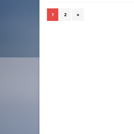
1
2
»