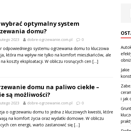
 wybrać optymalny system
rzewania domu?
OST
lutego 2023
dobre-ogrzewanie.com.pl
0
Autok
r odpowiedniego systemu ogrzewania domu to kluczowa
efekt
ja, która ma wpływ nie tylko na komfort mieszkańców, ale
obniż
 na koszty eksploatacji. W obliczu rosnących cen
[…]
Jakie
konst
Zabe
zewanie domu na paliwo ciekłe –
ceram
ie są możliwości?
i jak
lutego 2023
dobre-ogrzewanie.com.pl
0
Grun
ja o ogrzewaniu domu to jedna z kluczowych kwestii, które
klucz
ają na komfort życia oraz wydatki domowe. W obliczu
prakt
cych cen energii, warto zastanowić się
[…]
Dofi