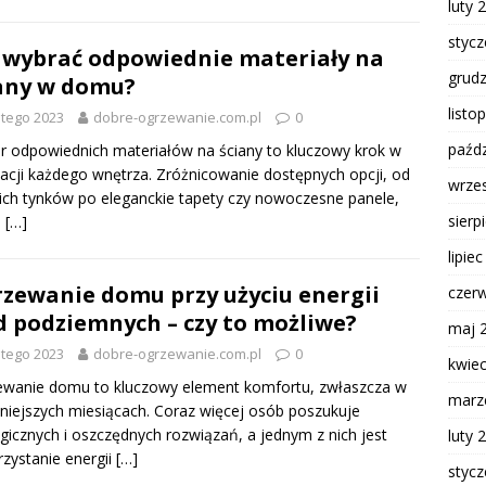
luty 
styc
 wybrać odpowiednie materiały na
grud
any w domu?
listo
utego 2023
dobre-ogrzewanie.com.pl
0
paźdz
 odpowiednich materiałów na ściany to kluczowy krok w
acji każdego wnętrza. Zróżnicowanie dostępnych opcji, od
wrze
ich tynków po eleganckie tapety czy nowoczesne panele,
sierp
e
[…]
lipie
zewanie domu przy użyciu energii
czer
 podziemnych – czy to możliwe?
maj 
utego 2023
dobre-ogrzewanie.com.pl
0
kwie
ewanie domu to kluczowy element komfortu, zwłaszcza w
marz
niejszych miesiącach. Coraz więcej osób poszukuje
gicznych i oszczędnych rozwiązań, a jednym z nich jest
luty 
zystanie energii
[…]
styc