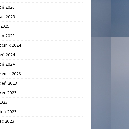
zeń 2026
pad 2025
c 2025
zeń 2025
iernik 2024
ień 2024
zeń 2024
iernik 2023
sień 2023
wiec 2023
2023
cień 2023
ec 2023