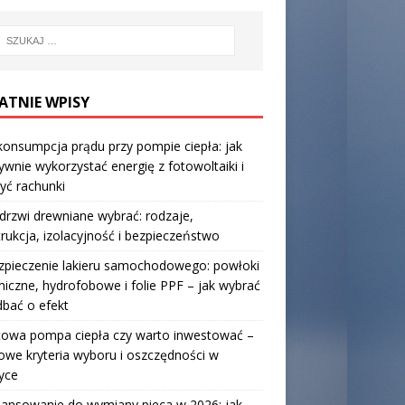
ATNIE WPISY
onsumpcja prądu przy pompie ciepła: jak
ywnie wykorzystać energię z fotowoltaiki i
yć rachunki
 drzwi drewniane wybrać: rodzaje,
rukcja, izolacyjność i bezpieczeństwo
zpieczenie lakieru samochodowego: powłoki
iczne, hydrofobowe i folie PPF – jak wybrać
 dbać o efekt
towa pompa ciepła czy warto inwestować –
owe kryteria wyboru i oszczędności w
yce
nansowanie do wymiany pieca w 2026: jak