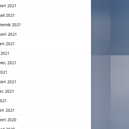
zień 2021
pad 2021
iernik 2021
sień 2021
ień 2021
c 2021
wiec 2021
2021
cień 2021
ec 2021
2021
zeń 2021
zień 2020