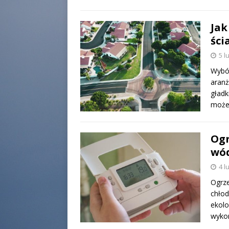
Jak
ści
5 l
Wybór
aranż
gładk
moż
Ogr
wód
4 l
Ogrz
chłod
ekolo
wykor