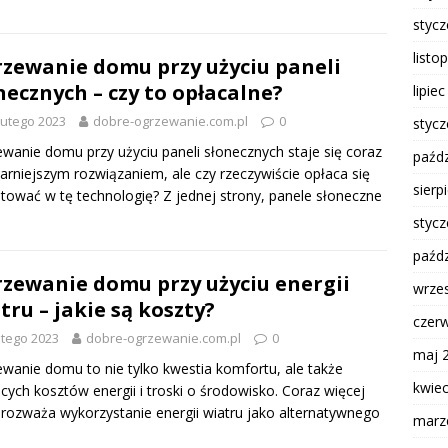
styc
listo
zewanie domu przy użyciu paneli
necznych – czy to opłacalne?
lipie
lutego 2023
dobre-ogrzewanie.com.pl
0
styc
wanie domu przy użyciu paneli słonecznych staje się coraz
paźdz
arniejszym rozwiązaniem, ale czy rzeczywiście opłaca się
sierp
tować w tę technologię? Z jednej strony, panele słoneczne
styc
paźdz
zewanie domu przy użyciu energii
wrze
tru – jakie są koszty?
czer
utego 2023
dobre-ogrzewanie.com.pl
0
maj 
wanie domu to nie tylko kwestia komfortu, ale także
kwie
cych kosztów energii i troski o środowisko. Coraz więcej
rozważa wykorzystanie energii wiatru jako alternatywnego
marz