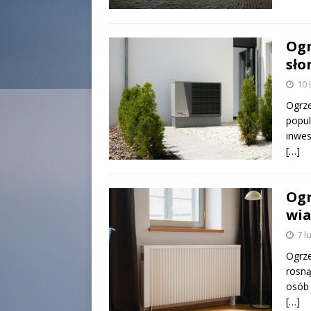
Ogr
sło
10 
Ogrze
popul
inwes
[…]
Ogr
wia
7 l
Ogrze
rosną
osób 
[…]