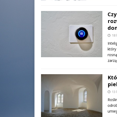
Czy
roz
do
18 
Intel
który
rosną
zarz
Któ
pie
13 
Rośli
odrob
umiej