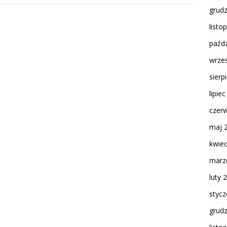
grud
listo
paźdz
wrze
sierp
lipie
czer
maj 
kwie
marz
luty 
styc
grud