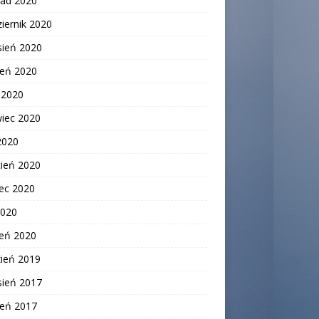
pad 2020
iernik 2020
sień 2020
ień 2020
c 2020
wiec 2020
2020
cień 2020
ec 2020
2020
zeń 2020
zień 2019
sień 2017
ień 2017