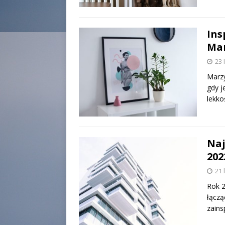
Ins
Ma
23 
Marzy
gdy j
lekko
Naj
202
21 
Rok 2
łączą
zains