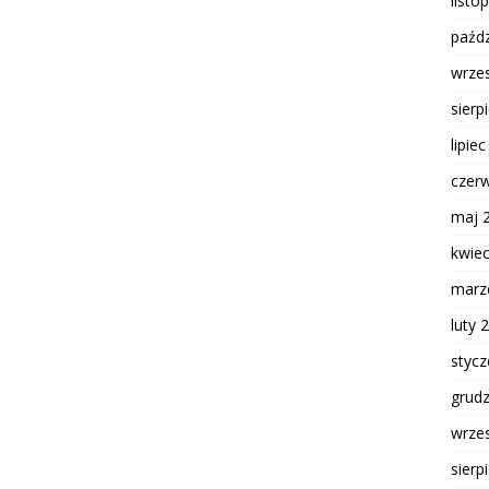
listo
paźdz
wrze
sierp
lipie
czer
maj 
kwie
marz
luty 
styc
grud
wrze
sierp