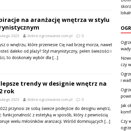
skorz
lokal
piracje na aranżację wnętrza w stylu
rynistycznym
OGR
lutego 2023
dobre-ogrzewanie.com.pl
0
Ogrze
sz o wnętrzu, które przeniesie Cię nad brzeg morza, nawet
wady
esteś daleko od plaży? Styl marynistyczny, pełen świeżości i
ści, to doskonały wybór dla
[…]
Nowo
czy 
Ogrz
i wad
lepsze trendy w designie wnętrz na
Ogrz
2 rok
powin
lutego 2023
dobre-ogrzewanie.com.pl
0
Jak o
022 przynosi ze sobą świeże podejście do designu wnętrz,
komf
c funkcjonalność z estetyką w sposób, który z pewnością
piruje wielu miłośników aranżacji. Wśród dominujących
[…]
Czy w
ogrz