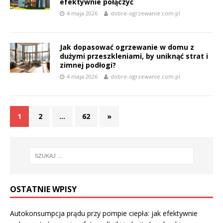
efektywnie połączyć
4 maja 2026
dobre-ogrzewanie.com.pl
Jak dopasować ogrzewanie w domu z
dużymi przeszkleniami, by uniknąć strat i
zimnej podłogi?
4 maja 2026
dobre-ogrzewanie.com.pl
1
2
…
62
»
OSTATNIE WPISY
Autokonsumpcja prądu przy pompie ciepła: jak efektywnie