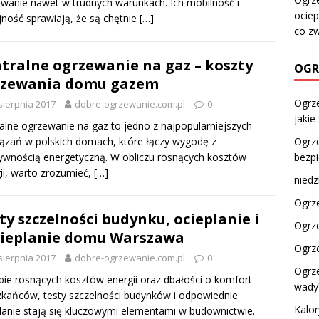
wanie nawet w trudnych warunkach. Ich mobilność i
ociep
ność sprawiają, że są chętnie
[…]
co z
tralne ogrzewanie na gaz – koszty
OGR
rzewania domu gazem
Ogrze
sierpnia 2017
dobre-ogrzewanie.com.pl
0
jakie
alne ogrzewanie na gaz to jedno z najpopularniejszych
ązań w polskich domach, które łączy wygodę z
Ogrz
ywnością energetyczną. W obliczu rosnących kosztów
bezp
ii, warto zrozumieć,
[…]
niedz
Ogrze
ty szczelności budynku, ocieplanie i
Ogrze
ieplanie domu Warszawa
Ogrze
sierpnia 2017
dobre-ogrzewanie.com.pl
0
Ogrze
ie rosnących kosztów energii oraz dbałości o komfort
wady
kańców, testy szczelności budynków i odpowiednie
Kalo
lanie stają się kluczowymi elementami w budownictwie.