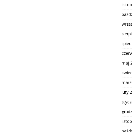
listo
paźdz
wrze
sierp
lipie
czer
maj 
kwie
marz
luty 
styc
grud
listo
paźdz