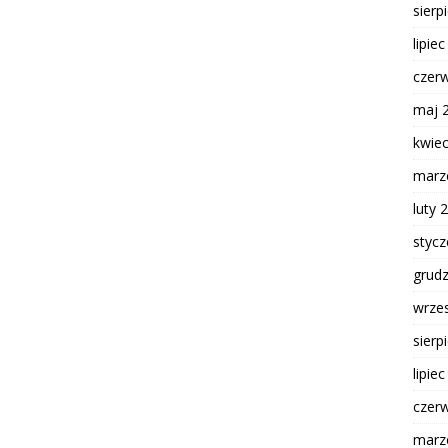
sierp
lipie
czer
maj 
kwie
marz
luty 
styc
grud
wrze
sierp
lipie
czer
marz