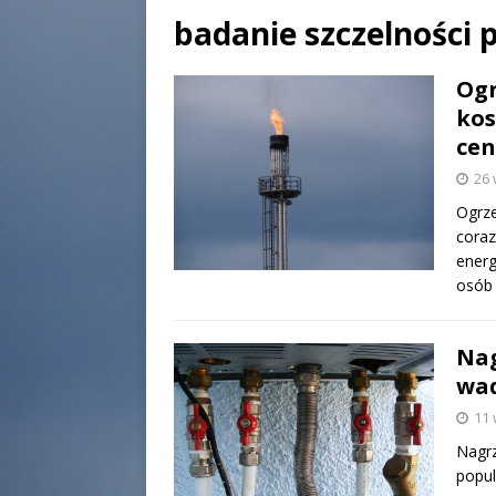
badanie szczelności 
Og
kos
cen
26 
Ogrze
coraz
energ
osó
Nag
wad
11 
Nagrz
popul