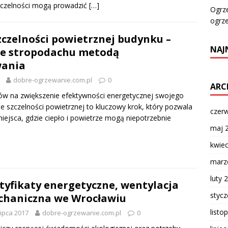
zczelności mogą prowadzić
[…]
Ogrz
ogrz
zczelności powietrznej budynku –
NAJ
ie stropodachu metodą
ania
dobre-ogrzewanie.com.pl
0
ARC
w na zwiększenie efektywności energetycznej swojego
 szczelności powietrznej to kluczowy krok, który pozwala
czer
iejsca, gdzie ciepło i powietrze mogą niepotrzebnie
maj 
kwie
marz
luty 
tyfikaty energetyczne, wentylacja
styc
haniczna we Wrocławiu
listo
lipca 2017
dobre-ogrzewanie.com.pl
0