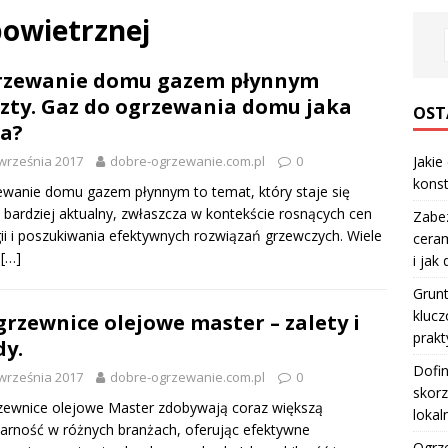
powietrznej
rzewanie domu gazem płynnym
zty. Gaz do ogrzewania domu jaka
OST
a?
września 2017
dobre-ogrzewanie.com.pl
0
Jakie
konst
wanie domu gazem płynnym to temat, który staje się
 bardziej aktualny, zwłaszcza w kontekście rosnących cen
Zabe
ii i poszukiwania efektywnych rozwiązań grzewczych. Wiele
ceram
b
[…]
i jak
Grun
klucz
rzewnice olejowe master – zalety i
prakt
y.
Dofi
września 2017
dobre-ogrzewanie.com.pl
0
skorz
ewnice olejowe Master zdobywają coraz większą
lokal
arność w różnych branżach, oferując efektywne
Ogrze