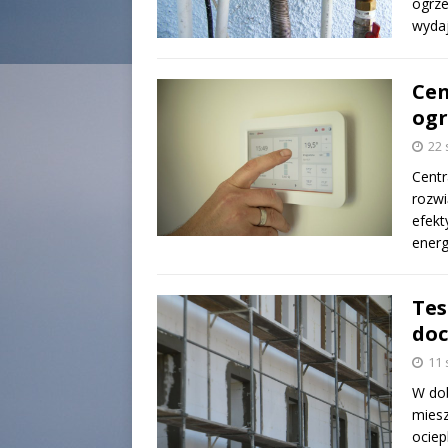
ogrze
wydaj
Cen
og
22 
Centr
rozwi
efekt
energ
Tes
doc
11 
W dob
miesz
ociep