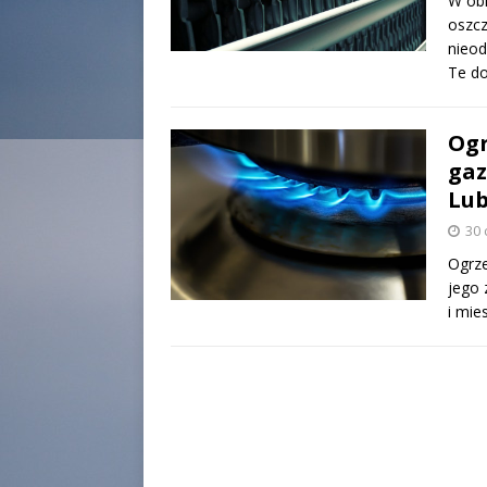
W obl
oszcz
nieo
Te do
Ogr
gaz
Lub
30 
Ogrze
jego 
i mie