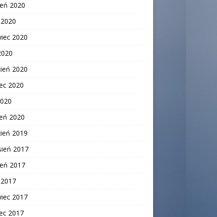
ień 2020
c 2020
wiec 2020
2020
cień 2020
ec 2020
2020
zeń 2020
zień 2019
sień 2017
ień 2017
c 2017
wiec 2017
ec 2017