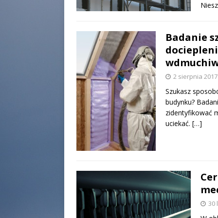
Nies
Badanie s
docieplen
wdmuchiw
2 sierpnia 2017
Szukasz sposobó
budynku? Badanie
zidentyfikować m
uciekać.
[…]
Cer
mec
30 