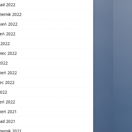
pad 2022
iernik 2022
sień 2022
ień 2022
c 2022
wiec 2022
2022
cień 2022
ec 2022
2022
zeń 2022
zień 2021
pad 2021
iernik 2021