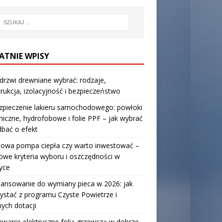
ATNIE WPISY
 drzwi drewniane wybrać: rodzaje,
rukcja, izolacyjność i bezpieczeństwo
zpieczenie lakieru samochodowego: powłoki
iczne, hydrofobowe i folie PPF – jak wybrać
 dbać o efekt
towa pompa ciepła czy warto inwestować –
owe kryteria wyboru i oszczędności w
yce
nansowanie do wymiany pieca w 2026: jak
ystać z programu Czyste Powietrze i
nych dotacji
wanie elektryczne folią grzewczą w dobrze