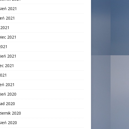
sień 2021
ień 2021
c 2021
wiec 2021
2021
cień 2021
ec 2021
2021
zeń 2021
zień 2020
pad 2020
iernik 2020
sień 2020