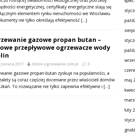
iczu rosnącej świadomości ekologicznej oraz potrzeby
lipie
ędności energetycznej, certyfikaty energetyczne stają się
styc
dłącznym elementem rynku nieruchomości we Wrocławiu.
kumenty nie tylko określają efektywność
[…]
paźdz
sierp
zewanie gazowe propan butan –
styc
owe przepływowe ogrzewacze wody
paźdz
lin
wrze
czerwca 2017
dobre-ogrzewanie.com.pl
0
czer
wanie gazowe propan-butan zyskuje na popularności, a
zalety są coraz częściej doceniane przez właścicieli domów
maj 
szkań. To rozwiązanie nie tylko zapewnia efektywne i
[…]
kwie
marz
luty 
styc
grud