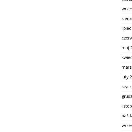
wrze
sierp
lipie
czer
maj 
kwie
marz
luty 
styc
grud
listo
paźdz
wrze