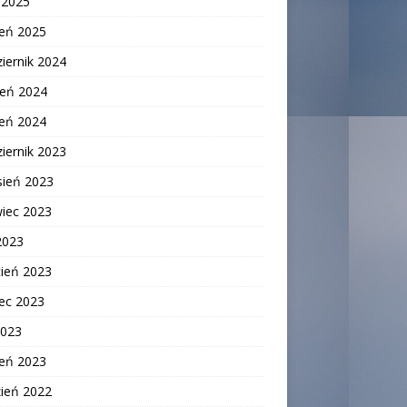
c 2025
zeń 2025
iernik 2024
ień 2024
zeń 2024
iernik 2023
sień 2023
wiec 2023
2023
cień 2023
ec 2023
2023
zeń 2023
zień 2022