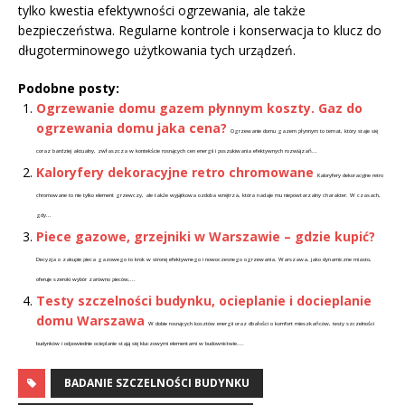
tylko kwestia efektywności ogrzewania, ale także
bezpieczeństwa. Regularne kontrole i konserwacja to klucz do
długoterminowego użytkowania tych urządzeń.
Podobne posty:
Ogrzewanie domu gazem płynnym koszty. Gaz do
ogrzewania domu jaka cena?
Ogrzewanie domu gazem płynnym to temat, który staje się
coraz bardziej aktualny, zwłaszcza w kontekście rosnących cen energii i poszukiwania efektywnych rozwiązań...
Kaloryfery dekoracyjne retro chromowane
Kaloryfery dekoracyjne retro
chromowane to nie tylko element grzewczy, ale także wyjątkowa ozdoba wnętrza, która nadaje mu niepowtarzalny charakter. W czasach,
gdy...
Piece gazowe, grzejniki w Warszawie – gdzie kupić?
Decyzja o zakupie pieca gazowego to krok w stronę efektywnego i nowoczesnego ogrzewania. Warszawa, jako dynamiczne miasto,
oferuje szeroki wybór zarówno pieców,...
Testy szczelności budynku, ocieplanie i docieplanie
domu Warszawa
W dobie rosnących kosztów energii oraz dbałości o komfort mieszkańców, testy szczelności
budynków i odpowiednie ocieplanie stają się kluczowymi elementami w budownictwie....
BADANIE SZCZELNOŚCI BUDYNKU