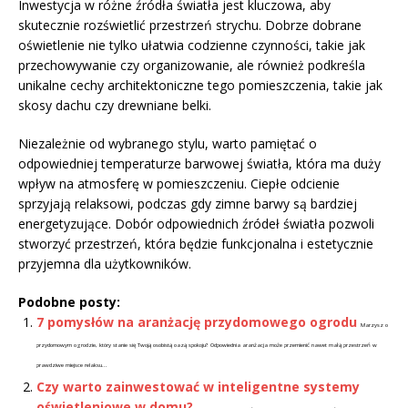
Inwestycja w różne źródła światła jest kluczowa, aby
skutecznie rozświetlić przestrzeń strychu. Dobrze dobrane
oświetlenie nie tylko ułatwia codzienne czynności, takie jak
przechowywanie czy organizowanie, ale również podkreśla
unikalne cechy architektoniczne tego pomieszczenia, takie jak
skosy dachu czy drewniane belki.
Niezależnie od wybranego stylu, warto pamiętać o
odpowiedniej temperaturze barwowej światła, która ma duży
wpływ na atmosferę w pomieszczeniu. Ciepłe odcienie
sprzyjają relaksowi, podczas gdy zimne barwy są bardziej
energetyzujące. Dobór odpowiednich źródeł światła pozwoli
stworzyć przestrzeń, która będzie funkcjonalna i estetycznie
przyjemna dla użytkowników.
Podobne posty:
7 pomysłów na aranżację przydomowego ogrodu
Marzysz o
przydomowym ogrodzie, który stanie się Twoją osobistą oazą spokoju? Odpowiednia aranżacja może przemienić nawet małą przestrzeń w
prawdziwe miejsce relaksu...
Czy warto zainwestować w inteligentne systemy
oświetleniowe w domu?