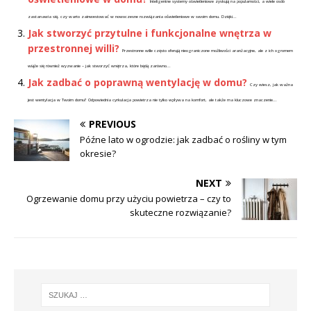
Inteligentne systemy oświetleniowe zyskują na popularności, a wiele osób
zastanawia się, czy warto zainwestować w nowoczesne rozwiązania oświetleniowe w swoim domu. Dzięki...
Jak stworzyć przytulne i funkcjonalne wnętrza w
przestronnej willi?
Przestronne wille często oferują nieograniczone możliwości aranżacyjne, ale z ich ogromem
wiąże się również wyzwanie – jak stworzyć wnętrza, które będą zarówno...
Jak zadbać o poprawną wentylację w domu?
Czy wiesz, jak ważna
jest wentylacja w Twoim domu? Odpowiednia cyrkulacja powietrza nie tylko wpływa na komfort, ale także ma kluczowe znaczenie...
PREVIOUS
Późne lato w ogrodzie: jak zadbać o rośliny w tym
okresie?
NEXT
Ogrzewanie domu przy użyciu powietrza – czy to
skuteczne rozwiązanie?