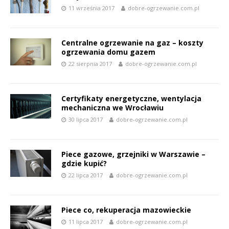
11 września 2017
dobre-ogrzewanie.com.pl
Centralne ogrzewanie na gaz – koszty
ogrzewania domu gazem
22 sierpnia 2017
dobre-ogrzewanie.com.pl
Certyfikaty energetyczne, wentylacja
mechaniczna we Wrocławiu
30 lipca 2017
dobre-ogrzewanie.com.pl
Piece gazowe, grzejniki w Warszawie –
gdzie kupić?
22 lipca 2017
dobre-ogrzewanie.com.pl
Piece co, rekuperacja mazowieckie
11 lipca 2017
dobre-ogrzewanie.com.pl