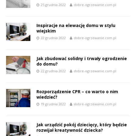
25 grudnia 2022
dobre-ogrzewanie.com.pl
Inspiracje na elewację domu w stylu
wiejskim
22 grudnia 2022
dobre-ogrzewanie.com.pl
Jak zbudować solidny i trwały ogrodzenie
do domu?
22 grudnia 2022
dobre-ogrzewanie.com.pl
Rozporządzenie CPR – co warto o nim
wiedzieć?
19 grudnia 2022
dobre-ogrzewanie.com.pl
Jak urządzić pokój dziecięcy, który będzie
rozwijał kreatywność dziecka?