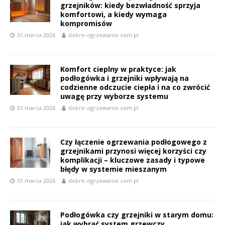
grzejników: kiedy bezwładność sprzyja
komfortowi, a kiedy wymaga
kompromisów
31 marca 2026
dobre-ogrzewanie.com.pl
Komfort cieplny w praktyce: jak
podłogówka i grzejniki wpływają na
codzienne odczucie ciepła i na co zwrócić
uwagę przy wyborze systemu
31 marca 2026
dobre-ogrzewanie.com.pl
Czy łączenie ogrzewania podłogowego z
grzejnikami przynosi więcej korzyści czy
komplikacji – kluczowe zasady i typowe
błędy w systemie mieszanym
31 marca 2026
dobre-ogrzewanie.com.pl
Podłogówka czy grzejniki w starym domu:
jak wybrać system grzewczy