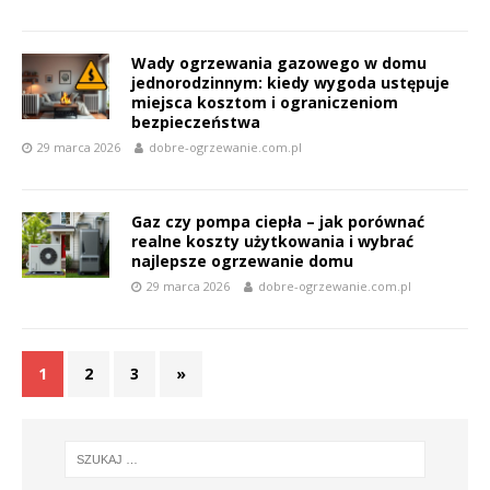
Wady ogrzewania gazowego w domu
jednorodzinnym: kiedy wygoda ustępuje
miejsca kosztom i ograniczeniom
bezpieczeństwa
29 marca 2026
dobre-ogrzewanie.com.pl
Gaz czy pompa ciepła – jak porównać
realne koszty użytkowania i wybrać
najlepsze ogrzewanie domu
29 marca 2026
dobre-ogrzewanie.com.pl
1
2
3
»