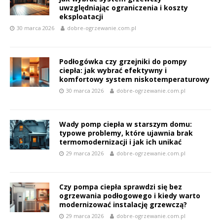
uwzględniając ograniczenia i koszty
eksploatacji
30 marca 2026
dobre-ogrzewanie.com.pl
Podłogówka czy grzejniki do pompy
ciepła: jak wybrać efektywny i
komfortowy system niskotemperaturowy
30 marca 2026
dobre-ogrzewanie.com.pl
Wady pomp ciepła w starszym domu:
typowe problemy, które ujawnia brak
termomodernizacji i jak ich unikać
29 marca 2026
dobre-ogrzewanie.com.pl
Czy pompa ciepła sprawdzi się bez
ogrzewania podłogowego i kiedy warto
modernizować instalację grzewczą?
29 marca 2026
dobre-ogrzewanie.com.pl