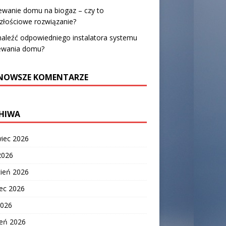
ewanie domu na biogaz – czy to
złościowe rozwiązanie?
naleźć odpowiedniego instalatora systemu
ewania domu?
NOWSZE KOMENTARZE
HIWA
wiec 2026
2026
cień 2026
ec 2026
2026
zeń 2026