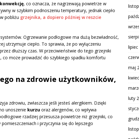
konwekcję
, co oznacza, że nagrzewają powietrze w
listo
tywny w szybkim podnoszeniu temperatury, jednak ciepło
paźdz
 w pobliżu
grzejnika, a dopiero później w reszcie
wrze
sierp
systemów. Ogrzewanie podłogowe ma dużą bezwładność,
żej utrzymuje ciepło. To sprawia, że po wyłączeniu
lipie
rzez dłuższy czas. W przeciwieństwie do tego grzejniki
czer
rę, co może prowadzić do szybkiego spadku komfortu
maj 
ego na zdrowie użytkowników,
kwie
marz
luty 
rzyja zdrowiu, zwłaszcza jeśli jesteś alergikiem. Dzięki
styc
 ono unoszenie
kurzu
oraz alergenów, co wpływa
odłogowe rzadziej przesusza powietrze niż grzejniki, co
grud
 pomieszczeniach i przyczynia się do lepszego
listo