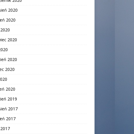
iernik 2020
sień 2020
ień 2020
c 2020
wiec 2020
2020
cień 2020
ec 2020
2020
zeń 2020
zień 2019
sień 2017
ień 2017
c 2017