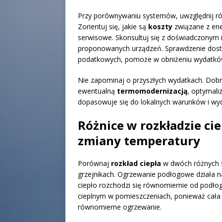
Przy porównywaniu systemów, uwzględnij róż
Zorientuj się, jakie są
koszty
związane z ene
serwisowe. Skonsultuj się z doświadczonym 
proponowanych urządzeń. Sprawdzenie dostę
podatkowych, pomoże w obniżeniu wydatkó
Nie zapominaj o przyszłych wydatkach. Dob
ewentualną
termomodernizacją
, optymali
dopasowuje się do lokalnych warunków i wyd
Różnice w rozkładzie cie
zmiany temperatury
Porównaj
rozkład ciepła
w dwóch różnych 
grzejnikach. Ogrzewanie podłogowe działa 
ciepło rozchodzi się równomiernie od podło
cieplnym w pomieszczeniach, ponieważ cała 
równomierne ogrzewanie.