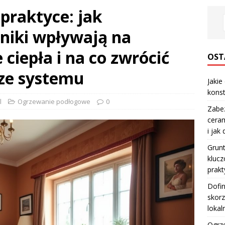
praktyce: jak
jniki wpływają na
 ciepła i na co zwrócić
OST
ze systemu
Jakie
konst
l
Ogrzewanie podłogowe
0
Zabe
ceram
i jak
Grun
klucz
prakt
Dofi
skorz
lokal
Ogrze