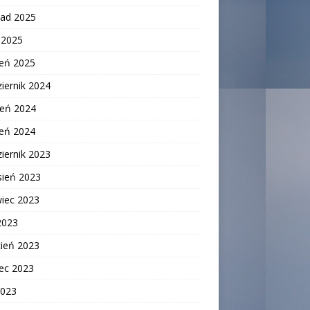
pad 2025
c 2025
zeń 2025
iernik 2024
ień 2024
zeń 2024
iernik 2023
sień 2023
wiec 2023
2023
cień 2023
ec 2023
2023