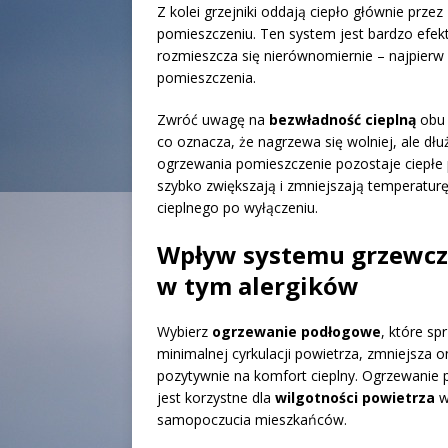
Z kolei grzejniki oddają ciepło głównie przez
pomieszczeniu. Ten system jest bardzo efek
rozmieszcza się nierównomiernie – najpierw
pomieszczenia.
Zwróć uwagę na
bezwładność cieplną
obu 
co oznacza, że nagrzewa się wolniej, ale dłu
ogrzewania pomieszczenie pozostaje ciepłe p
szybko zwiększają i zmniejszają temperatu
cieplnego po wyłączeniu.
Wpływ systemu grzewcz
w tym alergików
Wybierz
ogrzewanie podłogowe
, które sp
minimalnej cyrkulacji powietrza, zmniejsza
pozytywnie na komfort cieplny. Ogrzewanie p
jest korzystne dla
wilgotności powietrza
w
samopoczucia mieszkańców.