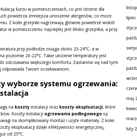
listo
ulację kurzu w pomieszczeniach, co jest istotne dla
ruch powietrza zmniejsza unoszenie alergenów, co może
lipie
iu. Z kolei grzejniki nagrzewają głównie powietrze wokół
styc
ur w pomieszczeniu: najcieplej jest blisko grzejnika, a przy
paźdz
sierp
ratura przy podłodze osiąga około 23-24°C, a w
na poziomie 20-22°C. Takie ułożenie temperatury jest
styc
ię do odczuwania większego komfortu. Zastanów się nad tymi
paźdz
iej odpowiada Twoim oczekiwaniom.
wrze
zy wyborze systemu ogrzewania:
czer
stalacja
maj 
wagę na
koszty
instalacji oraz
koszty eksploatacji
, które
kwie
ków. Koszty instalacji
ogrzewania podłogowego
są
marz
 uwagi na skomplikowany montaż i użyte materiały. Z kolei
szty eksploatacji dzięki efektywności energetycznej,
luty 
 już od 25°C.