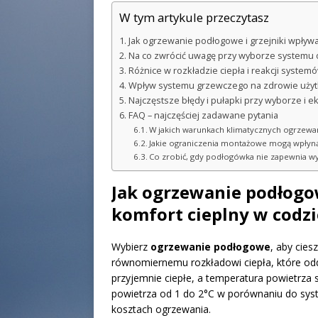
W tym artykule przeczytasz
Jak ogrzewanie podłogowe i grzejniki wpływ
Na co zwrócić uwagę przy wyborze systemu og
Różnice w rozkładzie ciepła i reakcji syste
Wpływ systemu grzewczego na zdrowie użyt
Najczęstsze błędy i pułapki przy wyborze i e
FAQ – najczęściej zadawane pytania
W jakich warunkach klimatycznych ogrzewan
Jakie ograniczenia montażowe mogą wpłyną
Co zrobić, gdy podłogówka nie zapewnia w
Jak ogrzewanie podłogow
komfort cieplny w cod
Wybierz
ogrzewanie podłogowe
, aby cie
równomiernemu rozkładowi ciepła, które odd
przyjemnie ciepłe, a temperatura powietrza 
powietrza od 1 do 2°C w porównaniu do sys
kosztach ogrzewania.