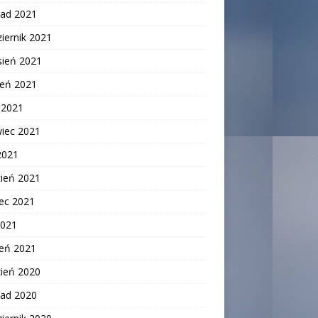
pad 2021
iernik 2021
sień 2021
ień 2021
c 2021
wiec 2021
2021
cień 2021
ec 2021
2021
zeń 2021
zień 2020
pad 2020