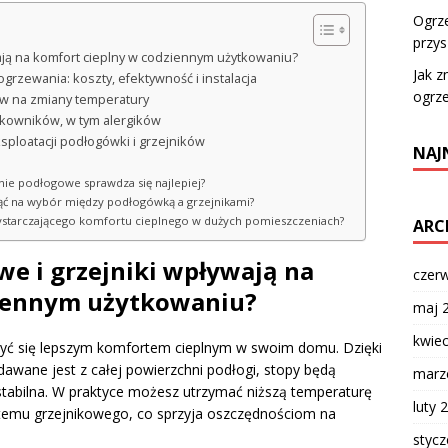
Ogrz
przys
ają na komfort cieplny w codziennym użytkowaniu?
Jak z
rzewania: koszty, efektywność i instalacja
ogrz
mów na zmiany temperatury
kowników, w tym alergików
ksploatacji podłogówki i grzejników
NAJ
ie podłogowe sprawdza się najlepiej?
ć na wybór między podłogówką a grzejnikami?
ystarczającego komfortu cieplnego w dużych pomieszczeniach?
ARC
e i grzejniki wpływają na
czer
ziennym użytkowaniu?
maj 
kwie
szyć się lepszym komfortem cieplnym w swoim domu. Dzięki
awane jest z całej powierzchni podłogi, stopy będą
marz
stabilna. W praktyce możesz utrzymać niższą temperaturę
luty 
temu grzejnikowego, co sprzyja oszczędnościom na
styc