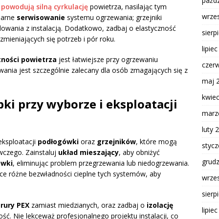
paźdz
powodują silną cyrkulację
powietrza, nasilając tym
wrze
larne
serwisowanie
systemu ogrzewania; grzejniki
wania z instalacją. Dodatkowo, zadbaj o elastyczność
sierp
ieniających się potrzeb i pór roku.
lipie
tności powietrza
jest łatwiejsze przy ogrzewaniu
czer
ania jest szczególnie zalecany dla osób zmagających się z
maj 
kwie
pki przy wyborze i eksploatacji
marz
luty 
eksploatacji
podłogówki
oraz
grzejników
, które mogą
styc
wczego. Zainstaluj
układ mieszający
, aby obniżyć
grud
ówki
, eliminując problem przegrzewania lub niedogrzewania.
ce różne bezwładności cieplne tych systemów, aby
wrze
sierp
k
rury PEX
zamiast miedzianych, oraz zadbaj o
izolację
lipie
ść. Nie lekceważ profesjonalnego projektu instalacji, co