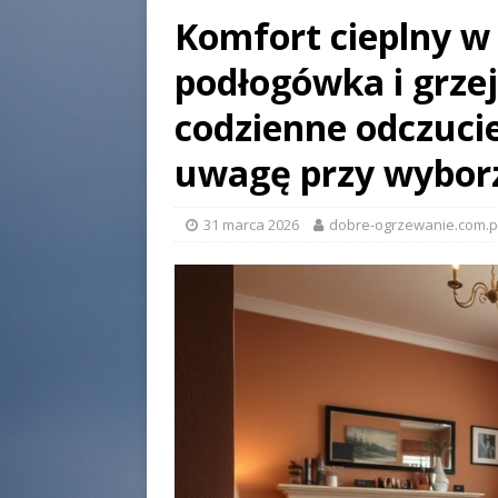
Komfort cieplny w 
podłogówka i grze
codzienne odczucie
uwagę przy wybor
31 marca 2026
dobre-ogrzewanie.com.p