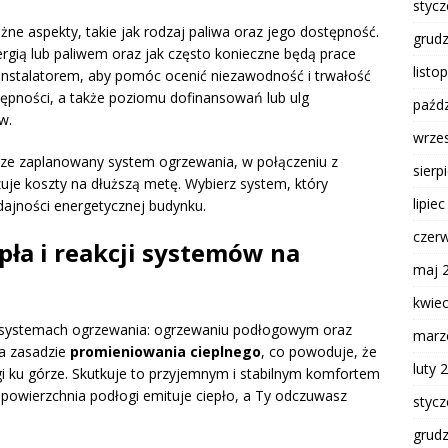
styc
ne aspekty, takie jak rodzaj paliwa oraz jego dostępność.
grud
rgią lub paliwem oraz jak często konieczne będą prace
listo
instalatorem, aby pomóc ocenić niezawodność i trwałość
pności, a także poziomu dofinansowań lub ulg
paźdz
w.
wrze
rze zaplanowany system ogrzewania, w połączeniu z
sierp
zuje koszty na dłuższą metę. Wybierz system, który
lipie
ajności energetycznej budynku.
czer
pła i reakcji systemów na
maj 
kwie
systemach ogrzewania: ogrzewaniu podłogowym oraz
marz
na zasadzie
promieniowania cieplnego
, co powoduje, że
luty 
gi ku górze. Skutkuje to przyjemnym i stabilnym komfortem
powierzchnia podłogi emituje ciepło, a Ty odczuwasz
styc
grud