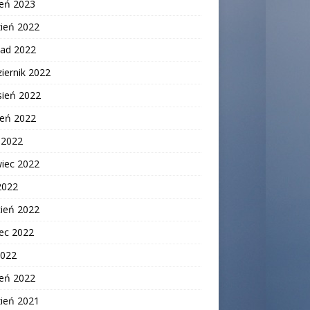
zeń 2023
zień 2022
pad 2022
iernik 2022
sień 2022
ień 2022
c 2022
wiec 2022
2022
cień 2022
ec 2022
2022
zeń 2022
zień 2021