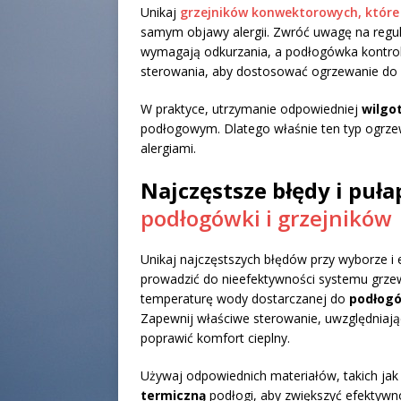
Unikaj
grzejników konwektorowych, które 
samym objawy alergii. Zwróć uwagę na regu
wymagają odkurzania, a podłogówka kontrolo
sterowania, aby dostosować ogrzewanie do zm
W praktyce, utrzymanie odpowiedniej
wilgo
podłogowym. Dlatego właśnie ten typ ogrzew
alergiami.
Najczęstsze błędy i puła
podłogówki i grzejników
Unikaj najczęstszych błędów przy wyborze i 
prowadzić do nieefektywności systemu grze
temperaturę wody dostarczanej do
podłog
Zapewnij właściwe sterowanie, uwzględniają
poprawić komfort cieplny.
Używaj odpowiednich materiałów, takich ja
termiczną
podłogi, aby zwiększyć efektywno