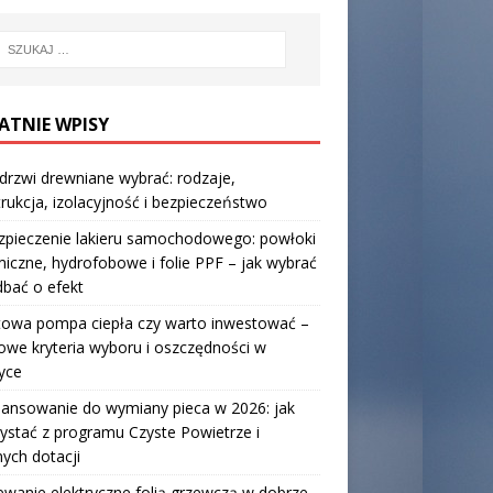
ATNIE WPISY
 drzwi drewniane wybrać: rodzaje,
rukcja, izolacyjność i bezpieczeństwo
zpieczenie lakieru samochodowego: powłoki
iczne, hydrofobowe i folie PPF – jak wybrać
 dbać o efekt
towa pompa ciepła czy warto inwestować –
owe kryteria wyboru i oszczędności w
yce
nansowanie do wymiany pieca w 2026: jak
ystać z programu Czyste Powietrze i
nych dotacji
wanie elektryczne folią grzewczą w dobrze