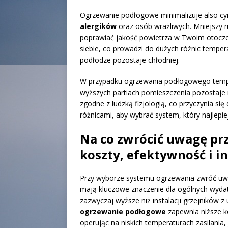
Ogrzewanie podłogowe minimalizuje also cyrk
alergików
oraz osób wrażliwych. Mniejszy 
poprawiać jakość powietrza w Twoim otoczen
siebie, co prowadzi do dużych różnic temperat
podłodze pozostaje chłodniej.
W przypadku ogrzewania podłogowego tempe
wyższych partiach pomieszczenia pozostaje 
zgodne z ludzką fizjologią, co przyczynia s
różnicami, aby wybrać system, który najlep
Na co zwrócić uwagę pr
koszty, efektywność i in
Przy wyborze systemu ogrzewania zwróć u
mają kluczowe znaczenie dla ogólnych wydat
zazwyczaj wyższe niż instalacji grzejników z
ogrzewanie podłogowe
zapewnia niższe ko
operując na niskich temperaturach zasilania,