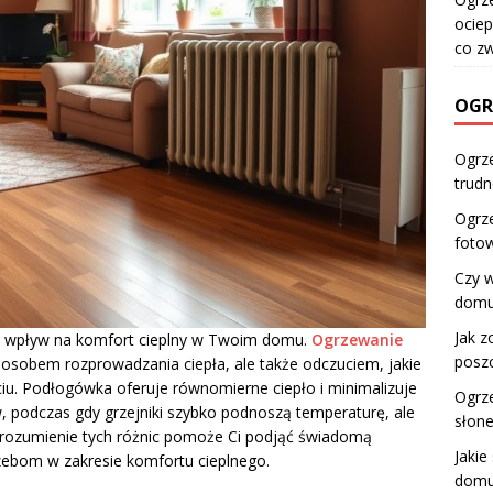
ociep
co z
OGR
Ogrze
trudn
Ogrz
fotow
Czy 
domu
Jak 
 wpływ na komfort cieplny w Twoim domu.
Ogrzewanie
posz
sposobem rozprowadzania ciepła, ale także odczuciem, jakie
u. Podłogówka oferuje równomierne ciepło i minimalizuje
Ogrz
ków, podczas gdy grzejniki szybko podnoszą temperaturę, ale
słone
rozumienie tych różnic pomoże Ci podjąć świadomą
Jakie
zebom w zakresie komfortu cieplnego.
domu