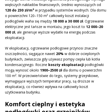
większych nakładów finansowych, średnio wynoszących od
120 do 230 zł/m²
w przypadku systemów wodnych. Dla domu
o powierzchni 120–150 m² całkowity koszt instalacji
podłogówki waha się między
18 000 a 30 000 zł
. Ogrzewanie
elektryczne jest tańsze w montażu, jego koszt to
12 000–20
000 zł
, ale generuje wyższe wydatki na energię podczas
eksploatacji.
W eksploatacji, ogrzewanie podłogowe przynosi znaczne
oszczędności, sięgające nawet
20%
w dobrze ocieplonych
budynkach, zwłaszcza gdy używasz pompy ciepła lub kotła
kondensacyjnego. Roczne
koszty eksploatacji
podłogówki
mogą wynosić około
1900–2500 zł
dla domu o powierzchni
100 m². W przeciwieństwie do tego, systemy grzejnikowe,
wymagające wyższych temperatur pracy, są droższe w
eksploatacji, co również wpływa na całkowity koszt
użytkowania budynku.
Komfort cieplny i estetyka
podłogówki oraz grzejników