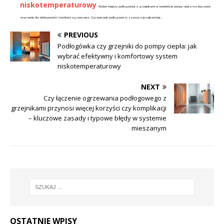
niskotemperaturowy
Wybór między podłogówką a grzejnikami w kontekście pompy ciepła ma kluczowe
znaczenie dla efektywności i komfortu ogrzewania. Ogrzewanie podłogowe to zazwyczaj najbardziej...
PREVIOUS
Podłogówka czy grzejniki do pompy ciepła: jak
wybrać efektywny i komfortowy system
niskotemperaturowy
NEXT
Czy łączenie ogrzewania podłogowego z
grzejnikami przynosi więcej korzyści czy komplikacji
– kluczowe zasady i typowe błędy w systemie
mieszanym
OSTATNIE WPISY