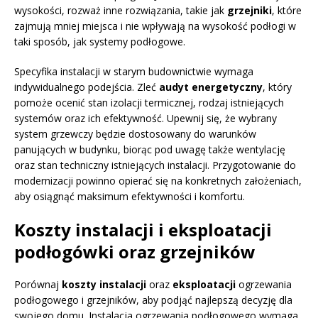
wysokości, rozważ inne rozwiązania, takie jak
grzejniki
, które
zajmują mniej miejsca i nie wpływają na wysokość podłogi w
taki sposób, jak systemy podłogowe.
Specyfika instalacji w starym budownictwie wymaga
indywidualnego podejścia. Zleć
audyt energetyczny
, który
pomoże ocenić stan izolacji termicznej, rodzaj istniejących
systemów oraz ich efektywność. Upewnij się, że wybrany
system grzewczy będzie dostosowany do warunków
panujących w budynku, biorąc pod uwagę także wentylację
oraz stan techniczny istniejących instalacji. Przygotowanie do
modernizacji powinno opierać się na konkretnych założeniach,
aby osiągnąć maksimum efektywności i komfortu.
Koszty instalacji i eksploatacji
podłogówki oraz grzejników
Porównaj
koszty instalacji
oraz
eksploatacji
ogrzewania
podłogowego i grzejników, aby podjąć najlepszą decyzję dla
swojego domu. Instalacja ogrzewania podłogowego wymaga