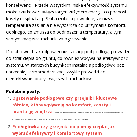
konsekwencji. Przede wszystkim, niska efektywność systemu
może skutkować zwiększonym zużyciem energii, co podnosi
koszty eksploatacji. Słaba izolacja powoduje, że niższa
temperatura zasilania nie wystarcza do utrzymania komfortu
cieplnego, co zmusza do podnoszenia temperatury, a tym
samym zwiększa rachunki za ogrzewanie.
Dodatkowo, brak odpowiedniej izolacji pod podłogą prowadzi
do strat ciepła do gruntu, co również wpływa na efektywność
systemu. W starszych budynkach instalacja podłogówki bez
uprzedniej termomodernizacji zwykle prowadzi do
nieefektywnej pracy i większych rachunków.
Podobne posty:
Ogrzewanie podłogowe czy grzejniki: kluczowe
różnice, które wpływają na komfort, koszty i
aranżację wnętrza
Decyzja o wyborze systemu grzewczego ma kluczowe znaczenie dla komfortu w
codziennym życiu, a dwa najpopularniejsze rozwiązania – ogrzewanie podłogowe i grzejniki...
Podłogówka czy grzejniki do pompy ciepła: jak
wybrać efektywny i komfortowy system