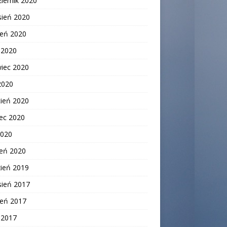
iernik 2020
sień 2020
ień 2020
c 2020
wiec 2020
2020
cień 2020
ec 2020
2020
zeń 2020
zień 2019
sień 2017
ień 2017
c 2017