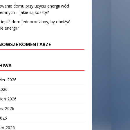
wanie domu przy użyciu energii wód
emnych – jakie są koszty?
cieplić dom jednorodzinny, by obniżyć
ie energii?
NOWSZE KOMENTARZE
HIWA
wiec 2026
2026
cień 2026
ec 2026
2026
zeń 2026