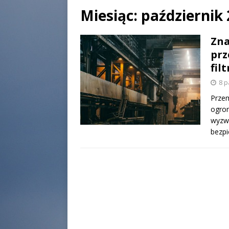
Miesiąc:
październik
Zna
prz
fil
8 p
Przem
ogrom
wyzwa
bezp