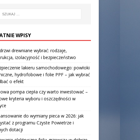
ATNIE WPISY
 drzwi drewniane wybrać: rodzaje,
rukcja, izolacyjność i bezpieczeństwo
zpieczenie lakieru samochodowego: powłoki
iczne, hydrofobowe i folie PPF – jak wybrać
 dbać o efekt
towa pompa ciepła czy warto inwestować –
owe kryteria wyboru i oszczędności w
yce
nansowanie do wymiany pieca w 2026: jak
ystać z programu Czyste Powietrze i
nych dotacji
wanie elektryczne folią grzewczą w dobrze