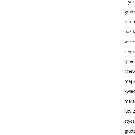
styc
grud
listo
paźdz
wrze
sierp
lipie
czer
maj 
kwie
marz
luty 
styc
grud