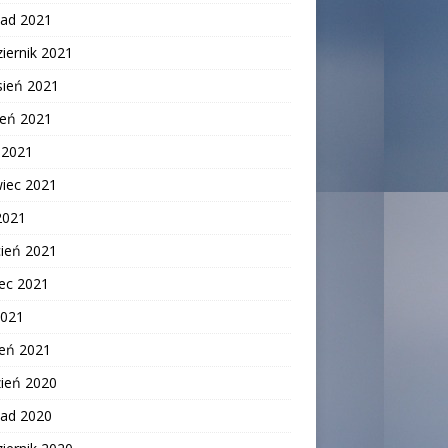
pad 2021
iernik 2021
sień 2021
ień 2021
c 2021
wiec 2021
2021
cień 2021
ec 2021
2021
zeń 2021
zień 2020
pad 2020