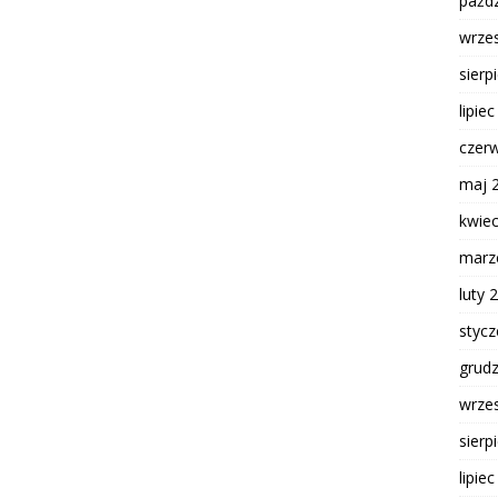
paźdz
wrze
sierp
lipie
czer
maj 
kwie
marz
luty 
styc
grud
wrze
sierp
lipie