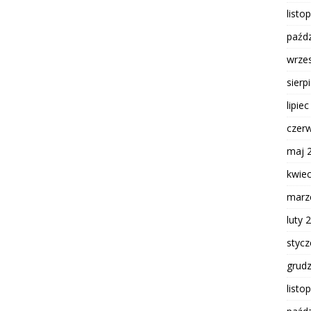
listo
paźdz
wrze
sierp
lipie
czer
maj 
kwie
marz
luty 
styc
grud
listo