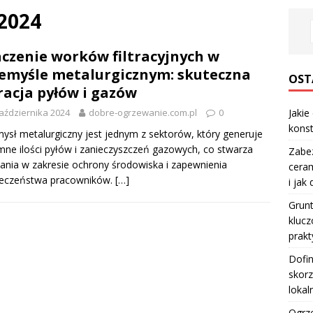
 2024
czenie worków filtracyjnych w
emyśle metalurgicznym: skuteczna
OST
tracja pyłów i gazów
aździernika 2024
dobre-ogrzewanie.com.pl
0
Jakie
konst
ysł metalurgiczny jest jednym z sektorów, który generuje
ne ilości pyłów i zanieczyszczeń gazowych, co stwarza
Zabe
nia w zakresie ochrony środowiska i zapewnienia
ceram
ieczeństwa pracowników.
[…]
i jak
Grun
klucz
prakt
Dofi
skorz
lokal
Ogrze