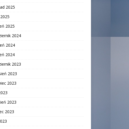
pad 2025
c 2025
zeń 2025
iernik 2024
ień 2024
zeń 2024
iernik 2023
sień 2023
wiec 2023
2023
cień 2023
ec 2023
2023