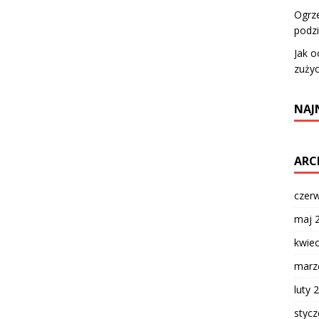
Ogrze
podzi
Jak o
zużyc
NAJ
ARC
czer
maj 
kwie
marz
luty 
styc