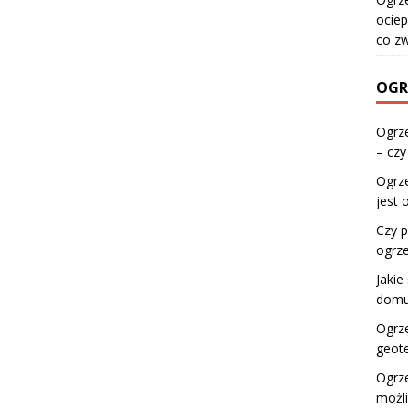
ociep
co z
OGR
Ogrze
– czy
Ogrz
jest 
Czy 
ogrz
Jakie
domu
Ogrze
geote
Ogrze
możl