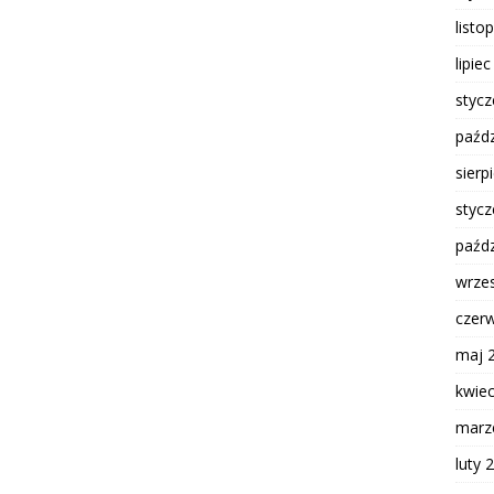
listo
lipie
styc
paźdz
sierp
styc
paźdz
wrze
czer
maj 
kwie
marz
luty 