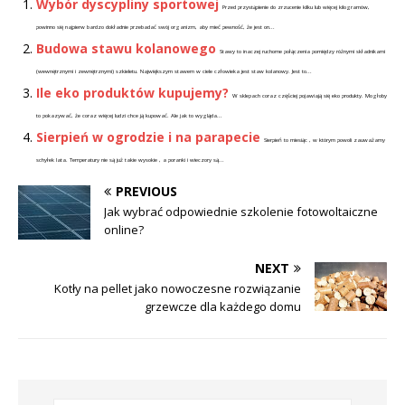
Wybór dyscypliny sportowej
Przed przystąpienie do zrzucenie kilku lub więcej kilogramów,
powinno się najpierw bardzo dokładnie przebadać swój organizm, aby mieć pewność, że jest on...
Budowa stawu kolanowego
Stawy to inaczej ruchome połączenia pomiędzy różnymi składnikami
(wewnętrznymi i zewnętrznymi) szkieletu. Największym stawem w ciele człowieka jest staw kolanowy. Jest to...
Ile eko produktów kupujemy?
W sklepach coraz częściej pojawiają się eko produkty. Mogłoby
to pokazywać, że coraz więcej ludzi chce ją kupować. Ale jak to wygląda...
Sierpień w ogrodzie i na parapecie
Sierpień to miesiąc , w którym powoli zauważamy
schyłek lata. Temperatury nie są już takie wysokie , a poranki i wieczory są...
PREVIOUS
Jak wybrać odpowiednie szkolenie fotowoltaiczne
online?
NEXT
Kotły na pellet jako nowoczesne rozwiązanie
grzewcze dla każdego domu