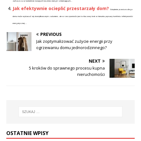
zwłaszcza w kontekście rosnących kosztów energii i zmieniających...
Jak efektywnie ocieplić przestarzały dom?
Ocieplenie przestarzałego
domu może wydawać się skomplikowanym zadaniem, ale w rzeczywistości jest to kluczowy krok w kierunku poprawy komfortu i efektywności
energetycznej....
PREVIOUS
Jak zoptymalizować zużycie energii przy
ogrzewaniu domu jednorodzinnego?
NEXT
5 kroków do sprawnego procesu kupna
nieruchomości
OSTATNIE WPISY