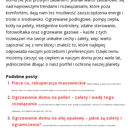
nad najnowszymi trendami i rozwiązaniami, które poza
komfortem, dają nam też możliwość zaoszczędzenia energii i
troski o środowisko. Ogrzewanie podłogowe, pompy ciepła,
kotły na pelety, inteligentne kontrolery, zdalne sterowanie,
fotowoltaika oraz ogrzewanie gazowe – każde z tych
rozwiązań ma swoje unikalne cechy i zalety, więc warto
zapoznać się z nimi bliżej i znaleźć to, które najlepiej
odpowiada naszym potrzebom i preferencjom. Dzięki temu
możemy cieszyć się ciepłem w naszym domu przez wiele lat,
jednocześnie dbając o nasz portfel i ochronę naszej planety.
Podobne posty:
Piece co, rekuperacja mazowieckie
Wybór systemu grzewczego to kluczowa
decyzja, która ma wpływ nie tylko na komfort cieplny w naszym domu, ale także na koszty eksploatacji....
Ogrzewanie domu na pellet – zalety i wady tego
rozwiązania
Ogrzewanie domu na pellet to temat, który zyskuje na popularności, zwłaszcza w kontekście rosnącej troski o
środowisko i oszczędności energetyczne. Choć ten...
Ogrzewanie domu na olej opałowy – jakie są zalety i
ograniczenia?
Ogrzewanie domu na olej opałowy to temat, który w ostatnich latach zyskuje na znaczeniu,