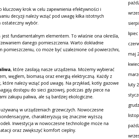
paźdz
 kluczowy krok w celu zapewnienia efektywności i
wrze
iu decyzji należy wziąć pod uwagę kilka istotnych
 ostateczny wybór.
sierp
lipie
 jest fundamentalnym elementem. To właśnie ona określa,
ogrzewaniem danego pomieszczenia. Warto dokładnie
czer
m pomieszczeniu, co może być uzależnione od powierzchni,
maj 
kwie
aliwa
, które zasilają nasze urządzenia. Możemy wybierać
marz
m, węglem, biomasą oraz energią elektryczną. Każdy z
, które należy wziąć pod uwagę. Na przykład, kotły gazowe
luty 
magają dostępu do sieci gazowej, podczas gdy piece na
styc
i zakupu paliwa, ale są bardziej ekologiczne.
grud
używaną w urządzeniach grzewczych. Nowoczesne
listo
 kondensacyjne, charakteryzują się znacznie wyższą
odeli. Inwestycja w nowoczesne technologie może na
paźdz
atacji oraz zwiększyć komfort cieplny.
wrze