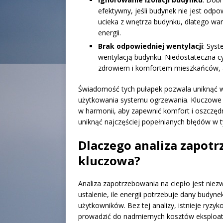
efektywny, jeśli budynek nie jest odpo
ucieka z wnętrza budynku, dlatego war
energii.
Brak odpowiedniej wentylacji
: Sys
wentylacją budynku. Niedostateczna 
zdrowiem i komfortem mieszkańców, a
Świadomość tych pułapek pozwala uniknąć w
użytkowania systemu ogrzewania. Kluczowe 
w harmonii, aby zapewnić komfort i oszczęd
uniknąć najczęściej popełnianych błędów w t
Dlaczego analiza zapotr
kluczowa?
Analiza zapotrzebowania na ciepło jest nie
ustalenie, ile energii potrzebuje dany budy
użytkowników. Bez tej analizy, istnieje ry
prowadzić do nadmiernych kosztów eksploata