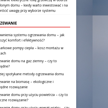
lonym domu – kiedy warto inwestować i na
wrócić uwagę przy wyborze systemu
ZEWANIE
awnienia systemu ogrzewania domu – jak
szyć komfort i efektywność?
żarkowe pompy ciepła – kosz montażu w
cach
ewanie domu na gaz ziemny – czy to
zędne?
ziej spotykane metody ogrzewania domu
wanie na biomasę – ekologiczne i
zędne rozwiązanie
wanie domu przy użyciu powietrza – czy to
czne rozwiązanie?
wanie domu przy użyciu energii wiatru – czy