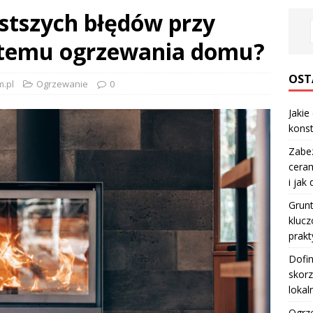
ęstszych błędów przy
stemu ogrzewania domu?
OST
.pl
Ogrzewanie
0
Jakie
konst
Zabe
ceram
i jak
Grun
klucz
prakt
Dofi
skorz
lokal
Ogrze