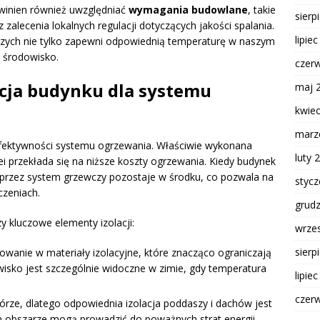
winien również uwzględniać
wymagania budowlane
, takie
sierp
z zalecenia lokalnych regulacji dotyczących jakości spalania.
lipie
zych nie tylko zapewni odpowiednią temperaturę w naszym
z środowisko.
czer
acja budynku dla systemu
maj 
kwie
marz
efektywności systemu ogrzewania. Właściwie wykonana
luty 
lei przekłada się na niższe koszty ogrzewania. Kiedy budynek
 przez system grzewczy pozostaje w środku, co pozwala na
styc
czeniach.
grud
y kluczowe elementy izolacji:
wrze
sierp
owanie w materiały izolacyjne, które znacząco ograniczają
awisko jest szczególnie widoczne w zimie, gdy temperatura
lipie
czer
górze, dlatego odpowiednia izolacja poddaszy i dachów jest
m obszarze mogą prowadzić do poważnych strat energii.