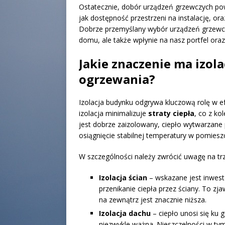
Ostatecznie, dobór urządzeń grzewczych po
jak dostępność przestrzeni na instalację, ora
Dobrze przemyślany wybór urządzeń grzewc
domu, ale także wpłynie na nasz portfel ora
Jakie znaczenie ma izol
ogrzewania?
Izolacja budynku odgrywa kluczową rolę w 
izolacja minimalizuje
straty ciepła
, co z ko
jest dobrze zaizolowany, ciepło wytwarzane
osiągnięcie stabilnej temperatury w pomiesz
W szczególności należy zwrócić uwagę na trz
Izolacja ścian
– wskazane jest inwest
przenikanie ciepła przez ściany. To zj
na zewnątrz jest znacznie niższa.
Izolacja dachu
– ciepło unosi się ku 
niezwykle ważna. Nieszczelności w ty