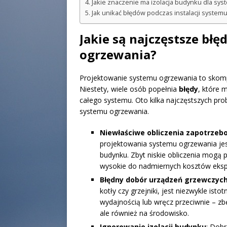
Jakie znaczenie ma izolacja budynku dla sy
Jak unikać błędów podczas instalacji system
Jakie są najczęstsze bł
ogrzewania?
Projektowanie systemu ogrzewania to skomp
Niestety, wiele osób popełnia
błędy
, które 
całego systemu. Oto kilka najczęstszych p
systemu ogrzewania.
Niewłaściwe obliczenia zapotrzebo
projektowania systemu ogrzewania jes
budynku. Zbyt niskie obliczenia mogą
wysokie do nadmiernych kosztów ekspl
Błędny dobór urządzeń grzewczyc
kotły czy grzejniki, jest niezwykle is
wydajnością lub wręcz przeciwnie – zb
ale również na środowisko.
Ignorowanie izolacji budynku
: Dob