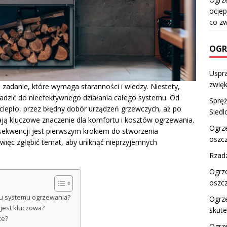
ociep
co z
OGR
Uspr
zwięk
adanie, które wymaga staranności i wiedzy. Niestety,
adzić do nieefektywnego działania całego systemu. Od
Sprę
ciepło, przez błędny dobór urządzeń grzewczych, aż po
Siedl
ają kluczowe znaczenie dla komfortu i kosztów ogrzewania.
Ogrz
nsekwencji jest pierwszym krokiem do stworzenia
oszc
ięc zgłębić temat, aby uniknąć nieprzyjemnych
Rzad
Ogrze
oszc
niu systemu ogrzewania?
Ogrze
 jest kluczowa?
skute
ze?
Ogrze