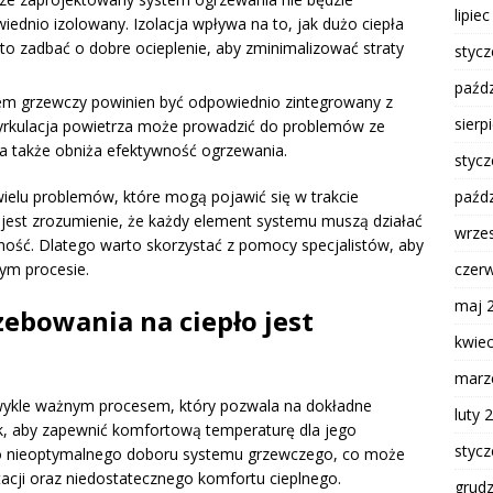
lipie
wiednio izolowany. Izolacja wpływa na to, jak dużo ciepła
to zadbać o dobre ocieplenie, aby zminimalizować straty
styc
paźdz
tem grzewczy powinien być odpowiednio zintegrowany z
sierp
cyrkulacja powietrza może prowadzić do problemów ze
 także obniża efektywność ogrzewania.
styc
ielu problemów, które mogą pojawić się w trakcie
paźdz
jest zrozumienie, że każdy element systemu muszą działać
wrze
ność. Dlatego warto skorzystać z pomocy specjalistów, aby
ym procesie.
czer
maj 
zebowania na ciepło jest
kwie
marz
zwykle ważnym procesem, który pozwala na dokładne
luty 
nek, aby zapewnić komfortową temperaturę dla jego
styc
zyko nieoptymalnego doboru systemu grzewczego, co może
cji oraz niedostatecznego komfortu cieplnego.
grud