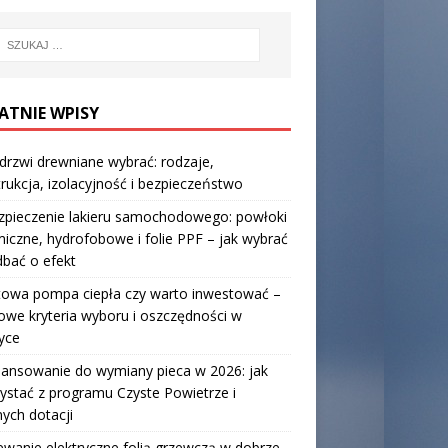
ATNIE WPISY
 drzwi drewniane wybrać: rodzaje,
rukcja, izolacyjność i bezpieczeństwo
zpieczenie lakieru samochodowego: powłoki
iczne, hydrofobowe i folie PPF – jak wybrać
 dbać o efekt
towa pompa ciepła czy warto inwestować –
owe kryteria wyboru i oszczędności w
yce
nansowanie do wymiany pieca w 2026: jak
ystać z programu Czyste Powietrze i
nych dotacji
wanie elektryczne folią grzewczą w dobrze