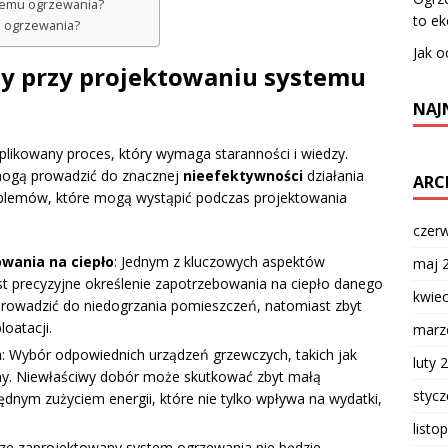
stemu ogrzewania?
to ek
u ogrzewania?
Jak o
ędy przy projektowaniu systemu
NAJ
likowany proces, który wymaga staranności i wiedzy.
mogą prowadzić do znacznej
nieefektywności
działania
ARC
roblemów, które mogą wystąpić podczas projektowania
czer
wania na ciepło
: Jednym z kluczowych aspektów
maj 
t precyzyjne określenie zapotrzebowania na ciepło danego
kwie
 prowadzić do niedogrzania pomieszczeń, natomiast zbyt
oatacji.
marz
h
: Wybór odpowiednich urządzeń grzewczych, takich jak
luty 
totny. Niewłaściwy dobór może skutkować zbyt małą
styc
ędnym zużyciem energii, które nie tylko wpływa na wydatki,
listo
rze zaprojektowany system ogrzewania nie będzie