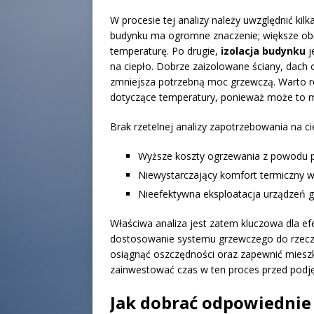
W procesie tej analizy należy uwzględnić ki
budynku ma ogromne znaczenie; większe obi
temperaturę. Po drugie,
izolacja budynku
j
na ciepło. Dobrze zaizolowane ściany, dach o
zmniejsza potrzebną moc grzewczą. Warto ró
dotyczące temperatury, ponieważ może to 
Brak rzetelnej analizy zapotrzebowania na 
Wyższe koszty ogrzewania z powodu 
Niewystarczający komfort termiczny w 
Nieefektywna eksploatacja urządzeń g
Właściwa analiza jest zatem kluczowa dla e
dostosowanie systemu grzewczego do rzeczy
osiągnąć oszczędności oraz zapewnić miesz
zainwestować czas w ten proces przed podj
Jak dobrać odpowiednie