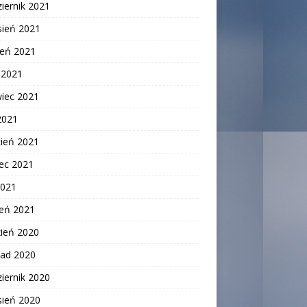
iernik 2021
sień 2021
ień 2021
c 2021
wiec 2021
2021
cień 2021
ec 2021
2021
zeń 2021
zień 2020
pad 2020
iernik 2020
sień 2020