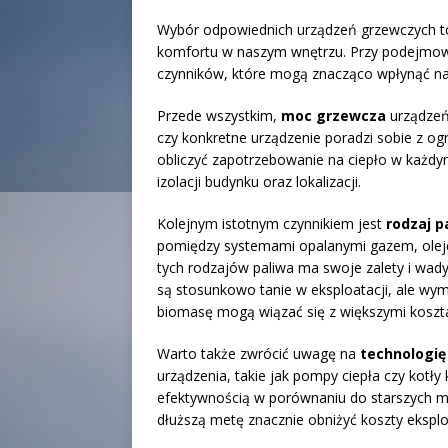
Wybór odpowiednich urządzeń grzewczych to
komfortu w naszym wnętrzu. Przy podejmowan
czynników, które mogą znacząco wpłynąć na
Przede wszystkim,
moc grzewcza
urządzeń
czy konkretne urządzenie poradzi sobie z 
obliczyć zapotrzebowanie na ciepło w każdy
izolacji budynku oraz lokalizacji.
Kolejnym istotnym czynnikiem jest
rodzaj p
pomiędzy systemami opalanymi gazem, oleje
tych rodzajów paliwa ma swoje zalety i wady
są stosunkowo tanie w eksploatacji, ale wy
biomasę mogą wiązać się z większymi kosztam
Warto także zwrócić uwagę na
technologię
urządzenia, takie jak pompy ciepła czy kotły
efektywnością w porównaniu do starszych m
dłuższą metę znacznie obniżyć koszty eksplo