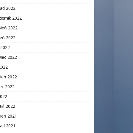
pad 2022
iernik 2022
sień 2022
ień 2022
c 2022
wiec 2022
2022
cień 2022
ec 2022
2022
zeń 2022
zień 2021
pad 2021