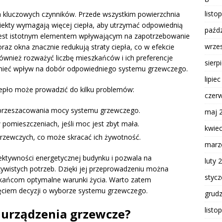
listo
lka kluczowych czynników. Przede wszystkim powierzchnia
ekty wymagają więcej ciepła, aby utrzymać odpowiednią
paźdz
est istotnym elementem wpływającym na zapotrzebowanie
wrze
raz okna znacznie redukują straty ciepła, co w efekcie
wnież rozważyć liczbę mieszkańców i ich preferencje
sierp
mieć wpływ na dobór odpowiedniego systemu grzewczego.
lipie
ciepło może prowadzić do kilku problemów:
czer
przeszacowania mocy systemu grzewczego.
maj 
pomieszczeniach, jeśli moc jest zbyt mała.
kwie
rzewczych, co może skracać ich żywotność.
marz
fektywności energetycznej budynku i pozwala na
luty 
wistych potrzeb. Dzięki jej przeprowadzeniu można
styc
kańcom optymalne warunki życia. Warto zatem
ęciem decyzji o wyborze systemu grzewczego.
grud
listo
 urządzenia grzewcze?