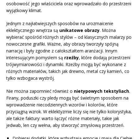
osobowość jego właściciela oraz wprowadzało do przestrzeni
wyjątkowy klimat.
Jednym z najłatwiejszych sposobów na urozmaicenie
eklektycznego wnętrza są
unikatowe obrazy
. Można
wybierać spośród różnych stylów – od klasycznych malarzy po
nowoczesne grafiki. Ważne, aby obrazy tworzyły spójną
narrację i były zgodne z całokształtem aranżacji. Innym
interesującym pomysłem są
rzeźby
, które dodają przestrzeni
trójwymiarowości i dynamiki. Rzeźby mogą być wykonane z
różnych materiałów, takich jak drewno, metal czy kamień, co
tylko wzbogaca wystrój.
Nie można zapomnieć również o
nietypowych tekstyliach
.
Firany, poduszki czy pledy mogą być świetnym sposobem na
wprowadzenie niecodziennych wzorów i kolorów, które
przyciągną wzrok. W eklektyzmie liczy się nie tylko kolorystyka,
ale także faktury: warto łączyć różne materiały, takie jak
jedwab, len czy wełna, aby stworzyć zmysłową przestrzeń.
Dobieraj dodatki, które wzbudzają emocje i mają dla Ciebie