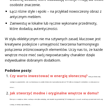
osobiste znaczenie.
Łącz różne style i epoki – na przykład nowoczesny obraz z
antycznym meblem.
Zainwestuj w lokalne lub ręcznie wykonane przedmioty,
które dodadzą autentyczności.
W stylu eklektycznym nie ma sztywnych zasad; kluczowe jest
kreatywne podejście i umiejętność tworzenia harmonijnego
połączenia zróżnicowanych elementów. Uczy nas to, że każde
wnętrze może mieć swój niepowtarzalny charakter dzięki
indywidualnie dobranym dodatkom.
Podobne posty:
Czy warto inwestować w energię słoneczną?
Energii słonecznej
zyskuje na popularności, ale czy inwestycja w panele słoneczne naprawdę się opłaca? W obliczu rosnących rachunków za energię oraz
coraz...
Jak stworzyć modne i oryginalne wnętrze w domu?
Marzysz o wnętrzu, które zachwyca nie tylko estetyką, ale również oryginalnością? W dzisiejszych czasach aranżacja przestrzeni stała się
sztuką, w której najważniejsze...