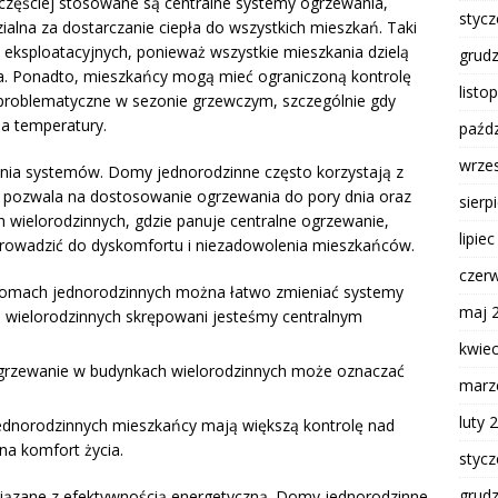
częściej stosowane są centralne systemy ogrzewania,
styc
alna za dostarczanie ciepła do wszystkich mieszkań. Taki
eksploatacyjnych, ponieważ wszystkie mieszkania dzielą
grud
a. Ponadto, mieszkańcy mogą mieć ograniczoną kontrolę
listo
problematyczne w sezonie grzewczym, szczególnie gdy
ia temperatury.
paźdz
wrze
ania systemów. Domy jednorodzinne często korzystają z
 pozwala na dostosowanie ogrzewania do pory dnia oraz
sierp
wielorodzinnych, gdzie panuje centralne ogrzewanie,
lipie
prowadzić do dyskomfortu i niezadowolenia mieszkańców.
czer
mach jednorodzinnych można łatwo zmieniać systemy
maj 
 wielorodzinnych skrępowani jesteśmy centralnym
kwie
grzewanie w budynkach wielorodzinnych może oznaczać
marz
luty 
norodzinnych mieszkańcy mają większą kontrolę nad
na komfort życia.
styc
grud
iązane z efektywnością energetyczną. Domy jednorodzinne