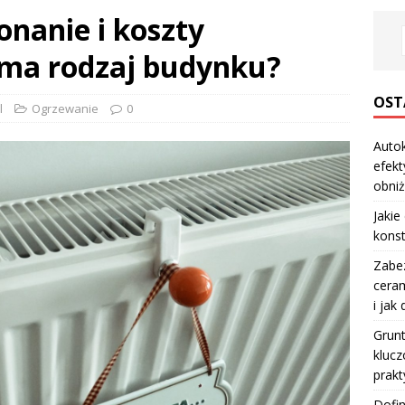
nanie i koszty
ma rodzaj budynku?
OST
l
Ogrzewanie
0
Autok
efekt
obniż
Jakie
konst
Zabe
ceram
i jak
Grun
klucz
prakt
Dofi