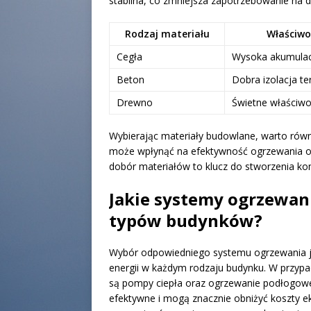
stabilna, co zmniejsza zapotrzebowanie na d
Rodzaj materiału
Właściwoś
Cegła
Wysoka akumulacj
Beton
Dobra izolacja t
Drewno
Świetne właściwoś
Wybierając materiały budowlane, warto równ
może wpłynąć na efektywność ogrzewania or
dobór materiałów to klucz do stworzenia k
Jakie systemy ogrzewani
typów budynków?
Wybór odpowiedniego systemu ogrzewania je
energii w każdym rodzaju budynku. W przyp
są pompy ciepła oraz ogrzewanie podłogowe.
efektywne i mogą znacznie obniżyć koszty 