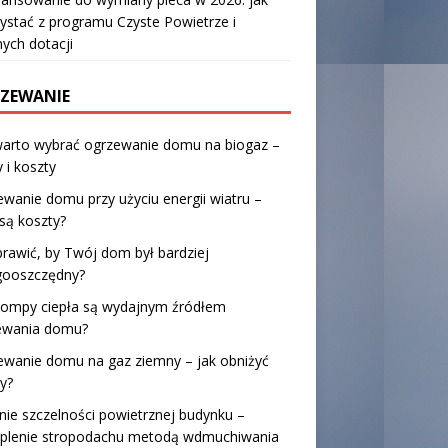
ystać z programu Czyste Powietrze i
nych dotacji
ZEWANIE
warto wybrać ogrzewanie domu na biogaz –
y i koszty
wanie domu przy użyciu energii wiatru –
 są koszty?
prawić, by Twój dom był bardziej
gooszczędny?
pompy ciepła są wydajnym źródłem
ewania domu?
ewanie domu na gaz ziemny – jak obniżyć
y?
ie szczelności powietrznej budynku –
eplenie stropodachu metodą wdmuchiwania