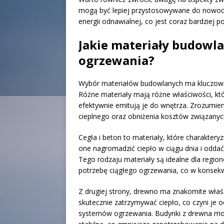
mogą być lepiej przystosowywane do nowocz
energii odnawialnej, co jest coraz bardziej 
Jakie materiały budowl
ogrzewania?
Wybór materiałów budowlanych ma kluczowe
Różne materiały mają różne właściwości, któ
efektywnie emitują je do wnętrza. Zrozumien
cieplnego oraz obniżenia kosztów związany
Cegła i beton to materiały, które charaktery
one nagromadzić ciepło w ciągu dnia i odda
Tego rodzaju materiały są idealne dla reg
potrzebę ciągłego ogrzewania, co w konsekwe
Z drugiej strony, drewno ma znakomite właści
skutecznie zatrzymywać ciepło, co czyni j
systemów ogrzewania. Budynki z drewna mog