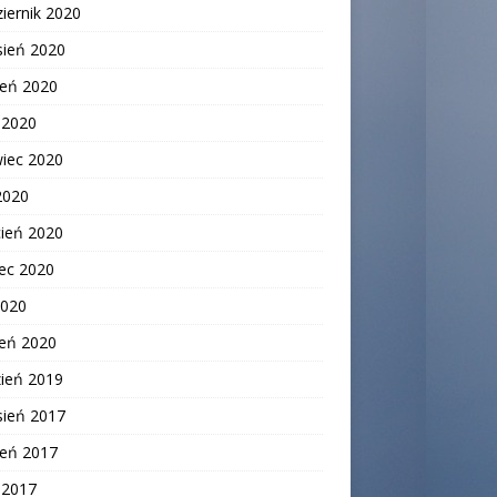
iernik 2020
sień 2020
ień 2020
c 2020
wiec 2020
2020
cień 2020
ec 2020
2020
zeń 2020
zień 2019
sień 2017
ień 2017
c 2017