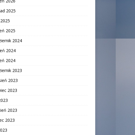
zeń 2026
pad 2025
c 2025
zeń 2025
iernik 2024
ień 2024
zeń 2024
iernik 2023
sień 2023
wiec 2023
2023
cień 2023
ec 2023
2023