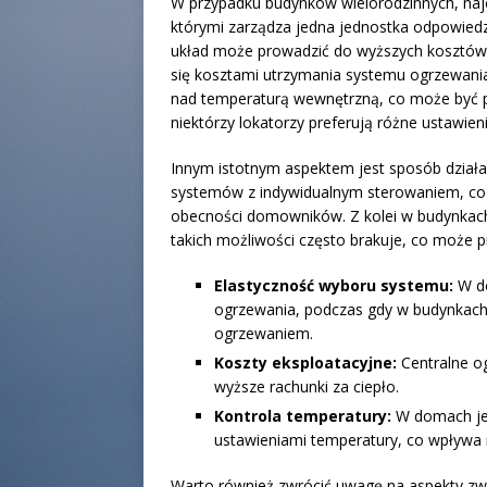
W przypadku budynków wielorodzinnych, naj
którymi zarządza jedna jednostka odpowiedzi
układ może prowadzić do wyższych kosztów 
się kosztami utrzymania systemu ogrzewani
nad temperaturą wewnętrzną, co może być 
niektórzy lokatorzy preferują różne ustawien
Innym istotnym aspektem jest sposób dział
systemów z indywidualnym sterowaniem, co
obecności domowników. Z kolei w budynkach 
takich możliwości często brakuje, co może 
Elastyczność wyboru systemu:
W do
ogrzewania, podczas gdy w budynkach
ogrzewaniem.
Koszty eksploatacyjne:
Centralne o
wyższe rachunki za ciepło.
Kontrola temperatury:
W domach jed
ustawieniami temperatury, co wpływa 
Warto również zwrócić uwagę na aspekty zw