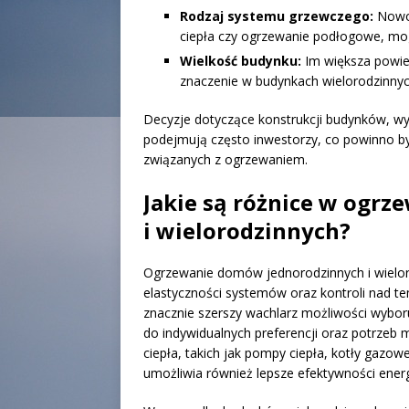
Rodzaj systemu grzewczego:
Nowoc
ciepła czy ogrzewanie podłogowe, mog
Wielkość budynku:
Im większa powie
znaczenie w budynkach wielorodzinnyc
Decyzje dotyczące konstrukcji budynków, w
podejmują często inwestorzy, co powinno by
związanych z ogrzewaniem.
Jakie są różnice w ogr
i wielorodzinnych?
Ogrzewanie domów jednorodzinnych i wieloro
elastyczności systemów oraz kontroli nad t
znacznie szerszy wachlarz możliwości wybo
do indywidualnych preferencji oraz potrzeb
ciepła, takich jak pompy ciepła, kotły gazo
umożliwia również lepsze efektywności energ