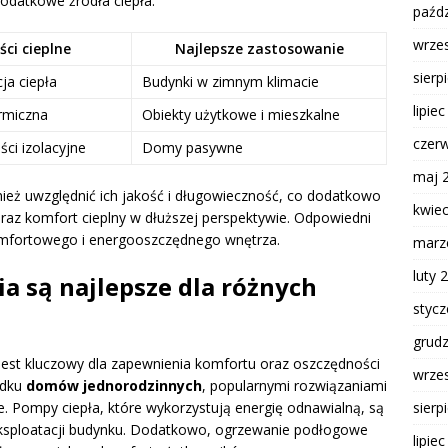
odatkowe źródła ciepła.
paźdz
wrze
ci cieplne
Najlepsze zastosowanie
sierp
a ciepła
Budynki w zimnym klimacie
lipie
ermiczna
Obiekty użytkowe i mieszkalne
czer
ci izolacyjne
Domy pasywne
maj 
ież uwzględnić ich jakość i długowieczność, co dodatkowo
kwie
az komfort cieplny w dłuższej perspektywie. Odpowiedni
omfortowego i energooszczędnego wnętrza.
marz
luty 
a są najlepsze dla różnych
styc
grud
st kluczowy dla zapewnienia komfortu oraz oszczędności
wrze
adku
domów jednorodzinnych
, popularnymi rozwiązaniami
 Pompy ciepła, które wykorzystują energię odnawialną, są
sierp
eksploatacji budynku. Dodatkowo, ogrzewanie podłogowe
lipie