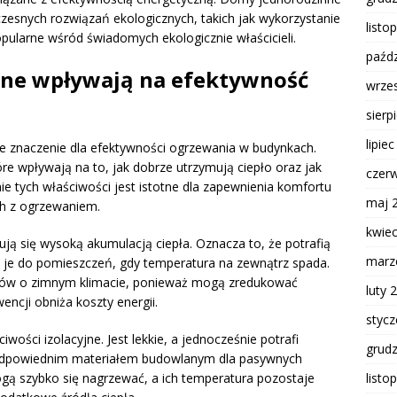
esnych rozwiązań ekologicznych, takich jak wykorzystanie
listo
popularne wśród świadomych ekologicznie właścicieli.
paźdz
ane wpływają na efektywność
wrze
sierp
lipie
 znaczenie dla efektywności ogrzewania w budynkach.
re wpływają na to, jak dobrze utrzymują ciepło oraz jak
czer
ie tych właściwości jest istotne dla zapewnienia komfortu
maj 
ch z ogrzewaniem.
kwie
zują się wysoką akumulacją ciepła. Oznacza to, że potrafią
marz
ć je do pomieszczeń, gdy temperatura na zewnątrz spada.
ionów o zimnym klimacie, ponieważ mogą zredukować
luty 
ncji obniża koszty energii.
styc
wości izolacyjne. Jest lekkie, a jednocześnie potrafi
grud
e odpowiednim materiałem budowlanym dla pasywnych
ą szybko się nagrzewać, a ich temperatura pozostaje
listo