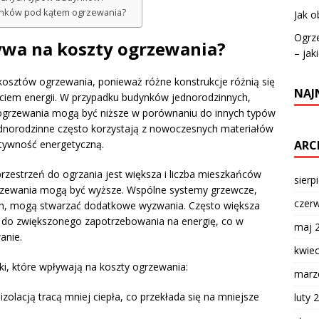
dynków pod kątem ogrzewania?
Jak o
Ogrze
ywa na koszty ogrzewania?
– jak
osztów ogrzewania, ponieważ różne konstrukcje różnią się
NAJ
ciem energii. W przypadku budynków jednorodzinnych,
y ogrzewania mogą być niższe w porównaniu do innych typów
norodzinne często korzystają z nowoczesnych materiałów
tywność energetyczną.
ARC
przestrzeń do ogrzania jest większa i liczba mieszkańców
sierp
ogrzewania mogą być wyższe. Wspólne systemy grzewcze,
czer
ych, mogą stwarzać dodatkowe wyzwania. Często większa
zi do zwiększonego zapotrzebowania na energię, co w
maj 
anie.
kwie
ki, które wpływają na koszty ogrzewania:
marz
izolacją tracą mniej ciepła, co przekłada się na mniejsze
luty 