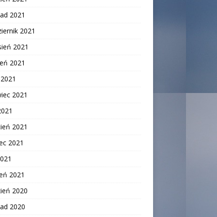
pad 2021
iernik 2021
sień 2021
ień 2021
c 2021
wiec 2021
2021
cień 2021
ec 2021
2021
zeń 2021
zień 2020
pad 2020