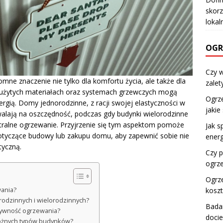
skorz
lokal
OGR
Czy 
e znaczenie nie tylko dla komfortu życia, ale także dla
zalet
, użytych materiałach oraz systemach grzewczych mogą
Ogrze
gią. Domy jednorodzinne, z racji swojej elastyczności w
jakie
lają na oszczędność, podczas gdy budynki wielorodzinne
ralne ogrzewanie. Przyjrzenie się tym aspektom pomoże
Jak s
otyczące budowy lub zakupu domu, aby zapewnić sobie nie
ener
tyczną.
Czy 
ogrz
Ogrz
wania?
koszt
rodzinnych i wielorodzinnych?
Badan
tywność ogrzewania?
doci
 różnych typów budynków?