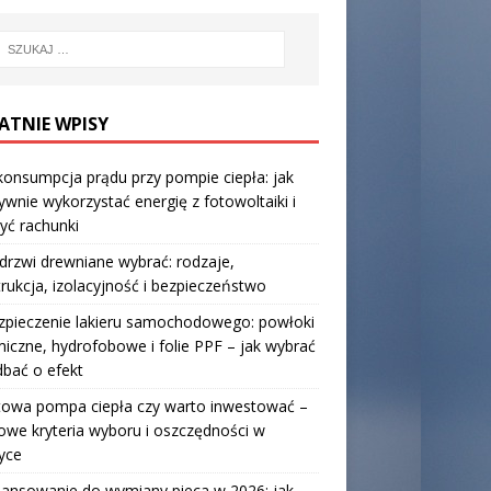
ATNIE WPISY
onsumpcja prądu przy pompie ciepła: jak
ywnie wykorzystać energię z fotowoltaiki i
yć rachunki
 drzwi drewniane wybrać: rodzaje,
rukcja, izolacyjność i bezpieczeństwo
zpieczenie lakieru samochodowego: powłoki
iczne, hydrofobowe i folie PPF – jak wybrać
 dbać o efekt
towa pompa ciepła czy warto inwestować –
owe kryteria wyboru i oszczędności w
yce
nansowanie do wymiany pieca w 2026: jak