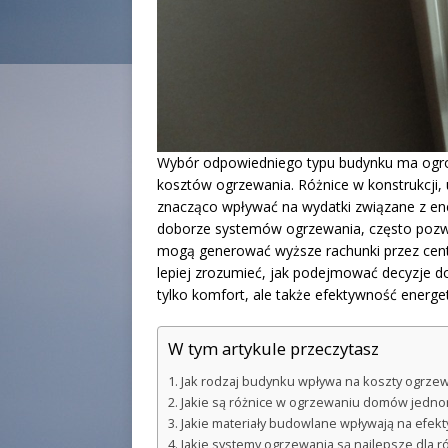
Wybór odpowiedniego typu budynku ma ogromn
kosztów ogrzewania. Różnice w konstrukcji
znacząco wpływać na wydatki związane z ener
doborze systemów ogrzewania, często pozwa
mogą generować wyższe rachunki przez cent
lepiej zrozumieć, jak podejmować decyzje d
tylko komfort, ale także efektywność energe
W tym artykule przeczytasz
Jak rodzaj budynku wpływa na koszty ogrze
Jakie są różnice w ogrzewaniu domów jedno
Jakie materiały budowlane wpływają na efek
Jakie systemy ogrzewania są najlepsze dla