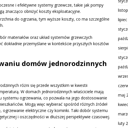
styc
zesne i efektywne systemy grzewcze, takie jak pompy
listo
ą znacząco obniżyć koszty eksploatacyjne.
rzchnia do ogrzania, tym wyższe koszty, co ma szczególne
lipie
h.
styc
ybór materiałów oraz układ systemów grzewczych
paźdz
ć dokładnie przemyślane w kontekście przyszłych kosztów
sierp
styc
zewaniu domów jednorodzinnych
paźdz
wrze
dzinnych różni się przede wszystkim w kwestii
czer
emperaturą. W domach jednorodzinnych właściciele mają
maj 
ru systemu ogrzewania, co pozwala na jego dostosowanie
 mieszkańców. Mogą więc wybierać spośród różnych źródeł
kwie
we, ogrzewanie elektryczne czy kominki. Taki dobór systemu
marz
etycznej i oszczędności w dłuższej perspektywie czasowej.
luty 