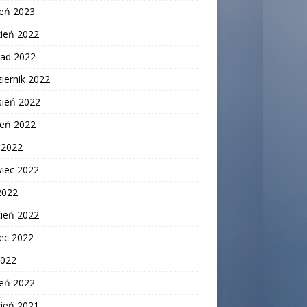
zeń 2023
zień 2022
pad 2022
iernik 2022
sień 2022
ień 2022
c 2022
wiec 2022
2022
cień 2022
ec 2022
2022
zeń 2022
zień 2021