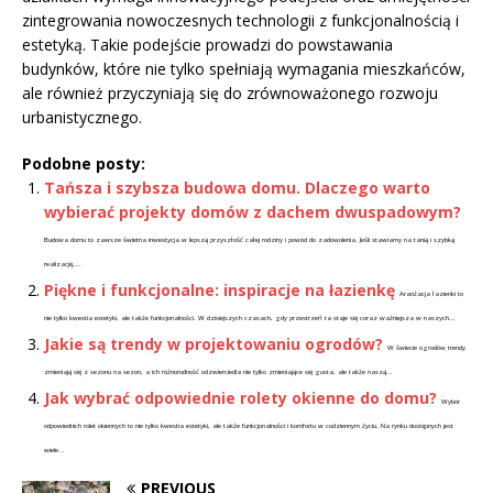
zintegrowania nowoczesnych technologii z funkcjonalnością i
estetyką. Takie podejście prowadzi do powstawania
budynków, które nie tylko spełniają wymagania mieszkańców,
ale również przyczyniają się do zrównoważonego rozwoju
urbanistycznego.
Podobne posty:
Tańsza i szybsza budowa domu. Dlaczego warto
wybierać projekty domów z dachem dwuspadowym?
Budowa domu to zawsze świetna inwestycja w lepszą przyszłość całej rodziny i powód do zadowolenia. Jeśli stawiamy na tanią i szybką
realizację,...
Piękne i funkcjonalne: inspiracje na łazienkę
Aranżacja łazienki to
nie tylko kwestia estetyki, ale także funkcjonalności. W dzisiejszych czasach, gdy przestrzeń ta staje się coraz ważniejsza w naszych...
Jakie są trendy w projektowaniu ogrodów?
W świecie ogrodów trendy
zmieniają się z sezonu na sezon, a ich różnorodność odzwierciedla nie tylko zmieniające się gusta, ale także naszą...
Jak wybrać odpowiednie rolety okienne do domu?
Wybór
odpowiednich rolet okiennych to nie tylko kwestia estetyki, ale także funkcjonalności i komfortu w codziennym życiu. Na rynku dostępnych jest
wiele...
PREVIOUS