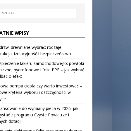
ATNIE WPISY
 drzwi drewniane wybrać: rodzaje,
rukcja, izolacyjność i bezpieczeństwo
zpieczenie lakieru samochodowego: powłoki
iczne, hydrofobowe i folie PPF – jak wybrać
 dbać o efekt
towa pompa ciepła czy warto inwestować –
owe kryteria wyboru i oszczędności w
yce
nansowanie do wymiany pieca w 2026: jak
ystać z programu Czyste Powietrze i
nych dotacji
wanie elektryczne folią grzewczą w dobrze