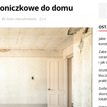
 doniczkowe do domu
Dom i nieruchomości
0
OST
Jakie
konst
Zabe
ceram
i jak
Grun
klucz
prakt
Dofi
skorz
lokal
Ogrze