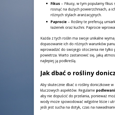
Fikus
– Fikusy, w tym popularny fikus
rosnąć na dużych powierzchniach, a ich
różnych stylach aranżacyjnych.
Paprocie
– Rośliny te preferują umiar
łazienek oraz kuchni. Paprocie wprowad
Każda z tych roślin ma swoje unikalne wyma
dopasowanie ich do różnych warunków panuj
wprowadzić do swojego otoczenia nie tylko pi
powietrza. Warto zastanowić się, jaką atmo
najlepiej ją podkreślą.
Jak dbać o rośliny don
Aby skutecznie dbać o rośliny doniczkowe w
kluczowych aspektów. Regularne
podlewan
aby nie dopuścić do przelania, ponieważ może
wody może spowodować wilgotne liście i utra
jeśli jest sucha na dotyk, czas na nawadniani