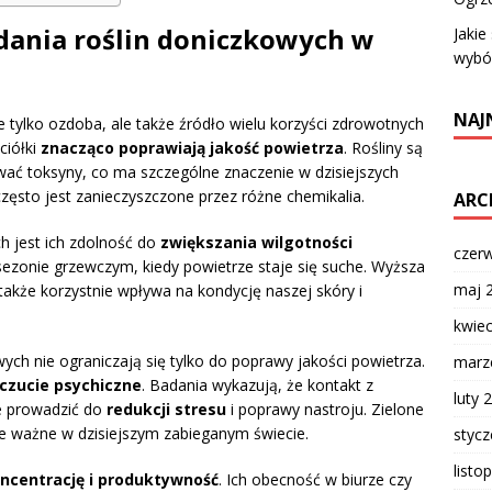
iadania roślin doniczkowych w
Jakie
wybó
NAJ
 tylko ozdoba, ale także źródło wielu korzyści zdrowotnych
ciółki
znacząco poprawiają jakość powietrza
. Rośliny są
ować toksyny, co ma szczególne znaczenie w dzisiejszych
zęsto jest zanieczyszczone przez różne chemikalia.
ARC
ch jest ich zdolność do
zwiększania wilgotności
czer
 sezonie grzewczym, kiedy powietrze staje się suche. Wyższa
maj 
akże korzystnie wpływa na kondycję naszej skóry i
kwie
wych nie ograniczają się tylko do poprawy jakości powietrza.
marz
zucie psychiczne
. Badania wykazują, że kontakt z
luty 
e prowadzić do
redukcji stresu
i poprawy nastroju. Zielone
kle ważne w dzisiejszym zabieganym świecie.
styc
listo
ncentrację i produktywność
. Ich obecność w biurze czy