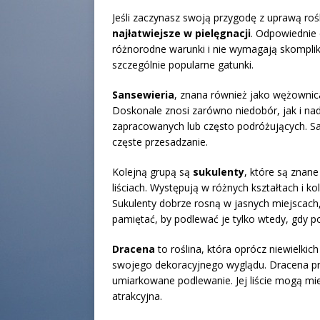
Jeśli zaczynasz swoją przygodę z uprawą roś
najłatwiejsze w pielęgnacji
. Odpowiednie 
różnorodne warunki i nie wymagają skomplik
szczególnie popularne gatunki.
Sansewieria
, znana również jako wężownica
Doskonale znosi zarówno niedobór, jak i na
zapracowanych lub często podróżujących. San
częste przesadzanie.
Kolejną grupą są
sukulenty
, które są znan
liściach. Występują w różnych kształtach i k
Sukulenty dobrze rosną w jasnych miejscach,
pamiętać, by podlewać je tylko wtedy, gdy po
Dracena
to roślina, która oprócz niewielkic
swojego dekoracyjnego wyglądu. Dracena pre
umiarkowane podlewanie. Jej liście mogą mieć
atrakcyjna.