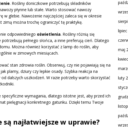
paźdz
enie
. Rośliny doniczkowe potrzebują składników
nawozy płynne lub stałe. Warto stosować nawozy
wrze
ę w glebie. Nawożenie najczęściej zaleca się w okresie
sierp
ast zimą można trochę ograniczyć tę praktykę.
lipie
enie odpowiedniego
oświetlenia
. Rośliny różnią się
czer
potrzebują pełnego słońca, a inne preferują cień. Dlatego
 domu. Można również korzystać z lamp do roślin, aby
maj 
zególnie w zimowych miesiącach.
kwie
ować stan zdrowia roślin. Obserwuj, czy nie pojawiają się na
marz
jak plamy, dziury czy lepkie osady. Szybka reakcja na
od dalszych uszkodzeń. W razie potrzeby warto skorzystać
luty 
kodniki.
styc
specyficzne wymagania, dlatego istotne jest, aby przed ich
grud
at pielęgnacji konkretnego gatunku. Dzięki temu Twoje
listo
paźdz
e są najłatwiejsze w uprawie?
wrze