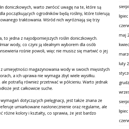
sierp
lin doniczkowych, warto zwrócić uwagę na te, które są
dla początkujących ogrodników będą rośliny, które tolerują
lipie
owanego traktowania. Wśród nich wyróżniają się trzy
czer
maj 
, to jedna z najodporniejszych roślin doniczkowych.
dmiar wody, co czyni ją idealnym wyborem dla osób
kwie
sewieria rośnie powoli, więc nie musisz się martwić o jej
marz
luty 
e z umiejętności magazynowania wody w swoich mięsistych
styc
olorach, a ich uprawa nie wymaga zbyt wiele wysiłku.
 ale potrafią również przetrwać w półcieniu. Warto jednak
grud
dłoże jest całkowicie suche.
wrze
h wymagań dotyczących pielęgnacji, jest także znana ze
sierp
feruje umiarkowane nasłonecznienie oraz regularne, ale
lipie
 różne kolory i kształty, co sprawia, że jest bardzo
czer