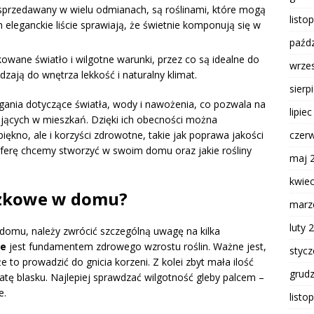
 sprzedawany w wielu odmianach, są roślinami, które mogą
listo
 eleganckie liście sprawiają, że świetnie komponują się w
paźdz
kowane światło i wilgotne warunki, przez co są idealne do
wrze
zają do wnętrza lekkość i naturalny klimat.
sierp
gania dotyczące światła, wody i nawożenia, co pozwala na
lipie
ących w mieszkań. Dzięki ich obecności można
ękno, ale i korzyści zdrowotne, takie jak poprawa jakości
czer
sferę chcemy stworzyć w swoim domu oraz jakie rośliny
maj 
kwie
iczkowe w domu?
marz
luty 
 domu, należy zwrócić szczególną uwagę na kilka
ie
jest fundamentem zdrowego wzrostu roślin. Ważne jest,
styc
 to prowadzić do gnicia korzeni. Z kolei zbyt mała ilość
grud
tę blasku. Najlepiej sprawdzać wilgotność gleby palcem –
e.
listo