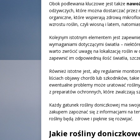
Obok podlewania kluczowe jest także
nawoż
odżywczych, które można dostarczać przez 
organiczne, które wspierają zdrową mikroflor
wzrostu roślin, czyli wiosną i latem, natomi
Kolejnym istotnym elementem jest zapewni
wymaganiami dotyczącymi światła – niektóre 
warto zwrócić uwagę na lokalizację roślin w
zapewnić im odpowiednią ilość światła, szc
Również istotne jest, aby regularnie monitor
liściach objawy chorób lub szkodników, takie 
ewentualne problemy może uratować rośliny 
z preparatów ochronnych, które zwalczają sz
Każdy gatunek rośliny doniczkowej ma swoje 
zakupem zapoznać się z informacjami na tem
rośliny będą zdrowe i pięknie się rozwijać.
Jakie rośliny doniczkow