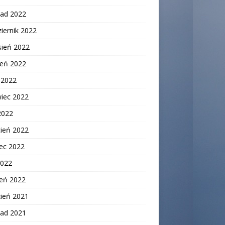
pad 2022
iernik 2022
sień 2022
ień 2022
c 2022
wiec 2022
2022
cień 2022
ec 2022
2022
zeń 2022
zień 2021
pad 2021