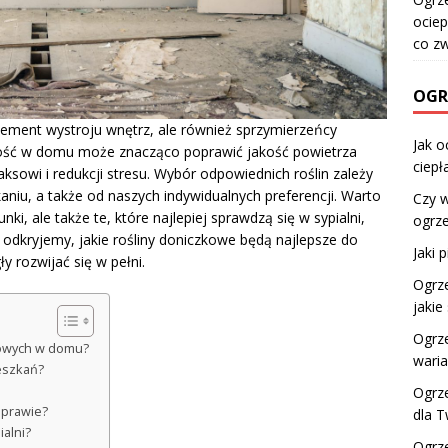
ociep
co z
OGR
element wystroju wnętrz, ale również sprzymierzeńcy
Jak o
ność w domu może znacząco poprawić jakość powietrza
ciepł
ksowi i redukcji stresu. Wybór odpowiednich roślin zależy
niu, a także od naszych indywidualnych preferencji. Warto
Czy w
ki, ale także te, które najlepiej sprawdzą się w sypialni,
ogrz
odkryjemy, jakie rośliny doniczkowe będą najlepsze do
Jaki 
 rozwijać się w pełni.
Ogrze
jakie
Ogrze
zkowych w domu?
waria
eszkań?
Ogrz
uprawie?
dla 
ialni?
Ogrze