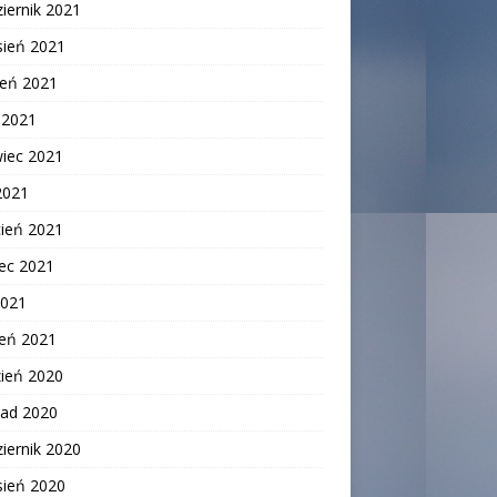
iernik 2021
sień 2021
ień 2021
c 2021
wiec 2021
2021
cień 2021
ec 2021
2021
zeń 2021
zień 2020
pad 2020
iernik 2020
sień 2020