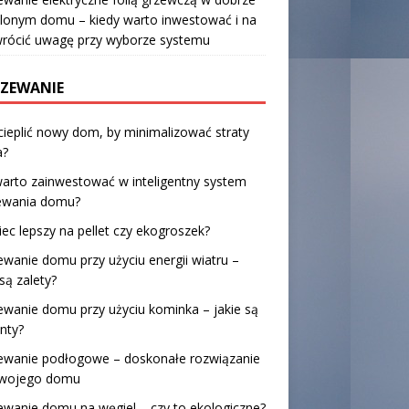
lonym domu – kiedy warto inwestować i na
wrócić uwagę przy wyborze systemu
ZEWANIE
cieplić nowy dom, by minimalizować straty
a?
arto zainwestować w inteligentny system
ewania domu?
piec lepszy na pellet czy ekogroszek?
wanie domu przy użyciu energii wiatru –
 są zalety?
wanie domu przy użyciu kominka – jakie są
nty?
ewanie podłogowe – doskonałe rozwiązanie
Twojego domu
wanie domu na węgiel – czy to ekologiczne?