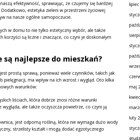
szą efektywność, sprawiając, że czujemy się bardziej
lipie
 Dodatkowo, estetyka zieleni w przestrzeni życiowej
styc
yw na nasze ogólne samopoczucie.
paźdz
ch w domu to nie tylko estetyczny wybór, ale także
sierp
ch korzyści są liczne i znaczące, co czyni je doskonałym
styc
paźdz
e są najlepsze do mieszkań?
wrze
est prostą sprawą, ponieważ wiele czynników, takich jak
czer
 pielęgnacji, ma wpływ na ich wzrost i wygląd. Oto kilka
domowych warunków:
maj 
kwie
ąskich liściach, która dobrze znosi różne warunki
e wygląda, ale także oczyszcza powietrze, co czyni ją
marz
luty 
wnica, jest odporną rośliną, która nie wymaga dużo wody
styc
styczny, strzelisty kształt i mogą dodać egzotycznego
grud