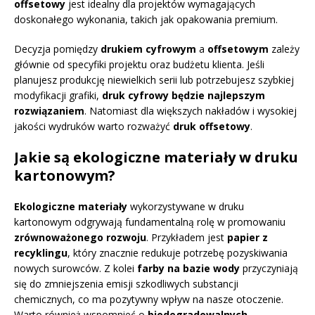
offsetowy
jest idealny dla projektów wymagających
doskonałego wykonania, takich jak opakowania premium.
Decyzja pomiędzy
drukiem cyfrowym
a
offsetowym
zależy
głównie od specyfiki projektu oraz budżetu klienta. Jeśli
planujesz produkcję niewielkich serii lub potrzebujesz szybkiej
modyfikacji grafiki,
druk cyfrowy będzie najlepszym
rozwiązaniem
. Natomiast dla większych nakładów i wysokiej
jakości wydruków warto rozważyć
druk offsetowy
.
Jakie są ekologiczne materiały w druku
kartonowym?
Ekologiczne materiały
wykorzystywane w druku
kartonowym odgrywają fundamentalną rolę w promowaniu
zrównoważonego rozwoju
. Przykładem jest
papier z
recyklingu
, który znacznie redukuje potrzebę pozyskiwania
nowych surowców. Z kolei
farby na bazie wody
przyczyniają
się do zmniejszenia emisji szkodliwych substancji
chemicznych, co ma pozytywny wpływ na nasze otoczenie.
Warto również wspomnieć o
biodegradowalnych