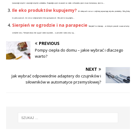
(wewnętrznymi i zewnętrznymi) szkieletu. Największym stawem w ciele człowieka jest staw kolanowy. Jest to...
Ile eko produktów kupujemy?
W sklepach coraz częściej pojawiają się eko produkty. Mogłoby
to pokazywać, że coraz więcej ludzi chce ją kupować. Ale jak to wygląda...
Sierpień w ogrodzie i na parapecie
Sierpień to miesiąc , w którym powoli zauważamy
schyłek lata. Temperatury nie są już takie wysokie , a poranki i wieczory są...
PREVIOUS
Pompy ciepła do domu – jakie wybrać i dlaczego
warto?
NEXT
Jak wybrać odpowiednie adaptery do czujników i
siłowników w automatyce przemysłowej?