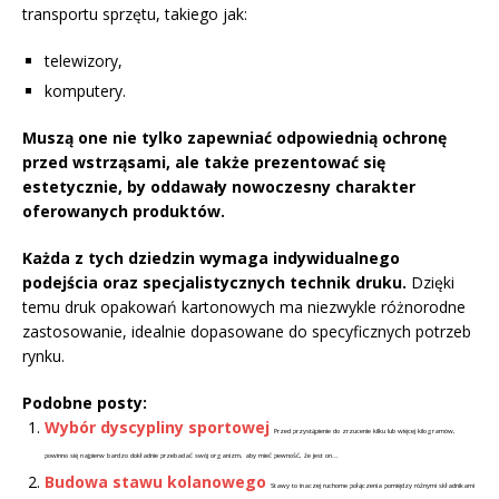
transportu sprzętu, takiego jak:
telewizory,
komputery.
Muszą one nie tylko zapewniać odpowiednią ochronę
przed wstrząsami, ale także prezentować się
estetycznie, by oddawały nowoczesny charakter
oferowanych produktów.
Każda z tych dziedzin wymaga indywidualnego
podejścia oraz specjalistycznych technik druku.
Dzięki
temu druk opakowań kartonowych ma niezwykle różnorodne
zastosowanie, idealnie dopasowane do specyficznych potrzeb
rynku.
Podobne posty:
Wybór dyscypliny sportowej
Przed przystąpienie do zrzucenie kilku lub więcej kilogramów,
powinno się najpierw bardzo dokładnie przebadać swój organizm, aby mieć pewność, że jest on...
Budowa stawu kolanowego
Stawy to inaczej ruchome połączenia pomiędzy różnymi składnikami