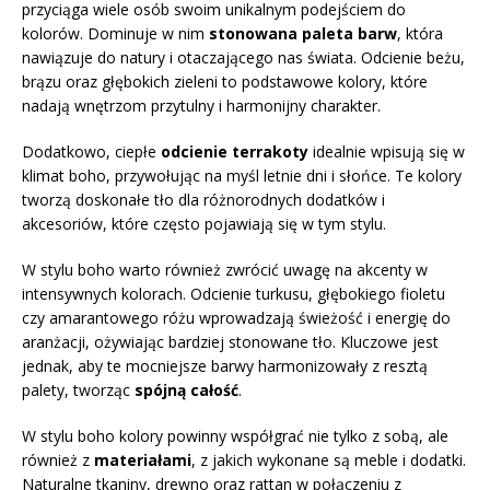
przyciąga wiele osób swoim unikalnym podejściem do
kolorów. Dominuje w nim
stonowana paleta barw
, która
nawiązuje do natury i otaczającego nas świata. Odcienie beżu,
brązu oraz głębokich zieleni to podstawowe kolory, które
nadają wnętrzom przytulny i harmonijny charakter.
Dodatkowo, ciepłe
odcienie terrakoty
idealnie wpisują się w
klimat boho, przywołując na myśl letnie dni i słońce. Te kolory
tworzą doskonałe tło dla różnorodnych dodatków i
akcesoriów, które często pojawiają się w tym stylu.
W stylu boho warto również zwrócić uwagę na akcenty w
intensywnych kolorach. Odcienie turkusu, głębokiego fioletu
czy amarantowego różu wprowadzają świeżość i energię do
aranżacji, ożywiając bardziej stonowane tło. Kluczowe jest
jednak, aby te mocniejsze barwy harmonizowały z resztą
palety, tworząc
spójną całość
.
W stylu boho kolory powinny współgrać nie tylko z sobą, ale
również z
materiałami
, z jakich wykonane są meble i dodatki.
Naturalne tkaniny, drewno oraz rattan w połączeniu z