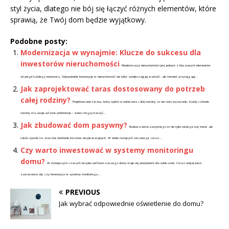
styl życia, dlatego nie bój się łączyć różnych elementów, które
sprawią, że Twój dom będzie wyjątkowy.
Podobne posty:
Modernizacja w wynajmie: Klucze do sukcesu dla
inwestorów nieruchomości
Modernizacja nieruchomości jest jednym z kluczowych elementów
strategii każdego inwestora. Odpowiednie inwestycje w nieruchomość nie tylko zwiększają jej wartość, ale również przyciągają...
Jak zaprojektować taras dostosowany do potrzeb
całej rodziny?
Projektowanie tarasu, który spełni oczekiwania całej rodziny, to nie lada wyzwanie. Każdy członek
rodziny ma swoje własne preferencje – dzieci mogą marzyć...
Jak zbudować dom pasywny?
Budowa domu pasywnego to nie tylko ekologiczny trend, ale
także sposób na znaczne obniżenie kosztów eksploatacyjnych. W dobie rosnących cen energii, coraz...
Czy warto inwestować w systemy monitoringu
domu?
W dzisiejszych czasach bezpieczeństwo naszego domu staje się priorytetem dla wielu osób. Coraz więcej ludzi
zastanawia się, czy inwestycja w systemy monitoringu...
PREVIOUS
Jak wybrać odpowiednie oświetlenie do domu?