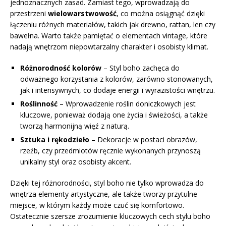
jednoznacznych zasad. Zamiast tego, wprowadzają do
przestrzeni
wielowarstwowość
, co można osiągnąć dzięki
łączeniu różnych materiałów, takich jak drewno, rattan, len czy
bawełna. Warto także pamiętać o elementach vintage, które
nadają wnętrzom niepowtarzalny charakter i osobisty klimat.
Różnorodność kolorów
– Styl boho zachęca do
odważnego korzystania z kolorów, zarówno stonowanych,
jak i intensywnych, co dodaje energii i wyrazistości wnętrzu.
Roślinność
– Wprowadzenie roślin doniczkowych jest
kluczowe, ponieważ dodają one życia i świeżości, a także
tworzą harmonijną więź z naturą.
Sztuka i rękodzieło
– Dekoracje w postaci obrazów,
rzeźb, czy przedmiotów ręcznie wykonanych przynoszą
unikalny styl oraz osobisty akcent.
Dzięki tej różnorodności, styl boho nie tylko wprowadza do
wnętrza elementy artystyczne, ale także tworzy przytulne
miejsce, w którym każdy może czuć się komfortowo.
Ostatecznie szersze zrozumienie kluczowych cech stylu boho