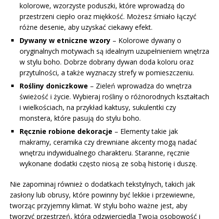
kolorowe, wzorzyste poduszki, które wprowadzą do
przestrzeni ciepło oraz miękkość. Możesz śmiało łączyć
różne desenie, aby uzyskać ciekawy efekt.
Dywany w etniczne wzory
– Kolorowe dywany o
oryginalnych motywach są idealnym uzupełnieniem wnętrza
w stylu boho. Dobrze dobrany dywan doda koloru oraz
przytulności, a także wyznaczy strefy w pomieszczeniu.
Rośliny doniczkowe
– Zieleń wprowadza do wnętrza
świeżość i życie. Wybieraj rośliny o różnorodnych kształtach
i wielkościach, na przykład kaktusy, sukulentki czy
monstera, które pasują do stylu boho.
Ręcznie robione dekoracje
– Elementy takie jak
makramy, ceramika czy drewniane akcenty mogą nadać
wnętrzu indywidualnego charakteru. Staranne, ręcznie
wykonane dodatki często niosą ze sobą historię i duszę.
Nie zapominaj również o dodatkach tekstylnych, takich jak
zasłony lub obrusy, które powinny być lekkie i przewiewne,
tworząc przyjemny klimat. W stylu boho ważne jest, aby
tworzyć przestrzeń, która odzwierciedla Twoją osobowość i