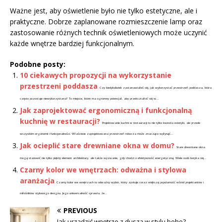
Ważne jest, aby oświetlenie było nie tylko estetyczne, ale i
praktyczne. Dobrze zaplanowane rozmieszczenie lamp oraz
zastosowanie różnych technik oświetleniowych może uczynić
każde wnętrze bardziej funkcjonalnym.
Podobne posty:
10 ciekawych propozycji na wykorzystanie
przestrzeni poddasza
Czy kiedykolwiek zastanawiałeś się, jak wykorzystać przestrzeń poddasza, która
często pozostaje niewykorzystana? To miejsce, które ma ogromny potencjał, aby przekształcić się w...
Jak zaprojektować ergonomiczną i funkcjonalną
kuchnię w restauracji?
Projektowanie kuchni w restauracji to nie tylko kwestia estetyki, ale przede
wszystkim ergonomii i funkcjonalności. Właściwie zaprojektowana przestrzeń robocza może znacząco wpłynąć...
Jak ocieplić stare drewniane okna w domu?
Stare drewniane okna
mogą stanowić nie tylko piękny element architektury, ale także wyzwanie, gdy chodzi o efektywność energetyczną. Wiele osób boryka się...
Czarny kolor we wnętrzach: odważna i stylowa
aranżacja
Czarny kolor we wnętrzach to odważny wybór, który zyskuje coraz większą popularność wśród projektantów i
miłośników stylowego designu. Jego uniwersalność sprawia, że...
PREVIOUS
Jak urządzić wnętrze z duszą w stylu boho?