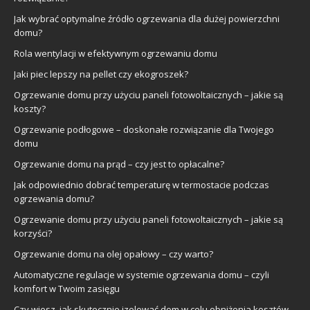
Jak wybrać optymalne źródło ogrzewania dla dużej powierzchni
domu?
Rola wentylacji w efektywnym ogrzewaniu domu
Jaki piec lepszy na pellet czy ekogroszek?
Ogrzewanie domu przy użyciu paneli fotowoltaicznych – jakie są
koszty?
Ogrzewanie podłogowe – doskonałe rozwiązanie dla Twojego
domu
Ogrzewanie domu na prąd – czy jest to opłacalne?
Jak odpowiednio dobrać temperaturę w termostacie podczas
ogrzewania domu?
Ogrzewanie domu przy użyciu paneli fotowoltaicznych – jakie są
korzyści?
Ogrzewanie domu na olej opałowy – czy warto?
Automatyczne regulacje w systemie ogrzewania domu – czyli
komfort w Twoim zasięgu
Czy wiesz, jak skutecznie izolować dom w celu obniżenia kosztów