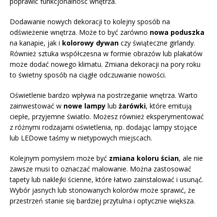
poprawić funkcjonalność wnętrza.
Dodawanie nowych dekoracji to kolejny sposób na
odświeżenie wnętrza. Może to być zarówno
nowa poduszka
na kanapie, jak i
kolorowy dywan
czy świąteczne girlandy.
Również sztuka współczesna w formie obrazów lub plakatów
może dodać nowego klimatu. Zmiana dekoracji na pory roku
to świetny sposób na ciągłe odczuwanie nowości.
Oświetlenie bardzo wpływa na postrzeganie wnętrza. Warto
zainwestować w
nowe lampy
lub
żarówki
, które emitują
ciepłe, przyjemne światło. Możesz również eksperymentować
z różnymi rodzajami oświetlenia, np. dodając lampy stojące
lub LEDowe taśmy w nietypowych miejscach.
Kolejnym pomysłem może być
zmiana koloru ścian
, ale nie
zawsze musi to oznaczać malowanie. Można zastosować
tapety lub naklejki ścienne, które łatwo zainstalować i usunąć.
Wybór jasnych lub stonowanych kolorów może sprawić, że
przestrzeń stanie się bardziej przytulna i optycznie większa.