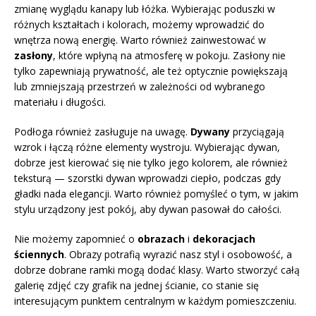
zmianę wyglądu kanapy lub łóżka. Wybierając poduszki w
różnych kształtach i kolorach, możemy wprowadzić do
wnętrza nową energię. Warto również zainwestować w
zasłony
, które wpłyną na atmosferę w pokoju. Zasłony nie
tylko zapewniają prywatność, ale też optycznie powiększają
lub zmniejszają przestrzeń w zależności od wybranego
materiału i długości.
Podłoga również zasługuje na uwagę.
Dywany
przyciągają
wzrok i łączą różne elementy wystroju. Wybierając dywan,
dobrze jest kierować się nie tylko jego kolorem, ale również
teksturą — szorstki dywan wprowadzi ciepło, podczas gdy
gładki nada elegancji. Warto również pomyśleć o tym, w jakim
stylu urządzony jest pokój, aby dywan pasował do całości.
Nie możemy zapomnieć o
obrazach
i
dekoracjach
ściennych
. Obrazy potrafią wyrazić nasz styl i osobowość, a
dobrze dobrane ramki mogą dodać klasy. Warto stworzyć całą
galerię zdjęć czy grafik na jednej ścianie, co stanie się
interesującym punktem centralnym w każdym pomieszczeniu.