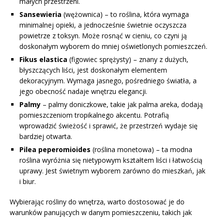
małych przestrzeni.
Sansewieria
(wężownica) – to roślina, która wymaga
minimalnej opieki, a jednocześnie świetnie oczyszcza
powietrze z toksyn. Może rosnąć w cieniu, co czyni ją
doskonałym wyborem do mniej oświetlonych pomieszczeń.
Fikus elastica
(figowiec sprężysty) – znany z dużych,
błyszczących liści, jest doskonałym elementem
dekoracyjnym. Wymaga jasnego, pośredniego światła, a
jego obecność nadaje wnętrzu elegancji.
Palmy
– palmy doniczkowe, takie jak palma areka, dodają
pomieszczeniom tropikalnego akcentu. Potrafią
wprowadzić świeżość i sprawić, że przestrzeń wydaje się
bardziej otwarta.
Pilea peperomioides
(roślina monetowa) – ta modna
roślina wyróżnia się nietypowym kształtem liści i łatwością
uprawy. Jest świetnym wyborem zarówno do mieszkań, jak
i biur.
Wybierając rośliny do wnętrza, warto dostosować je do
warunków panujących w danym pomieszczeniu, takich jak