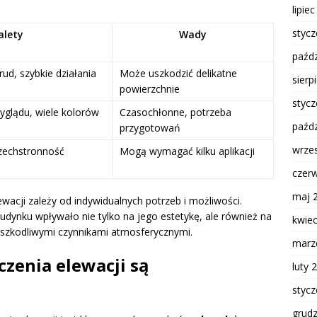
lipie
styc
alety
Wady
paźdz
ud, szybkie działania
Może uszkodzić delikatne
sierp
powierzchnie
styc
yglądu, wiele kolorów
Czasochłonne, potrzeba
paźdz
przygotowań
wrze
zechstronność
Mogą wymagać kilku aplikacji
czer
maj 
acji zależy od indywidualnych potrzeb i możliwości.
budynku wpływało nie tylko na jego estetykę, ale również na
kwie
 szkodliwymi czynnikami atmosferycznymi.
marz
czenia elewacji są
luty 
styc
grud