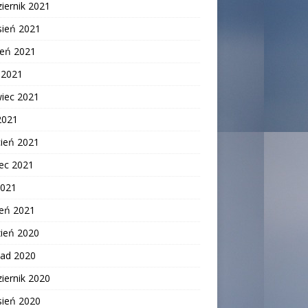
iernik 2021
sień 2021
ień 2021
c 2021
wiec 2021
2021
cień 2021
ec 2021
2021
zeń 2021
zień 2020
pad 2020
iernik 2020
sień 2020