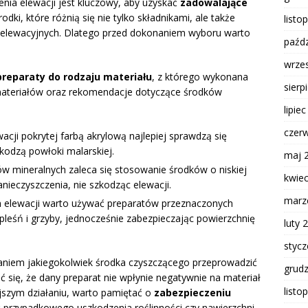
ia elewacji jest kluczowy, aby uzyskać
zadowalające
dki, które różnią się nie tylko składnikami, ale także
listo
 elewacyjnych. Dlatego przed dokonaniem wyboru warto
paźdz
wrze
preparaty do rodzaju materiału
, z którego wykonana
sierp
 materiałów oraz rekomendacje dotyczące środków
lipie
czer
acji pokrytej farbą akrylową najlepiej sprawdzą się
zkodzą powłoki malarskiej.
maj 
w mineralnych zaleca się stosowanie środków o niskiej
kwie
nieczyszczenia, nie szkodząc elewacji.
marz
h elewacji warto używać preparatów przeznaczonych
 pleśń i grzyby, jednocześnie zabezpieczając powierzchnię
luty 
styc
aniem jakiegokolwiek środka czyszczącego przeprowadzić
grud
 się, że dany preparat nie wpłynie negatywnie na materiał
listo
ejszym działaniu, warto pamiętać o
zabezpieczeniu
ć przypadkowego uszkodzenia roślinności czy nawierzchni.