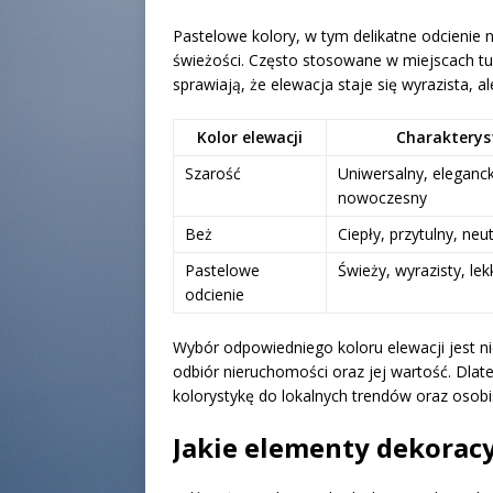
Pastelowe kolory, w tym delikatne odcienie n
świeżości. Często stosowane w miejscach tur
sprawiają, że elewacja staje się wyrazista, al
Kolor elewacji
Charakterys
Szarość
Uniwersalny, eleganck
nowoczesny
Beż
Ciepły, przytulny, neu
Pastelowe
Świeży, wyrazisty, lek
odcienie
Wybór odpowiedniego koloru elewacji jest 
odbiór nieruchomości oraz jej wartość. Dlat
kolorystykę do lokalnych trendów oraz osobis
Jakie elementy dekorac