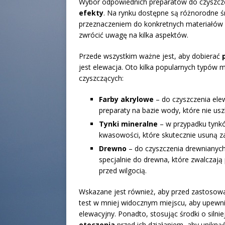
Wybór odpowiednich preparatów do czyszczen
efekty
. Na rynku dostępne są różnorodne śro
przeznaczeniem do konkretnych materiałów
zwrócić uwagę na kilka aspektów.
Przede wszystkim ważne jest, aby dobierać
jest elewacja. Oto kilka popularnych typów
czyszczących:
Farby akrylowe
– do czyszczenia elew
preparaty na bazie wody, które nie us
Tynki mineralne
– w przypadku tynkó
kwasowości, które skutecznie usuną za
Drewno
– do czyszczenia drewnianyc
specjalnie do drewna, które zwalczają
przed wilgocią.
Wskazane jest również, aby przed zastosow
test w mniej widocznym miejscu, aby upewnić
elewacyjny. Ponadto, stosując środki o silni
otoczenia
przed ich działaniem, aby unikną