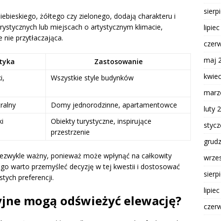
sierp
iebieskiego, żółtego czy zielonego, dodają charakteru i
ystycznych lub miejscach o artystycznym klimacie,
lipie
e nie przytłaczająca.
czer
maj 
tyka
Zastosowanie
kwie
i,
Wszystkie style budynków
marz
tralny
Domy jednorodzinne, apartamentowce
luty 
ki
Obiekty turystyczne, inspirujące
styc
przestrzenie
grud
niezwykle ważny, ponieważ może wpłynąć na całkowity
wrze
ego warto przemyśleć decyzję w tej kwestii i dostosować
sierp
tych preferencji.
lipie
yjne mogą odświeżyć elewację?
czer