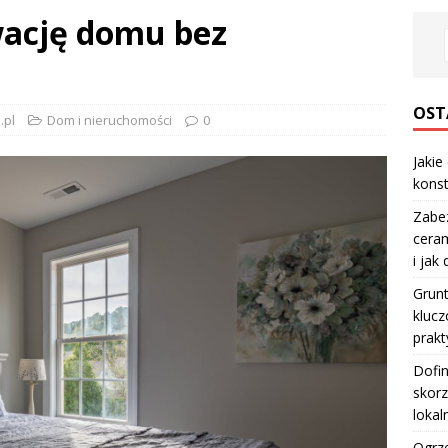
wację domu bez
OST
.pl
Dom i nieruchomości
0
Jakie
konst
Zabe
ceram
i jak
Grun
klucz
prakt
Dofi
skorz
lokal
Ogrze