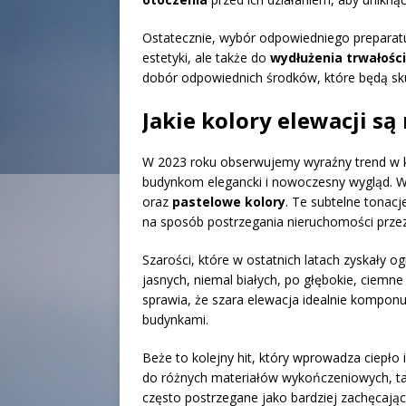
Ostatecznie, wybór odpowiedniego preparatu d
estetyki, ale także do
wydłużenia trwałości
dobór odpowiednich środków, które będą sku
Jakie kolory elewacji s
W 2023 roku obserwujemy wyraźny trend w k
budynkom elegancki i nowoczesny wygląd. 
oraz
pastelowe kolory
. Te subtelne tonacj
na sposób postrzegania nieruchomości prze
Szarości, które w ostatnich latach zyskały
jasnych, niemal białych, po głębokie, ciemne 
sprawia, że szara elewacja idealnie komponu
budynkami.
Beże to kolejny hit, który wprowadza ciepło 
do różnych materiałów wykończeniowych, tak
często postrzegane jako bardziej zachęcające