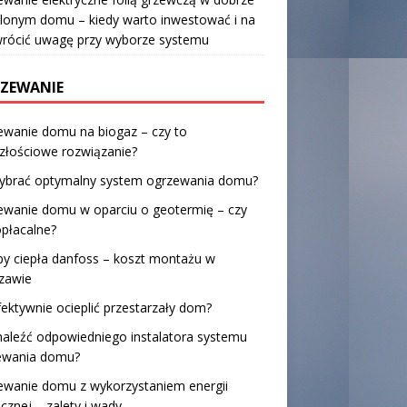
lonym domu – kiedy warto inwestować i na
wrócić uwagę przy wyborze systemu
ZEWANIE
ewanie domu na biogaz – czy to
złościowe rozwiązanie?
wybrać optymalny system ogrzewania domu?
ewanie domu w oparciu o geotermię – czy
opłacalne?
y ciepła danfoss – koszt montażu w
zawie
fektywnie ocieplić przestarzały dom?
naleźć odpowiedniego instalatora systemu
ewania domu?
ewanie domu z wykorzystaniem energii
cznej – zalety i wady