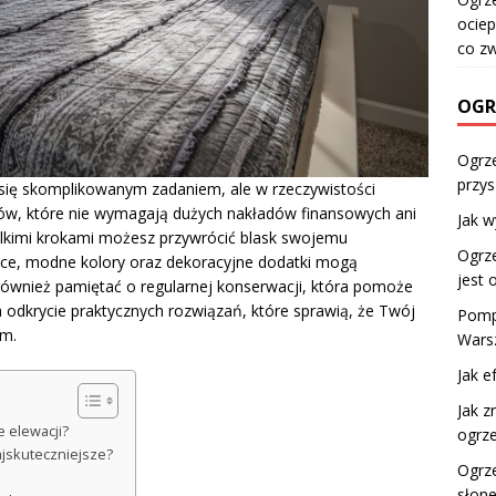
ociep
co z
OGR
Ogrz
przys
ię skomplikowanym zadaniem, ale w rzeczywistości
obów, które nie wymagają dużych nakładów finansowych ani
Jak 
ielkimi krokami możesz przywrócić blask swojemu
Ogrz
ce, modne kolory oraz dekoracyjne dodatki mogą
jest 
 również pamiętać o regularnej konserwacji, która pomoże
a odkrycie praktycznych rozwiązań, które sprawią, że Twój
Pomp
em.
Wars
Jak e
Jak z
 elewacji?
ogrz
ajskuteczniejsze?
Ogrz
słone