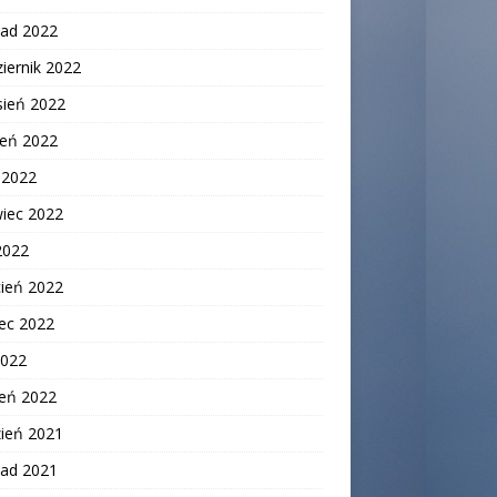
pad 2022
iernik 2022
sień 2022
ień 2022
c 2022
wiec 2022
2022
cień 2022
ec 2022
2022
zeń 2022
zień 2021
pad 2021