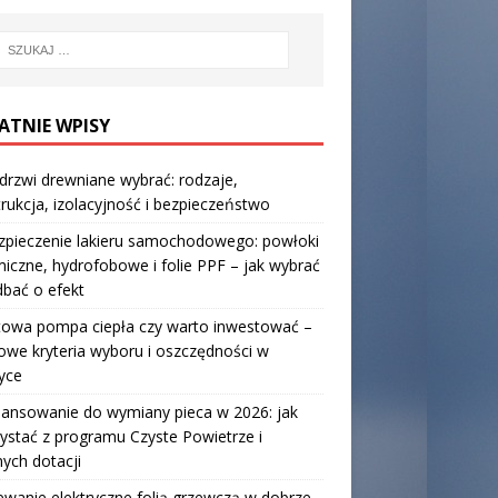
ATNIE WPISY
 drzwi drewniane wybrać: rodzaje,
rukcja, izolacyjność i bezpieczeństwo
zpieczenie lakieru samochodowego: powłoki
iczne, hydrofobowe i folie PPF – jak wybrać
 dbać o efekt
towa pompa ciepła czy warto inwestować –
owe kryteria wyboru i oszczędności w
yce
nansowanie do wymiany pieca w 2026: jak
ystać z programu Czyste Powietrze i
nych dotacji
wanie elektryczne folią grzewczą w dobrze