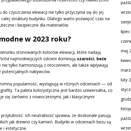
paźdz
o czyszczenia elewacji nie tylko przyczynia się do jej
wrze
całej struktury budynku. Dlatego warto poświęcić czas na
sierp
teczne i bezpieczne dla materiałów.
lipie
ą modne w 2023 roku?
czer
maj 
ierunku stonowanych kolorów elewacji, które nadają
Wśród najmodniejszych odcieni dominują
szarości
,
beże
kwie
e nie tylko harmonizują z otoczeniem, ale także wpływają
marz
z potencjalnych nabywców.
luty 
 ogromną popularność, występują w różnych odcieniach — od
styc
grafity. Ta paleta kolorystyczna jest bardzo uniwersalna, co
je się zarówno z nowoczesnymi, jak i klasycznymi
grud
listo
i przytulność. Ich neutralność sprawia, że doskonale pasują
paźdz
ich jak drewno czy kamień. Budynki w odcieniach beżu są
wrze
 i estetyczne.