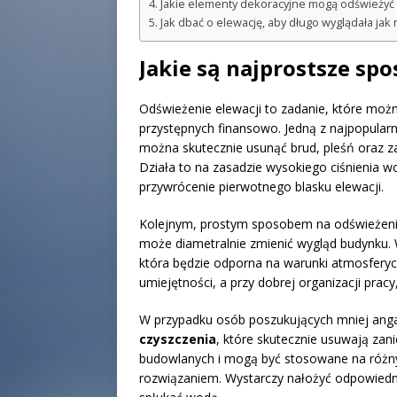
Jakie elementy dekoracyjne mogą odświeżyć
Jak dbać o elewację, aby długo wyglądała jak
Jakie są najprostsze sp
Odświeżenie elewacji to zadanie, które możn
przystępnych finansowo. Jedną z najpopular
można skutecznie usunąć brud, pleśń oraz za
Działa to na zasadzie wysokiego ciśnienia w
przywrócenie pierwotnego blasku elewacji.
Kolejnym, prostym sposobem na odświeżenie
może diametralnie zmienić wygląd budynku. 
która będzie odporna na warunki atmosferyc
umiejętności, a przy dobrej organizacji prac
W przypadku osób poszukujących mniej anga
czyszczenia
, które skutecznie usuwają zan
budowlanych i mogą być stosowane na różny
rozwiązaniem. Wystarczy nałożyć odpowiedni