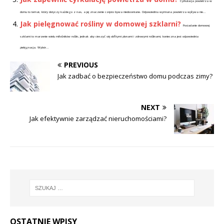
Cyrkulacja powietrza w
domu to temat, który dotyczy każdego z nas, a jej znaczenie często bywa niedoceniane. Odpowiednia wymiana powietrza wpływa nie...
Jak pielęgnować rośliny w domowej szklarni?
Posiadanie domowej
szklarni to marzenie wielu miłośników roślin, jednak aby cieszyć się obfitymi plonami i zdrowymi roślinami, konieczna jest odpowiednia
pielęgnacja. Wybór...
PREVIOUS
Jak zadbać o bezpieczeństwo domu podczas zimy?
NEXT
Jak efektywnie zarządzać nieruchomościami?
OSTATNIE WPISY