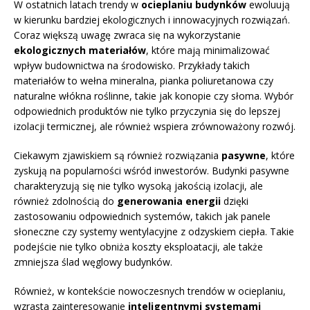
W ostatnich latach trendy w
ocieplaniu budynków
ewoluują
w kierunku bardziej ekologicznych i innowacyjnych rozwiązań.
Coraz większą uwagę zwraca się na wykorzystanie
ekologicznych materiałów
, które mają minimalizować
wpływ budownictwa na środowisko. Przykłady takich
materiałów to wełna mineralna, pianka poliuretanowa czy
naturalne włókna roślinne, takie jak konopie czy słoma. Wybór
odpowiednich produktów nie tylko przyczynia się do lepszej
izolacji termicznej, ale również wspiera zrównoważony rozwój.
Ciekawym zjawiskiem są również rozwiązania
pasywne
, które
zyskują na popularności wśród inwestorów. Budynki pasywne
charakteryzują się nie tylko wysoką jakością izolacji, ale
również zdolnością do
generowania energii
dzięki
zastosowaniu odpowiednich systemów, takich jak panele
słoneczne czy systemy wentylacyjne z odzyskiem ciepła. Takie
podejście nie tylko obniża koszty eksploatacji, ale także
zmniejsza ślad węglowy budynków.
Również, w kontekście nowoczesnych trendów w ocieplaniu,
wzrasta zainteresowanie
inteligentnymi systemami