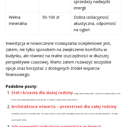
sprzedaży nadwyżki
energii
Wełna
50-100 zł
Dobra izolacyjność
mineralna
akustyczna, odporność
na ogień
Inwestycja w nowoczesne rozwiązania ociepleniowe jest,
zatem, nie tylko sposobem na zwiększenie komfortu w
budynku, ale również na realne oszczędności w dłuższej
perspektywie czasowej. Warto zatem rozważyć wszystkie
opcje oraz korzystać z dostępnych źródeł wsparcia
finansowego.
Podobne posty:
Stół i krzesła dla dużej rodziny
Mając dużą rodzinę należy zaopatrzyć swoją kuchnię w stół i
krzesła które będą odpowiednie dla jej potrzeb. Liczebność swojej rodziny należy dobrać...
Architektura otwarta – przestrzeń dla całej rodziny
Architektura otwarta to nie tylko trend, ale także sposób na stworzenie harmonijnej przestrzeni, która sprzyja rodzinnej atmosferze. W dobie,
gdy wspólne chwile...
Jak zapewnić cyrkulację powietrza w domu?