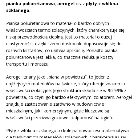
pianka poliuretanowa
,
aerogel
oraz
płyty z włókna
szklanego
.
Pianka poliuretanowa to materiał o bardzo dobrych
właściwościach termoizolacyjnych, który charakteryzuje się
niską przewodnością cieplną. Jest to materiał o dużej
elastyczności, dzięki czemu doskonale dopasowuje się do
różnych kształtów, co ułatwia aplikację. Ponadto pianka
poliuretanowa jest lekka, co znacznie redukuje koszty
transportu i montażu.
Aerogel, znany jako „piana w powietrzu”, to jeden z
najlżejszych materiałów na świecie, który oferuje znakomite
właściwości izolacyjne. Jego struktura składa się w 90-99% z
powietrza, co czyni go bardzo efektywnym izolatorem. Aerogel
znajduje zastosowanie zarówno w budownictwie
mieszkalnym, jak i komercyjnym, gdzie kluczowe są
właściwości przeciwwilgociowe i odporność na ogień.
Płyty z włókna szklanego to kolejna nowoczesna alternatywa
dla tradycyjnych materiałów izolacyjnych. Charakteryzują się