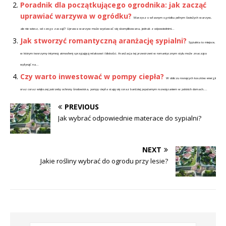
Poradnik dla początkującego ogrodnika: jak zacząć
uprawiać warzywa w ogródku?
Marzysz o własnym ogródku pełnym świeżych warzyw,
ale nie wiesz, od czego zacząć? Uprawa warzyw może wydawać się skomplikowana, jednak z odpowiednimi...
Jak stworzyć romantyczną aranżację sypialni?
Sypialnia to miejsce,
w którym tworzymy intymną atmosferę sprzyjającą relaksowi i bliskości. Aranżacja tej przestrzeni w romantycznym stylu może znacząco
wpłynąć na...
Czy warto inwestować w pompy ciepła?
W obliczu rosnących kosztów energii
oraz coraz większej potrzeby ochrony środowiska, pompy ciepła stają się coraz bardziej popularnym rozwiązaniem w polskich domach....
PREVIOUS
Jak wybrać odpowiednie materace do sypialni?
NEXT
Jakie rośliny wybrać do ogrodu przy lesie?