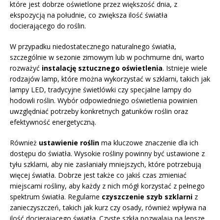
które jest dobrze oświetlone przez większość dnia, z
ekspozycją na południe, co zwiększa ilość światła
docierającego do roślin.
W przypadku niedostatecznego naturalnego światła,
szczególnie w sezonie zimowym lub w pochmurne dni, warto
rozważyć
instalację sztucznego oświetlenia
. Istnieje wiele
rodzajów lamp, które można wykorzystać w szklarni, takich jak
lampy LED, tradycyjne świetlówki czy specjalne lampy do
hodowli roślin. Wybór odpowiedniego oświetlenia powinien
uwzględniać potrzeby konkretnych gatunków roślin oraz
efektywność energetyczną.
Również
ustawienie roślin
ma kluczowe znaczenie dla ich
dostępu do światła. Wysokie rośliny powinny być ustawione z
tyłu szklarni, aby nie zasłaniały mniejszych, które potrzebują
więcej światła. Dobrze jest także co jakiś czas zmieniać
miejscami rośliny, aby każdy z nich mógł korzystać z pełnego
spektrum światła. Regularne
czyszczenie szyb szklarni
z
zanieczyszczeń, takich jak kurz czy osady, również wpływa na
ilość docierającego światła. Czyste szkła pozwalają na lepsze