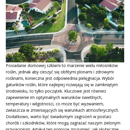
Posiadanie domowej szklarni to marzenie wielu miłośników
roślin, jednak aby cieszyć się obfitymi plonami i zdrowymi
roślinami, konieczna jest odpowiednia pielęgnacja. Wybór
gatunków roślin, które najlepiej rozwijają się w zamkniętym
środowisku, to tylko początek. Kluczowe jest również
zapewnienie im optymalnych warunków świetlnych,
temperatury i wilgotności, co może być wyzwaniem,
zwłaszcza w zmieniających się warunkach atmosferycznych.
Dodatkowo, warto być świadomym zagrożeń w postaci
chorób i szkodników, które mogą zagrażać naszym zielonym
przyjaciołom. Artykuł ten pomoże zrozumieć, jak skutecznie