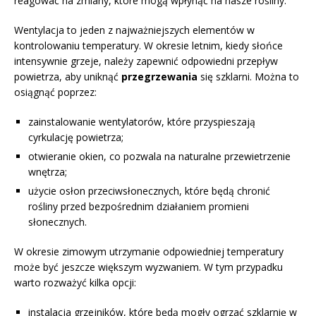
reagować na zmiany, które mogą wpłynąć na nasze rośliny.
Wentylacja to jeden z najważniejszych elementów w
kontrolowaniu temperatury. W okresie letnim, kiedy słońce
intensywnie grzeje, należy zapewnić odpowiedni przepływ
powietrza, aby uniknąć
przegrzewania
się szklarni. Można to
osiągnąć poprzez:
zainstalowanie wentylatorów, które przyspieszają
cyrkulację powietrza;
otwieranie okien, co pozwala na naturalne przewietrzenie
wnętrza;
użycie osłon przeciwsłonecznych, które będą chronić
rośliny przed bezpośrednim działaniem promieni
słonecznych.
W okresie zimowym utrzymanie odpowiedniej temperatury
może być jeszcze większym wyzwaniem. W tym przypadku
warto rozważyć kilka opcji:
instalacja grzejników, które będą mogły ogrzać szklarnię w