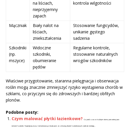
na liściach,
kontrola wilgotności
nieprzyjemny
zapach
Mączniak
Biały nalot na
Stosowanie fungicydów,
liściach,
unikanie gęstego
zniekształcenia
sadzenia
Szkodniki
Widoczne
Regularne kontrole,
(np.
szkodniki,
stosowanie naturalnych
mszyce)
obumieranie
wrogów szkodników
pędów
Właściwe przygotowanie, staranna pielęgnacja i obserwacja
roślin mogą znacznie zmniejszyć ryzyko wystąpienia chorób w
szklarni, co przyczyni się do zdrowszych i bardziej obfitych
plonów.
Podobne posty:
Czym malować płytki łazienkowe?
Co jakiś czas w każdym domu potrzebny jest
remont łazienki. Najwięcej pracy i remontowego brudu jest ze zmianą płytek łazienkowych. Jednak istnieją...