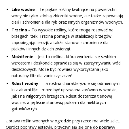
Lilie wodne
– Te piękne rośliny kwitnące na powierzchni
wody nie tylko zdobią zbiorniki wodne, ale także zapewniają
cień i schronienie dla ryb oraz innych organizmów wodnych.
Trzcina
– To wysokie rośliny, które mogą rosować na
brzegach rzek. Trzcina pomaga w stabilizacji brzegów,
zapobiegając erozji, a także stanowi schronienie dla
ptaków i innych dzikich zwierząt.
Możdżenie
– Jest to roślina, która wyróżnia się szybkim
wzrostem i doskonale sprawdza się w zatrzymywaniu wód
deszczowych. Może być również wykorzystana jako
naturalny filtr dla zanieczyszczeń.
Rdest wodny
– Ta roślina charakteryzuje się odmiennymi
kształtami liści i może być uprawiana zarówno w wodzie,
jak i na wilgotnych brzegach. Rdest dostarcza tlenową
wodzie, a jej liście stanowią pokarm dla niektórych
gatunków ryb.
Uprawa roślin wodnych w ogrodzie przy rzece ma wiele zalet.
Oprócz poprawy estetyki, przyczyniają się one do poprawy