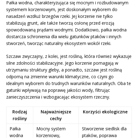
Pałka wodna, charakteryzująca się mocnym i rozbudowanym
systemem korzeniowym, jest doskonałym wyborem do
nasadzeń wzdłuż brzegów rzeki. Jej korzenie nie tylko
stabilizują grunt, ale także tworzą osłonę przed erozją
spowodowaną prądami wodnymi. Dodatkowo, pałka wodna
dostarcza schronienia dla wielu gatunków ptaków i innych
stworzeń, tworząc naturalny ekosystem wokół rzeki.
Szczaw zwyczajny, z kolei, jest rośliną, która również wykazuje
silne zdolności stabilizacyjne. Jego korzenie pomagają w
utrzymaniu struktury gleby, a ponadto, szczaw jest rośliną
odporną na zmienne warunki klimatyczne, co czyni go
idealnym wyborem do trudnych warunków naturalnych. Oba te
gatunki wpływają na poprawę jakości wody, filtrując
zanieczyszczenia i wzbogacając ekosystem rzeczny.
Rodzaj
Najważniejsze
Korzyści ekologiczne
rośliny
cechy
Pałka
Mocny system
Stworzenie siedlisk dla
wodna
korzeniowy,
ptaków, poprawa