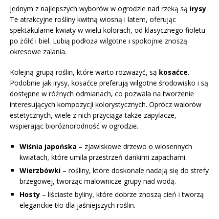
Jednym z najlepszych wyborów w ogrodzie nad rzeką są
irysy
.
Te atrakcyjne rośliny kwitną wiosną i latem, oferując
spektakularne kwiaty w wielu kolorach, od klasycznego fioletu
po żółć i biel. Lubią podłoża wilgotne i spokojnie znoszą
okresowe zalania.
Kolejną grupą roślin, które warto rozważyć, są
kosaćce
.
Podobnie jak irysy, kosaćce preferują wilgotne środowisko i są
dostępne w różnych odmianach, co pozwala na tworzenie
interesujących kompozycji kolorystycznych. Oprócz walorów
estetycznych, wiele z nich przyciąga także zapylacze,
wspierając bioróżnorodność w ogrodzie.
Wiśnia japońska
– zjawiskowe drzewo o wiosennych
kwiatach, które umila przestrzeń dankimi zapachami.
Wierzbówki
– rośliny, które doskonale nadają się do strefy
brzegowej, tworząc malownicze grupy nad wodą.
Hosty
– liściaste byliny, które dobrze znoszą cień i tworzą
eleganckie tło dla jaśniejszych roślin.