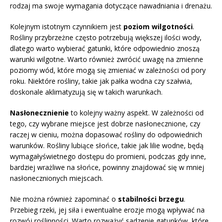
rodzaj ma swoje wymagania dotyczące nawadniania i drenażu.
Kolejnym istotnym czynnikiem jest
poziom wilgotności
.
Rośliny przybrzeżne często potrzebują większej ilości wody,
dlatego warto wybierać gatunki, które odpowiednio znoszą
warunki wilgotne. Warto również zwrócić uwagę na zmienne
poziomy wód, które mogą się zmieniać w zależności od pory
roku. Niektóre rośliny, takie jak pałka wodna czy szałwia,
doskonale aklimatyzują się w takich warunkach.
Nasłonecznienie
to kolejny ważny aspekt. W zależności od
tego, czy wybrane miejsce jest dobrze nasłonecznione, czy
raczej w cieniu, można dopasować rośliny do odpowiednich
warunków. Rośliny lubiące słońce, takie jak lilie wodne, będą
wymagałyświetnego dostępu do promieni, podczas gdy inne,
bardziej wrażliwe na słońce, powinny znajdować się w mniej
nasłonecznionych miejscach.
Nie można również zapominać o
stabilności brzegu
.
Przebieg rzeki, jej siła i ewentualne erozje mogą wpływać na
rozwój roślinności. Warto rozważyć sadzenie gatunków, które