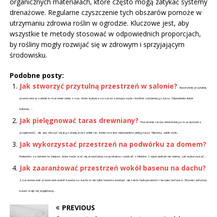
organicznych materiałach, które często mogą zatykać systemy
drenażowe. Regularne czyszczenie tych obszarów pomoże w
utrzymaniu zdrowia roślin w ogrodzie. Kluczowe jest, aby
wszystkie te metody stosować w odpowiednich proporcjach,
by rośliny mogły rozwijać się w zdrowym i sprzyjającym
środowisku.
Podobne posty:
Jak stworzyć przytulną przestrzeń w salonie?
Stworzenie przytulnej
przestrzeni w salonie to marzenie wielu z nas, które wpływa na nasze samopoczucie i komfort codziennego życia. Odpowiedni dobór
kolorów,...
Jak pielęgnować taras drewniany?
Posiadanie tarasu drewnianego to prawdziwa
przyjemność, ale aby cieszyć się jego urodą przez wiele lat, konieczna jest odpowiednia pielęgnacja. Niestety, wiele osób...
Jak wykorzystać przestrzeń na podwórku za domem?
Podwórko za domem to miejsce, które może stać się prawdziwą oazą relaksu i spotkań z bliskimi. Często jednak nie wiemy, jak wykorzystać...
Jak zaaranżować przestrzeń wokół basenu na dachu?
Zaaranżowanie przestrzeni wokół basenu na dachu to nie tylko kwestia estetyki, ale także funkcjonalności i bezpieczeństwa. Wysoko położony
basen staje się wyjątkową...
PREVIOUS