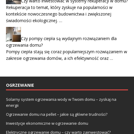
Czy warto inwestować w systemy rekuperacji w domu?
Rekuperacja to temat, który zyskuje na popularności w
kontekście nowoczesnego budownictwa i zwiększonej
świadomości ekologicznej. …
Czy pompy ciepła są wydajnym rozwiązaniem dla
ogrzewania domu?
Pompy ciepła stają się coraz popularniejszym rozwiązaniem w
zakresie ogrzewania domów, a ich efektywność oraz …
OGRZEWANIE
Solarny system ogrzewania wody w Twoim domu – zyskaj na
energii
Ogrzewanie domu na pellet – jakie są główne trudności?
Inwestycje ekonomiczne w ogrzewanie domu
Elektryczne ogrzewanie domu – czy warto zainwestować?