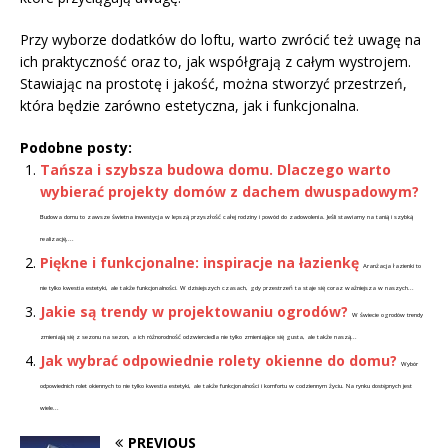
Przy wyborze dodatków do loftu, warto zwrócić też uwagę na
ich praktyczność oraz to, jak współgrają z całym wystrojem.
Stawiając na prostotę i jakość, można stworzyć przestrzeń,
która będzie zarówno estetyczna, jak i funkcjonalna.
Podobne posty:
Tańsza i szybsza budowa domu. Dlaczego warto
wybierać projekty domów z dachem dwuspadowym?
Budowa domu to zawsze świetna inwestycja w lepszą przyszłość całej rodziny i powód do zadowolenia. Jeśli stawiamy na tanią i szybką
realizację,...
Piękne i funkcjonalne: inspiracje na łazienkę
Aranżacja łazienki to
nie tylko kwestia estetyki, ale także funkcjonalności. W dzisiejszych czasach, gdy przestrzeń ta staje się coraz ważniejsza w naszych...
Jakie są trendy w projektowaniu ogrodów?
W świecie ogrodów trendy
zmieniają się z sezonu na sezon, a ich różnorodność odzwierciedla nie tylko zmieniające się gusta, ale także naszą...
Jak wybrać odpowiednie rolety okienne do domu?
Wybór
odpowiednich rolet okiennych to nie tylko kwestia estetyki, ale także funkcjonalności i komfortu w codziennym życiu. Na rynku dostępnych jest
wiele...
PREVIOUS