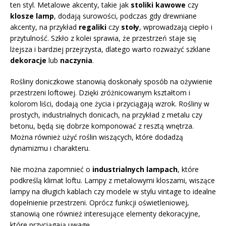
ten styl. Metalowe akcenty, takie jak
stoliki kawowe
czy
klosze lamp
, dodają surowości, podczas gdy drewniane
akcenty, na przykład
regaliki
czy
stoły
, wprowadzają ciepło i
przytulność. Szkło z kolei sprawia, że przestrzeń staje się
lżejsza i bardziej przejrzysta, dlatego warto rozważyć szklane
dekoracje
lub
naczynia
.
Rośliny doniczkowe stanowią doskonały sposób na ożywienie
przestrzeni loftowej. Dzięki zróżnicowanym kształtom i
kolorom liści, dodają one życia i przyciągają wzrok. Rośliny w
prostych, industrialnych donicach, na przykład z metalu czy
betonu, będą się dobrze komponować z resztą wnętrza.
Można również użyć roślin wiszących, które dodadzą
dynamizmu i charakteru.
Nie można zapomnieć o
industrialnych lampach
, które
podkreślą klimat loftu. Lampy z metalowymi kloszami, wiszące
lampy na długich kablach czy modele w stylu vintage to idealne
dopełnienie przestrzeni. Oprócz funkcji oświetleniowej,
stanowią one również interesujące elementy dekoracyjne,
które przyciągają uwagę.