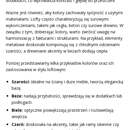
dodatkach, co wprowadza kontrast i głębię do przestrzeni.
Ważne jest również, aby kolory zachowały spójność z użytymi
materiałami. Lofty często charakteryzują się surowymi
wykończeniami, takimi jak cegła, beton czy surowe drewno. W
związku z tym, dobierając kolory, warto zwrócić uwagę na
harmonizację z fakturami i strukturami. Na przykład, elementy
metalowe doskonale komponują się z chłodnymi odcieniami
szarości, a drewniane akcenty w beżach dodają ciepła.
Poniżej przedstawiamy kilka przykładów kolorów oraz ich
zastosowania w stylu loftowym:
Szarości:
idealne na ściany i duże meble, tworzą elegancką
bazę.
Beże:
nadają przytulności, sprawdzają się w dodatkach lub
podłogach.
Biele:
optycznie powiększają przestrzeń i rozświetlają
wnętrza.
Czerń:
doskonała na akcenty, takie jak ramy okienne czy