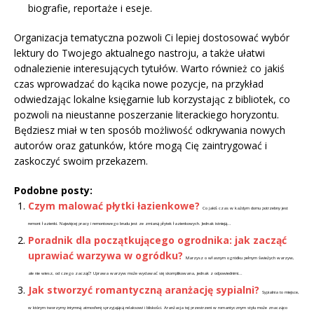
biografie, reportaże i eseje.
Organizacja tematyczna pozwoli Ci lepiej dostosować wybór
lektury do Twojego aktualnego nastroju, a także ułatwi
odnalezienie interesujących tytułów. Warto również co jakiś
czas wprowadzać do kącika nowe pozycje, na przykład
odwiedzając lokalne księgarnie lub korzystając z bibliotek, co
pozwoli na nieustanne poszerzanie literackiego horyzontu.
Będziesz miał w ten sposób możliwość odkrywania nowych
autorów oraz gatunków, które mogą Cię zaintrygować i
zaskoczyć swoim przekazem.
Podobne posty:
Czym malować płytki łazienkowe?
Co jakiś czas w każdym domu potrzebny jest
remont łazienki. Najwięcej pracy i remontowego brudu jest ze zmianą płytek łazienkowych. Jednak istnieją...
Poradnik dla początkującego ogrodnika: jak zacząć
uprawiać warzywa w ogródku?
Marzysz o własnym ogródku pełnym świeżych warzyw,
ale nie wiesz, od czego zacząć? Uprawa warzyw może wydawać się skomplikowana, jednak z odpowiednimi...
Jak stworzyć romantyczną aranżację sypialni?
Sypialnia to miejsce,
w którym tworzymy intymną atmosferę sprzyjającą relaksowi i bliskości. Aranżacja tej przestrzeni w romantycznym stylu może znacząco