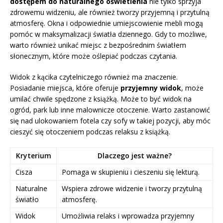
dostępem do naturalnego oświetlenia
nie tylko sprzyja
zdrowemu widzeniu, ale również tworzy przyjemną i przytulną
atmosferę. Okna i odpowiednie umiejscowienie mebli mogą
pomóc w maksymalizacji światła dziennego. Gdy to możliwe,
warto również unikać miejsc z bezpośrednim światłem
słonecznym, które może oślepiać podczas czytania.
Widok z kącika czytelniczego również ma znaczenie.
Posiadanie miejsca, które oferuje
przyjemny widok
, może
umilać chwile spędzone z książką. Może to być widok na
ogród, park lub inne malownicze otoczenie. Warto zastanowić
się nad ulokowaniem fotela czy sofy w takiej pozycji, aby móc
cieszyć się otoczeniem podczas relaksu z książką.
Kryterium
Dlaczego jest ważne?
Cisza
Pomaga w skupieniu i cieszeniu się lekturą.
Naturalne
Wspiera zdrowe widzenie i tworzy przytulną
światło
atmosferę.
Widok
Umożliwia relaks i wprowadza przyjemny