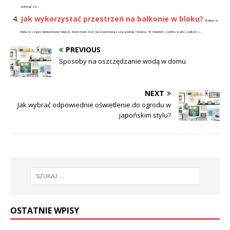
wpłynąć na...
Jak wykorzystać przestrzeń na balkonie w bloku?
Balkon w
bloku to często niedoceniane miejsce, które może stać się prawdziwą oazą spokoju i relaksu. W miejskim zgiełku warto zadbać o...
PREVIOUS
Sposoby na oszczędzanie wodą w domu
NEXT
Jak wybrać odpowiednie oświetlenie do ogrodu w
japońskim stylu?
OSTATNIE WPISY