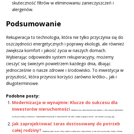
skuteczność filtrów w eliminowaniu zanieczyszczeń i
alergenów.
Podsumowanie
Rekuperacja to technologia, która nie tylko przyczynia się do
oszczędności energetycznych i poprawy ekologii, ale również
zwiększa komfort i jakość życia w naszych domach.
Wybierając odpowiedni system rekuperacyjny, możemy
cieszyć się świeżym powietrzem każdego dnia, dbając
jednocześnie o nasze zdrowie i środowisko. To inwestycja w
przyszłość, która przynosi korzyści zarówno krótko-, jak i
długoterminowe.
Podobne posty:
Modernizacja w wynajmie: Klucze do sukcesu dla
inwestorów nieruchomości
Modernizacja nieruchomości jest jednym z kluczowych elementów
strategii każdego inwestora. Odpowiednie inwestycje w nieruchomość nie tylko zwiększają jej wartość, ale również przyciągają...
Jak zaprojektować taras dostosowany do potrzeb
całej rodziny?
Projektowanie tarasu, który spełni oczekiwania całej rodziny, to nie lada wyzwanie. Każdy członek