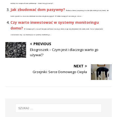
rodziny ma swoje własne preferencje – dzieci mogą marzyć...
Jak zbudować dom pasywny?
Budowa domu pasywnego to nie tylko ekologiczny trend, ale
także sposób na znaczne obniżenie kosztów eksploatacyjnych. W dobie rosnących cen energii, coraz...
Czy warto inwestować w systemy monitoringu
domu?
W dzisiejszych czasach bezpieczeństwo naszego domu staje się priorytetem dla wielu osób. Coraz więcej ludzi
zastanawia się, czy inwestycja w systemy monitoringu...
PREVIOUS
Ekogroszek – Czym jest i dlaczego warto go
używać?
NEXT
Grzejniki: Serce Domowego Ciepła