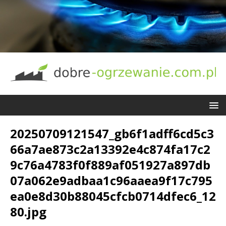
20250709121547_gb6f1adff6cd5c3
66a7ae873c2a13392e4c874fa17c2
9c76a4783f0f889af051927a897db
07a062e9adbaa1c96aaea9f17c795
ea0e8d30b88045cfcb0714dfec6_12
80.jpg