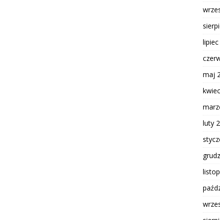
wrze
sierp
lipie
czer
maj 
kwie
marz
luty 
styc
grud
listo
paźdz
wrze