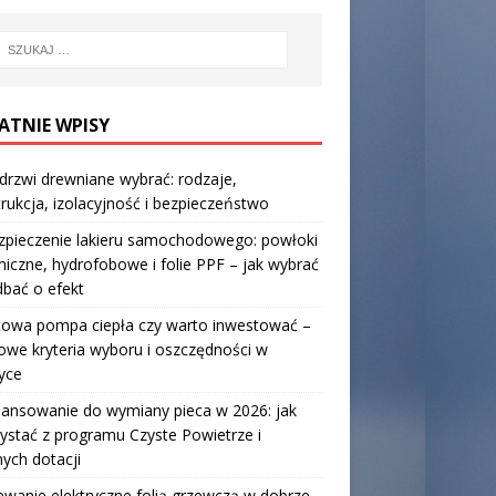
ATNIE WPISY
 drzwi drewniane wybrać: rodzaje,
rukcja, izolacyjność i bezpieczeństwo
zpieczenie lakieru samochodowego: powłoki
iczne, hydrofobowe i folie PPF – jak wybrać
 dbać o efekt
towa pompa ciepła czy warto inwestować –
owe kryteria wyboru i oszczędności w
yce
nansowanie do wymiany pieca w 2026: jak
ystać z programu Czyste Powietrze i
nych dotacji
wanie elektryczne folią grzewczą w dobrze