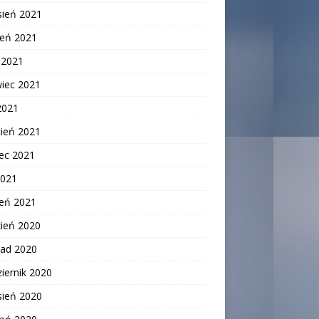
sień 2021
ień 2021
c 2021
wiec 2021
2021
cień 2021
ec 2021
2021
zeń 2021
zień 2020
pad 2020
iernik 2020
sień 2020