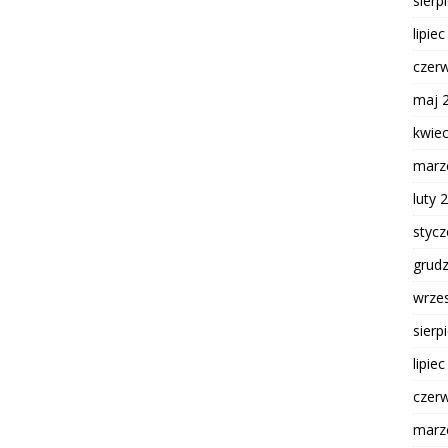
sierp
lipie
czer
maj 
kwie
marz
luty 
styc
grud
wrze
sierp
lipie
czer
marz