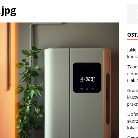
.jpg
OST
Jakie
konst
Zabe
ceram
i jak
Grun
klucz
prakt
Dofi
skorz
lokal
Ogrze