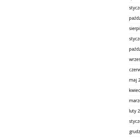
styc
paźdz
sierp
styc
paźdz
wrze
czer
maj 
kwie
marz
luty 
styc
grud