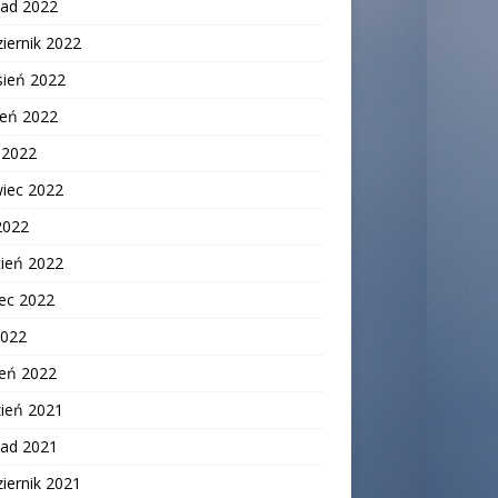
pad 2022
iernik 2022
sień 2022
ień 2022
c 2022
wiec 2022
2022
cień 2022
ec 2022
2022
zeń 2022
zień 2021
pad 2021
iernik 2021