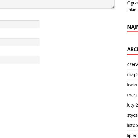
Ogrze
jakie
NAJ
ARC
czer
maj 
kwie
marz
luty 
styc
listo
lipie