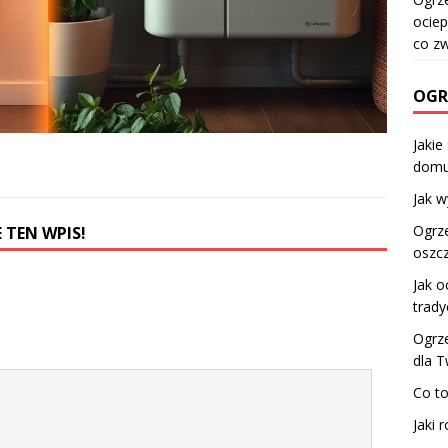
ociep
co z
OGR
Jakie
domu
Jak 
Ogrze
 TEN WPIS!
oszc
Jak o
trad
Ogrz
dla 
Co to
Jaki 