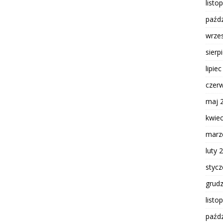
listo
paźdz
wrze
sierp
lipie
czer
maj 
kwie
marz
luty 
styc
grud
listo
paźdz