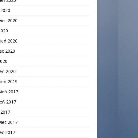
ień 2020
c 2020
wiec 2020
2020
cień 2020
ec 2020
2020
zeń 2020
zień 2019
sień 2017
ień 2017
c 2017
wiec 2017
ec 2017