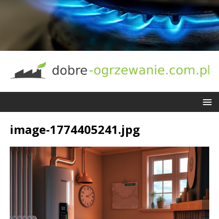
image-1774405241.jpg