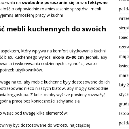
 pozwala na
swobodne poruszanie się
oraz
efektywne
bałość o odpowiednie rozmieszczenie sprzętów i mebli
paźdz
yjemną atmosferę pracy w kuchni.
wrze
ć mebli kuchennych do swoich
sierp
lipie
czer
aspektem, który wpływa na komfort użytkowania kuchni.
maj 
ść blatu kuchennego wynosi
około 85-90 cm
. Jednak, aby
ania i wykonywania codziennych czynności, warto
kwie
potrzeb użytkowników.
marz
wagę na to, aby meble kuchenne były dostosowane do ich
luty 
otrzebować nieco niższych blatów, aby mogły swobodnie
styc
nia kręgosłupa. Z kolei osoby wyższe powinny rozważyć
godną pracę bez konieczności schylania się.
grud
o wziąć pod uwagę kilka elementów:
listo
paźdz
winny być dostosowane do wzrostu najczęściej