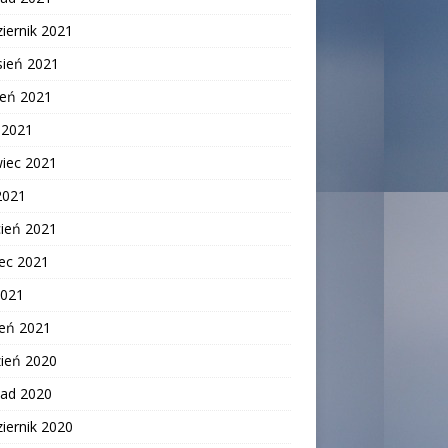
iernik 2021
sień 2021
ień 2021
c 2021
wiec 2021
2021
cień 2021
ec 2021
2021
zeń 2021
zień 2020
pad 2020
iernik 2020