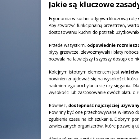
Jakie są kluczowe zasa
Ergonomia w kuchni odgrywa kluczową rolę 
Aby stworzyć funkcjonalną przestrzeń, wart
dostosowaniu kuchni do potrzeb użytkownik
Przede wszystkim,
odpowiednie rozmiesz
płyty grzewcze, zlewozmywaki i blaty robocze
pozwala na łatwiejszy i szybszy dostęp do 
Kolejnym istotnym elementem jest
właściw
powinien znajdować się na wysokości, któr
nadmiernego pochylania się czy sięgania. Dl
wysokości lub zastosowanie dwóch blatu o 
Również,
dostępność najczęściej używan
Powinny być one przechowywane w łatwo dos
zgubienia czasu na ich szukanie. Dobrym po
zawieszanych organizerów, które pozwolą u
Warto również zwrócić uwagę na ergonomiczn