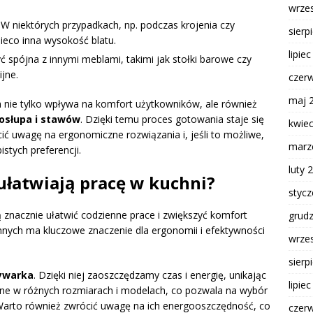
wrze
W niektórych przypadkach, np. podczas krojenia czy
sierp
eco inna wysokość blatu.
lipie
spójna z innymi meblami, takimi jak stołki barowe czy
jne.
czer
maj 
nie tylko wpływa na komfort użytkowników, ale również
gosłupa i stawów
. Dzięki temu proces gotowania staje się
kwie
ić uwagę na ergonomiczne rozwiązania i, jeśli to możliwe,
marz
tych preferencji.
luty 
ułatwiają pracę w kuchni?
styc
ą znacznie ułatwić codzienne prace i zwiększyć komfort
grud
nych ma kluczowe znaczenie dla ergonomii i efektywności
wrze
sierp
ywarka
. Dzięki niej zaoszczędzamy czas i energię, unikając
lipie
ne w różnych rozmiarach i modelach, co pozwala na wybór
i. Warto również zwrócić uwagę na ich energooszczędność, co
czer