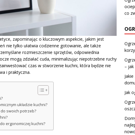
ociep
co z
OGR
tetyce, zapominając o kluczowym aspekcie, jakim jest
Ogrz
ń nie tylko ułatwia codzienne gotowanie, ale także
korzy
rzemyślane rozmieszczenie sprzętów, odpowiednia
bocze mogą zdziałać cuda, minimalizując niepotrzebne ruchy
Ogrze
 zainwestować czas w stworzenie kuchni, która będzie nie
– jak
wa i praktyczna.
Jakie
domu
Jak o
i?
Ogrz
omicznym układzie kuchni?
oszc
 do swoich potrzeb?
chni?
Domy
 do ergonomiczej kuchni?
najl
nowo