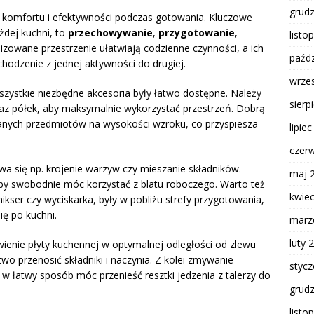
grud
a komfortu i efektywności podczas gotowania. Kluczowe
żdej kuchni, to
przechowywanie
,
przygotowanie
,
listo
izowane przestrzenie ułatwiają codzienne czynności, a ich
paźdz
hodzenie z jednej aktywności do drugiej.
wrze
szystkie niezbędne akcesoria były łatwo dostępne. Należy
sierp
az półek, aby maksymalnie wykorzystać przestrzeń. Dobrą
wanych przedmiotów na wysokości wzroku, co przyspiesza
lipie
czer
wa się np. krojenie warzyw czy mieszanie składników.
maj 
by swobodnie móc korzystać z blatu roboczego. Warto też
kwie
mikser czy wyciskarka, były w pobliżu strefy przygotowania,
ię po kuchni.
marz
luty 
ienie płyty kuchennej w optymalnej odległości od zlewu
wo przenosić składniki i naczynia. Z kolei zmywanie
styc
w łatwy sposób móc przenieść resztki jedzenia z talerzy do
grud
listo