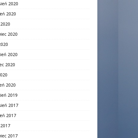
sień 2020
ień 2020
c 2020
wiec 2020
2020
cień 2020
ec 2020
2020
zeń 2020
zień 2019
sień 2017
ień 2017
c 2017
wiec 2017