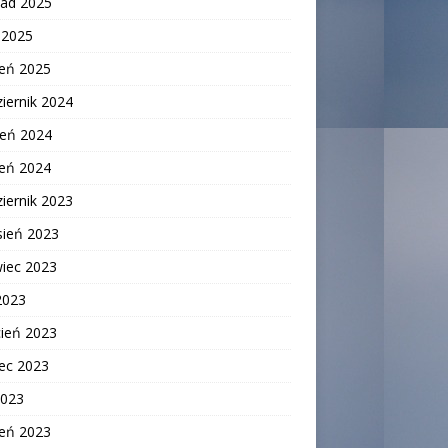
pad 2025
c 2025
zeń 2025
iernik 2024
ień 2024
zeń 2024
iernik 2023
sień 2023
wiec 2023
2023
cień 2023
ec 2023
2023
zeń 2023