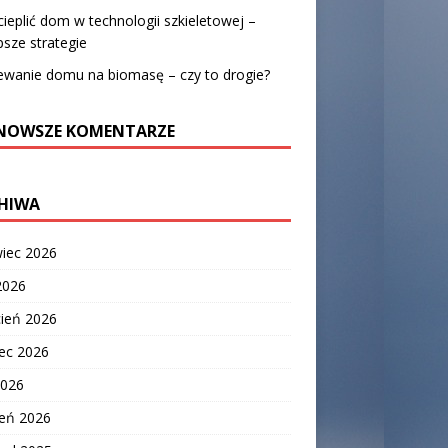
cieplić dom w technologii szkieletowej –
psze strategie
ewanie domu na biomasę – czy to drogie?
NOWSZE KOMENTARZE
HIWA
wiec 2026
2026
cień 2026
ec 2026
2026
zeń 2026