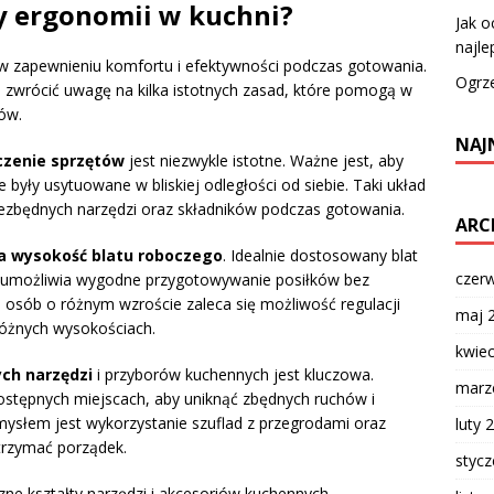
dy ergonomii w kuchni?
Jak o
najle
w zapewnieniu komfortu i efektywności podczas gotowania.
Ogrz
o zwrócić uwagę na kilka istotnych zasad, które pomogą w
ów.
NAJ
czenie sprzętów
jest niezwykle istotne. Ważne jest, aby
 były usytuowane w bliskiej odległości od siebie. Taki układ
niezbędnych narzędzi oraz składników podczas gotowania.
ARC
a wysokość blatu roboczego
. Idealnie dostosowany blat
czer
a umożliwia wygodne przygotowywanie posiłków bez
a osób o różnym wzroście zaleca się możliwość regulacji
maj 
różnych wysokościach.
kwie
ych narzędzi
i przyborów kuchennych jest kluczowa.
marz
tępnych miejscach, aby uniknąć zbędnych ruchów i
mysłem jest wykorzystanie szuflad z przegrodami oraz
luty 
trzymać porządek.
styc
e kształty narzędzi i akcesoriów kuchennych.