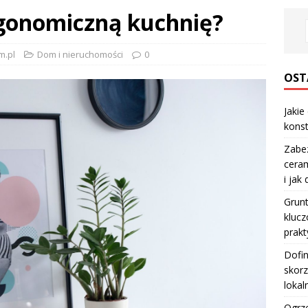
gonomiczną kuchnię?
m.pl
Dom i nieruchomości
0
OST
Jakie
konst
Zabe
ceram
i jak
Grun
klucz
prakt
Dofi
skorz
lokal
Ogrze