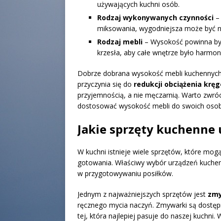
używających kuchni osób.
Rodzaj wykonywanych czynności
– 
miksowania, wygodniejsza może być ni
Rodzaj mebli
– Wysokość powinna być 
krzesła, aby całe wnętrze było harmoni
Dobrze dobrana wysokość mebli kuchennych 
przyczynia się do
redukcji obciążenia krę
przyjemnością, a nie męczarnią. Warto zwróc
dostosować wysokość mebli do swoich osobis
Jakie sprzęty kuchenne 
W kuchni istnieje wiele sprzętów, które mog
gotowania. Właściwy wybór urządzeń kuchen
w przygotowywaniu posiłków.
Jednym z najważniejszych sprzętów jest
zm
ręcznego mycia naczyń. Zmywarki są dostęp
tej, która najlepiej pasuje do naszej kuchn