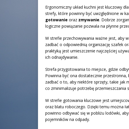
Ergonomiczny układ kuchni jest kluczowy dl
strefy, które powinny być uwzględnione w ka
gotowanie
oraz
zmywanie
. Dobrze zorgan
logiczne powiązanie pozwala na płynne przec
W strefie przechowywania ważne jest, aby w
zadbać o odpowiednią organizację szafek or
praktyką jest umieszczenie najczęściej uży
ich odnajdywanie.
Strefa przygotowania to miejsce, gdzie odby
Powinna być ona dostatecznie przestronna, 
zadbać o to, aby niektóre sprzęty, takie jak 
co zminimalizuje potrzebę przemieszczania s
W strefie gotowania kluczowe jest umiejscow
oraz blatu roboczego. Dzięki temu można łat
powinno odbywać się w pobliżu lodówki, aby 
pojemników na odpady.