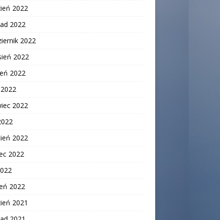
zień 2022
pad 2022
iernik 2022
sień 2022
ień 2022
c 2022
wiec 2022
2022
cień 2022
ec 2022
2022
zeń 2022
zień 2021
pad 2021