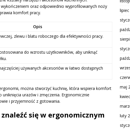
listo
 wykończeniem oraz odpowiednio wyprofilowanych noży
lipie
oprawia komfort pracy.
styc
Opis
paźdz
ewczej, zlewu i blatu roboczego dla efektywności pracy.
sierp
styc
ostosowana do wzrostu użytkowników, aby uniknąć
paźdz
łku.
wrze
ajczęściej używanych akcesoriów w łatwo dostępnych
czer
maj 
ergonomii, można stworzyć kuchnię, która wspiera komfort
do uniknięcia urazów i zmęczenia. Ergonomicznie
kwie
owie i przyjemność z gotowania.
marz
 znaleźć się w ergonomicznym
luty 
styc