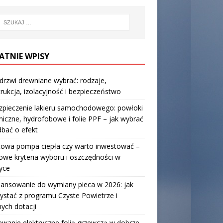
ATNIE WPISY
 drzwi drewniane wybrać: rodzaje,
rukcja, izolacyjność i bezpieczeństwo
zpieczenie lakieru samochodowego: powłoki
iczne, hydrofobowe i folie PPF – jak wybrać
 dbać o efekt
towa pompa ciepła czy warto inwestować –
owe kryteria wyboru i oszczędności w
yce
nansowanie do wymiany pieca w 2026: jak
ystać z programu Czyste Powietrze i
nych dotacji
wanie elektryczne folią grzewczą w dobrze