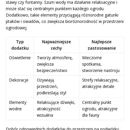
stawy czy fontanny. Szum wody ma działanie relaksacyjne i
może stać się centralnym punktem każdego ogrodu.
Dodatkowo, takie elementy przyciągają różnorodne gatunki
ptaków i owadów, co zwiększa bioróżnorodność w przestrzeni
ogrodowej.
Typ
Najważniejsze
Najlepsze
dodatku
cechy
zastosowanie
Oświetlenie
Tworzy atmosferę,
Wieczorne
zwiększa
spotkania,
bezpieczeństwo
stworzenie nastroju
Dekoracje
Ożywiają
Strefy relaksacyjne,
przestrzeń,
atrakcyjne detale
podkreślają styl
Elementy
Relaksujące dźwięki,
Centralny punkt
wodne
atrakcyjność
ogrodu, atrakcyjne
wizualna
dla fauny
Dobór odpowiednich dodatków do przestrzeni na podwórku