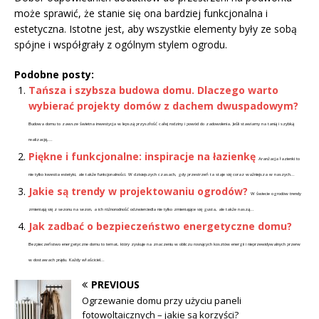
może sprawić, że stanie się ona bardziej funkcjonalna i
estetyczna. Istotne jest, aby wszystkie elementy były ze sobą
spójne i współgrały z ogólnym stylem ogrodu.
Podobne posty:
Tańsza i szybsza budowa domu. Dlaczego warto
wybierać projekty domów z dachem dwuspadowym?
Budowa domu to zawsze świetna inwestycja w lepszą przyszłość całej rodziny i powód do zadowolenia. Jeśli stawiamy na tanią i szybką
realizację,...
Piękne i funkcjonalne: inspiracje na łazienkę
Aranżacja łazienki to
nie tylko kwestia estetyki, ale także funkcjonalności. W dzisiejszych czasach, gdy przestrzeń ta staje się coraz ważniejsza w naszych...
Jakie są trendy w projektowaniu ogrodów?
W świecie ogrodów trendy
zmieniają się z sezonu na sezon, a ich różnorodność odzwierciedla nie tylko zmieniające się gusta, ale także naszą...
Jak zadbać o bezpieczeństwo energetyczne domu?
Bezpieczeństwo energetyczne domu to temat, który zyskuje na znaczeniu w obliczu rosnących kosztów energii i nieprzewidywalnych przerw
w dostawach prądu. Każdy właściciel...
PREVIOUS
Ogrzewanie domu przy użyciu paneli
fotowoltaicznych – jakie są korzyści?