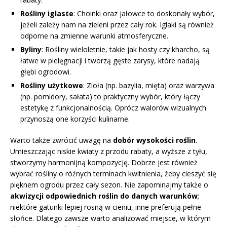
Rośliny iglaste
: Choinki oraz jałowce to doskonały wybór,
jeżeli zależy nam na zieleni przez cały rok. Iglaki są również
odporne na zmienne warunki atmosferyczne.
Byliny
: Rośliny wieloletnie, takie jak hosty czy kharcho, są
łatwe w pielęgnacji i tworzą gęste zarysy, które nadają
głębi ogrodowi.
Rośliny użytkowe
: Zioła (np. bazylia, mięta) oraz warzywa
(np. pomidory, sałata) to praktyczny wybór, który łączy
estetykę z funkcjonalnością. Oprócz walorów wizualnych
przynoszą one korzyści kulinarne.
Warto także zwrócić uwagę na
dobór wysokości roślin
.
Umieszczając niskie kwiaty z przodu rabaty, a wyższe z tyłu,
stworzymy harmonijną kompozycję. Dobrze jest również
wybrać rośliny o różnych terminach kwitnienia, żeby cieszyć się
pięknem ogrodu przez cały sezon. Nie zapominajmy także o
akwizycji odpowiednich roślin do danych warunków
;
niektóre gatunki lepiej rosną w cieniu, inne preferują pełne
słońce. Dlatego zawsze warto analizować miejsce, w którym