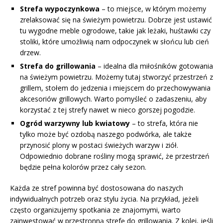
Strefa wypoczynkowa
– to miejsce, w którym możemy
zrelaksować się na świeżym powietrzu. Dobrze jest ustawić
tu wygodne meble ogrodowe, takie jak leżaki, huśtawki czy
stoliki, które umożliwią nam odpoczynek w słońcu lub cień
drzew.
Strefa do grillowania
– idealna dla miłośników gotowania
na świeżym powietrzu. Możemy tutaj stworzyć przestrzeń z
grillem, stołem do jedzenia i miejscem do przechowywania
akcesoriów grillowych. Warto pomyśleć o zadaszeniu, aby
korzystać z tej strefy nawet w nieco gorszej pogodzie.
Ogród warzywny lub kwiatowy
– to strefa, która nie
tylko może być ozdobą naszego podwórka, ale także
przynosić plony w postaci świeżych warzyw i ziół.
Odpowiednio dobrane rośliny mogą sprawić, że przestrzeń
będzie pełna kolorów przez cały sezon.
Każda ze stref powinna być dostosowana do naszych
indywidualnych potrzeb oraz stylu życia. Na przykład, jeżeli
często organizujemy spotkania ze znajomymi, warto
zainwestować w przestronną strefę do grillowania. Z kolei, jeśli