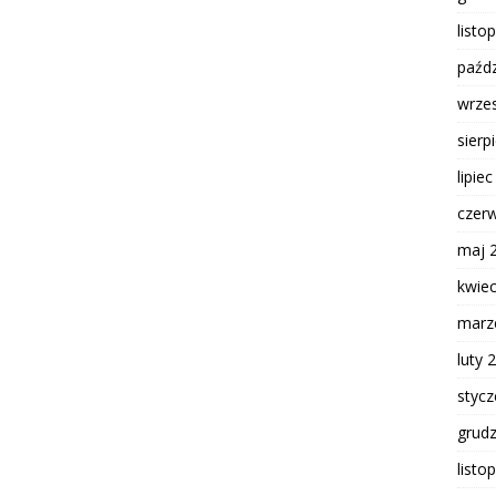
listo
paźdz
wrze
sierp
lipie
czer
maj 
kwie
marz
luty 
styc
grud
listo