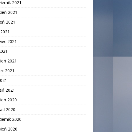
iernik 2021
sień 2021
ień 2021
c 2021
wiec 2021
2021
cień 2021
ec 2021
2021
zeń 2021
zień 2020
pad 2020
iernik 2020
sień 2020