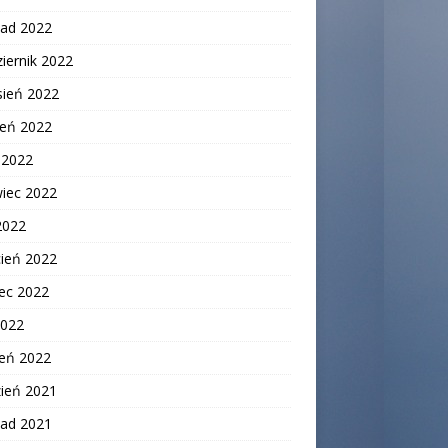
pad 2022
iernik 2022
sień 2022
ień 2022
c 2022
wiec 2022
2022
cień 2022
ec 2022
2022
zeń 2022
zień 2021
pad 2021