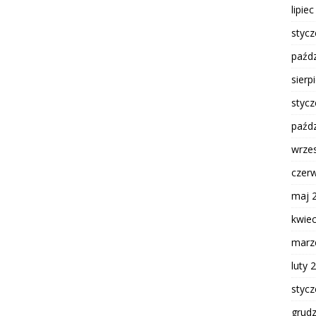
lipie
styc
paźdz
sierp
styc
paźdz
wrze
czer
maj 
kwie
marz
luty 
styc
grud