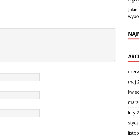
Jakie
wybó
NAJ
ARC
czer
maj 
kwie
marz
luty 
styc
listo