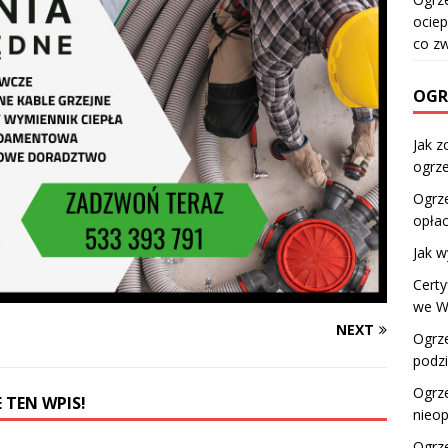
ociep
co z
OGR
Jak z
ogrz
Ogrz
opłac
Jak 
Certy
we W
NEXT
Ogrze
podzi
Ogrz
 TEN WPIS!
nieop
Ogrze