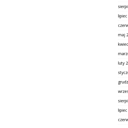
sierp
lipie
czer
maj 
kwie
marz
luty 
styc
grud
wrze
sierp
lipie
czer