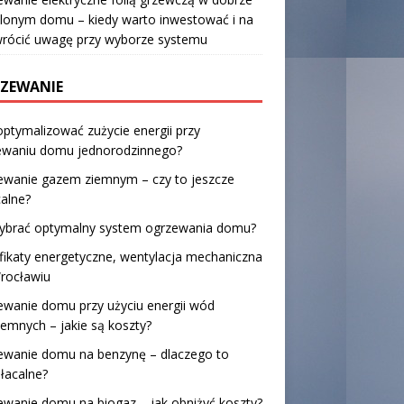
lonym domu – kiedy warto inwestować i na
wrócić uwagę przy wyborze systemu
ZEWANIE
optymalizować zużycie energii przy
ewaniu domu jednorodzinnego?
ewanie gazem ziemnym – czy to jeszcze
alne?
wybrać optymalny system ogrzewania domu?
fikaty energetyczne, wentylacja mechaniczna
rocławiu
wanie domu przy użyciu energii wód
emnych – jakie są koszty?
ewanie domu na benzynę – dlaczego to
łacalne?
wanie domu na biogaz – jak obniżyć koszty?