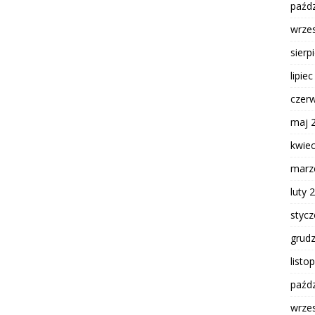
paźdz
wrze
sierp
lipie
czer
maj 
kwie
marz
luty 
styc
grud
listo
paźdz
wrze