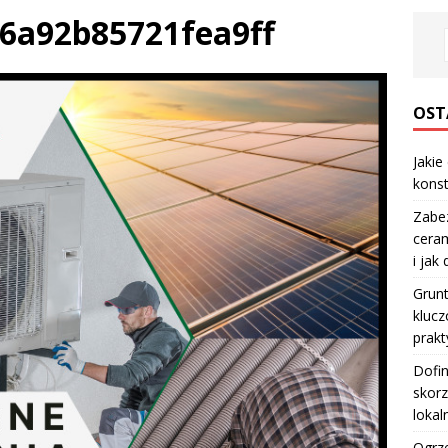
6a92b85721fea9ff
OST
Jakie
konst
Zabe
ceram
i jak
Grun
klucz
prakt
Dofi
skorz
lokal
Ogrze