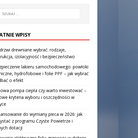
ATNIE WPISY
 drzwi drewniane wybrać: rodzaje,
rukcja, izolacyjność i bezpieczeństwo
zpieczenie lakieru samochodowego: powłoki
iczne, hydrofobowe i folie PPF – jak wybrać
 dbać o efekt
towa pompa ciepła czy warto inwestować –
owe kryteria wyboru i oszczędności w
yce
nansowanie do wymiany pieca w 2026: jak
ystać z programu Czyste Powietrze i
nych dotacji
wanie elektryczne folią grzewczą w dobrze