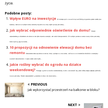
życia.
Podobne posty:
Wpływ EURO na inwestycje
W dzisiejszych czasach kraj nad Wisłą przypomina jeden wielki plac
budowy, niemal na każdym kroku widzimy koparki oraz inny ciężki sprzęt potrzebny...
Jak wybrać odpowiednie oświetlenie do domu?
Wybór
odpowiedniego oświetlenia do domu to nie tylko kwestia estetyki, ale także funkcjonalności. W każdym pomieszczeniu mamy różne potrzeby,
które wymagają starannie...
10 propozycji na odnowienie elewacji domu bez
remontu
Odnowienie elewacji domu to temat, który zyskuje na znaczeniu, zwłaszcza w kontekście dbałości o estetykę i
wartość nieruchomości. Często wiele osób myśli,...
Jakie rośliny wybrać do ogrodu na działce
weekendowej?
Planując ogród na działce weekendowej, warto zastanowić się, jakie rośliny będą najlepiej spełniały
nasze potrzeby. Wybór odpowiednich gatunków to klucz do stworzenia...
PREVIOUS
Jak wykorzystać przestrzeń na balkonie w bloku?
NEXT