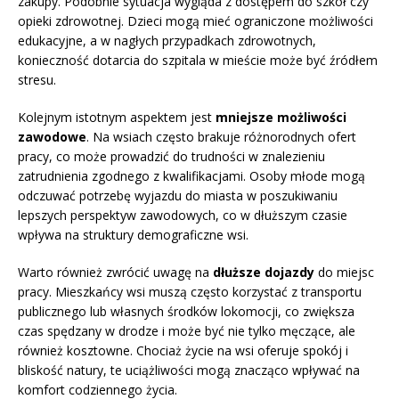
zakupy. Podobnie sytuacja wygląda z dostępem do szkół czy
opieki zdrowotnej. Dzieci mogą mieć ograniczone możliwości
edukacyjne, a w nagłych przypadkach zdrowotnych,
konieczność dotarcia do szpitala w mieście może być źródłem
stresu.
Kolejnym istotnym aspektem jest
mniejsze możliwości
zawodowe
. Na wsiach często brakuje różnorodnych ofert
pracy, co może prowadzić do trudności w znalezieniu
zatrudnienia zgodnego z kwalifikacjami. Osoby młode mogą
odczuwać potrzebę wyjazdu do miasta w poszukiwaniu
lepszych perspektyw zawodowych, co w dłuższym czasie
wpływa na struktury demograficzne wsi.
Warto również zwrócić uwagę na
dłuższe dojazdy
do miejsc
pracy. Mieszkańcy wsi muszą często korzystać z transportu
publicznego lub własnych środków lokomocji, co zwiększa
czas spędzany w drodze i może być nie tylko męczące, ale
również kosztowne. Chociaż życie na wsi oferuje spokój i
bliskość natury, te uciążliwości mogą znacząco wpływać na
komfort codziennego życia.