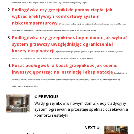
codziennym życiu, a dwa najpopularniejsze rozwiązania – ogrzewanie podłogowe i grzejniki...
Podłogówka czy grzejniki do pompy ciepła: jak
wybrać efektywny i komfortowy system
niskotemperaturowy
Wybór między podłogówką a grzejnikami w kontekście pompy ciepła ma kluczowe
znaczenie dla efektywności i komfortu ogrzewania. Ogrzewanie podłogowe to zazwyczaj najbardziej...
Podłogówka czy grzejniki w starym domu: jak wybrać
system grzewczy uwzględniając ograniczenia i
koszty eksploatacji
Wybór odpowiedniego systemu grzewczego w starym domu to nie lada wyzwanie,
zwłaszcza gdy musimy uwzględnić ograniczenia techniczne i koszty eksploatacji. Często pojawia...
Koszt podłogówki a koszt grzejników: jak ocenić
inwestycję patrząc na instalację i eksploatację
Decydując się na
system grzewczy, często stajemy przed dylematem: ogrzewanie podłogowe czy tradycyjne grzejniki? Koszty inwestycyjne instalacji
podłogówki wahają się od 100...
PREVIOUS
Wady grzejników w nowym domu: kiedy tradycyjny
system ogrzewania przestaje spełniać oczekiwania
komfortu i estetyki
NEXT