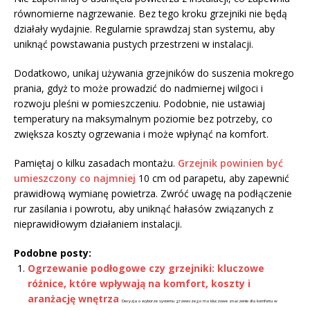
równomierne nagrzewanie. Bez tego kroku grzejniki nie będą
działały wydajnie. Regularnie sprawdzaj stan systemu, aby
uniknąć powstawania pustych przestrzeni w instalacji.
Dodatkowo, unikaj używania grzejników do suszenia mokrego
prania, gdyż to może prowadzić do nadmiernej wilgoci i
rozwoju pleśni w pomieszczeniu. Podobnie, nie ustawiaj
temperatury na maksymalnym poziomie bez potrzeby, co
zwiększa koszty ogrzewania i może wpłynąć na komfort.
Pamiętaj o kilku zasadach montażu.
Grzejnik powinien być
umieszczony co najmniej
10 cm od parapetu, aby zapewnić
prawidłową wymianę powietrza. Zwróć uwagę na podłączenie
rur zasilania i powrotu, aby uniknąć hałasów związanych z
nieprawidłowym działaniem instalacji.
Podobne posty:
Ogrzewanie podłogowe czy grzejniki: kluczowe
różnice, które wpływają na komfort, koszty i
aranżację wnętrza
Decyzja o wyborze systemu grzewczego ma kluczowe znaczenie dla komfortu w