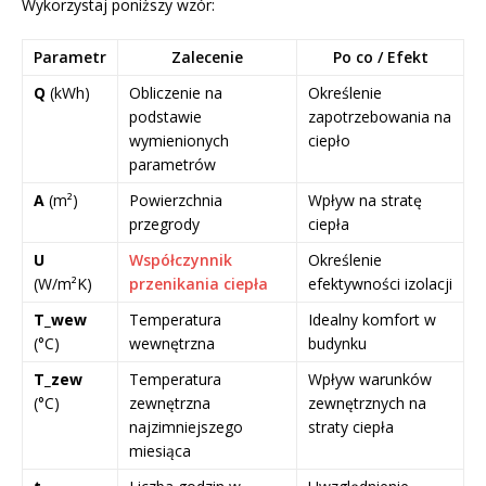
Wykorzystaj poniższy wzór:
Parametr
Zalecenie
Po co / Efekt
Q
(kWh)
Obliczenie na
Określenie
podstawie
zapotrzebowania na
wymienionych
ciepło
parametrów
A
(m²)
Powierzchnia
Wpływ na stratę
przegrody
ciepła
U
Współczynnik
Określenie
(W/m²K)
przenikania ciepła
efektywności izolacji
T_wew
Temperatura
Idealny komfort w
(°C)
wewnętrzna
budynku
T_zew
Temperatura
Wpływ warunków
(°C)
zewnętrzna
zewnętrznych na
najzimniejszego
straty ciepła
miesiąca