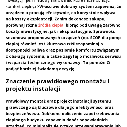
inwestycji, jak i niedowymiarowania, które może obniżyć
komfort cieplny.
r>Właściwie dobrany system zapewnia, że
urządzenia pracują efektywnie, co korzystnie wpływa
na
koszty eksploatacji
. Zanim dokonasz zakupu,
porównaj różne
źródła ciepła
, biorąc pod uwagę zarówno
koszty inwestycyjne, jak i eksploatacyjne.
Sprawność
sezonowa
proponowanych urządzeń (np. SCOP dla pomp
ciepła) również jest kluczowa.
r>Niezapominaj o
dostępności paliwa oraz poziomie komfortu związanym
z obsługą systemu, a także zapytaj o możliwość serwisu
i wsparcia technicznego wykonawcy. To pomoże Ci
podjąć bardziej świadomą decyzję.
Znaczenie prawidłowego montażu i
projektu instalacji
Prawidłowy montaż
oraz projekt instalacji systemu
grzewczego są kluczowe dla jego efektywności oraz
bezpieczeństwa. Dokładne
obliczenie zapotrzebowania
cieplnego
budynku zapewnia dobór odpowiednich
urządzeń, co minimalizuje ryzyko przewymiarowania lub