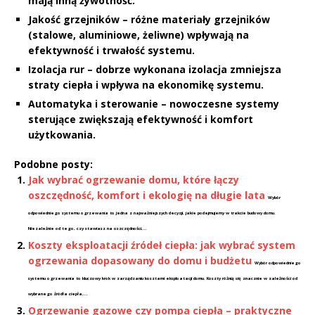
mają inną żywotność.
Jakość grzejników
– różne materiały grzejników
(stalowe, aluminiowe, żeliwne) wpływają na
efektywność i trwałość systemu.
Izolacja rur
– dobrze wykonana izolacja zmniejsza
straty ciepła i wpływa na ekonomikę systemu.
Automatyka i sterowanie
– nowoczesne systemy
sterujące zwiększają efektywność i komfort
użytkowania.
Podobne posty:
Jak wybrać ogrzewanie domu, które łączy
oszczędność, komfort i ekologię na długie lata
Wybór
odpowiedniego systemu ogrzewania to jedna z najważniejszych decyzji, jakie podejmujemy w trakcie budowy domu.
Niezależnie od tego, czy stawiasz na oszczędności,...
Koszty eksploatacji źródeł ciepła: jak wybrać system
ogrzewania dopasowany do domu i budżetu
Wybór odpowiedniego
systemu ogrzewania to kluczowy krok w zarządzaniu kosztami eksploatacji domu. Koszty różnią się znacznie w zależności od
wybranego źródła ciepła,...
Ogrzewanie gazowe czy pompa ciepła – praktyczne