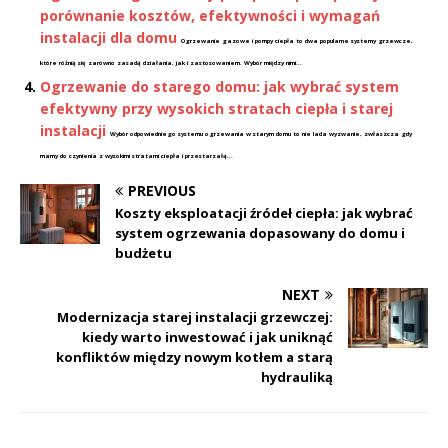
porównanie kosztów, efektywności i wymagań
instalacji dla domu
Ogrzewanie gazowe i pompy ciepła to dwa popularne systemy grzewcze,
które różnią się zarówno zasadą działania, jak i zastosowaniem. Wybór między nimi...
Ogrzewanie do starego domu: jak wybrać system
efektywny przy wysokich stratach ciepła i starej
instalacji
Wybór odpowiedniego systemu ogrzewania w starym domu to nie lada wyzwanie, zwłaszcza gdy
mamy do czynienia z wysokimi stratami ciepła i przestarzałą...
PREVIOUS
Koszty eksploatacji źródeł ciepła: jak wybrać
system ogrzewania dopasowany do domu i
budżetu
NEXT
Modernizacja starej instalacji grzewczej:
kiedy warto inwestować i jak uniknąć
konfliktów między nowym kotłem a starą
hydrauliką