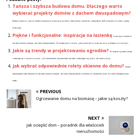
Tańsza i szybsza budowa domu. Dlaczego warto
wybierać projekty domów z dachem dwuspadowym?
Budowa domu to zawsze świetna inwestycja w lepszą przyszłość całej rodziny i powód do zadowolenia. Jeśli stawiamy na tanią i szybką
realizację,...
Piękne i funkcjonalne: inspiracje na łazienkę
Aranżacja łazienki to
nie tylko kwestia estetyki, ale także funkcjonalności. W dzisiejszych czasach, gdy przestrzeń ta staje się coraz ważniejsza w naszych...
Jakie są trendy w projektowaniu ogrodów?
W świecie ogrodów trendy
zmieniają się z sezonu na sezon, a ich różnorodność odzwierciedla nie tylko zmieniające się gusta, ale także naszą...
Jak wybrać odpowiednie rolety okienne do domu?
Wybór
odpowiednich rolet okiennych to nie tylko kwestia estetyki, ale także funkcjonalności i komfortu w codziennym życiu. Na rynku dostępnych jest
wiele...
PREVIOUS
Ogrzewanie domu na biomasę – jakie są koszty?
NEXT
Jak ocieplić dom – poradnik dla właścicieli
nieruchomości