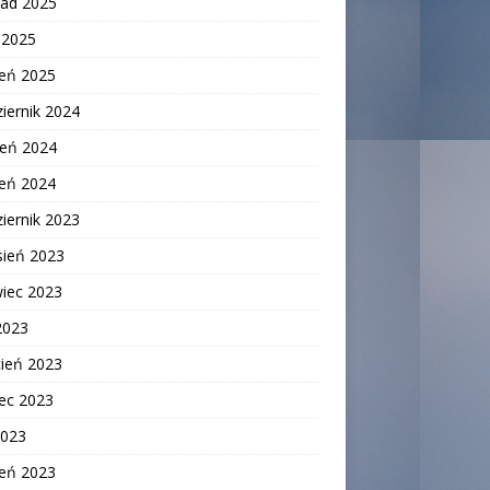
pad 2025
c 2025
zeń 2025
iernik 2024
ień 2024
zeń 2024
iernik 2023
sień 2023
wiec 2023
2023
cień 2023
ec 2023
2023
zeń 2023