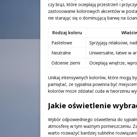
czy brąz, które ocieplają przestrzeń i przycz
zastosowanie kolorowych akcentów w postac
nie starając się o dominującą barwę na ścian
Rodzaj koloru
Właści
Pastelowe
Sprzyjają relaksowi, nad
Neutralne
Uniwersalne, łatwe w ar
Odcienie ziemi
Ocieplają wnętrze, wp
Unikaj intensywnych kolorów, które mogą być 
pamiętać, że sypialnia powinna być miejsce
kolorów może zdziałać cuda w tworzeniu wyma
Jakie oświetlenie wybrać
Wybór odpowiedniego oświetlenia do sypialni
atmosferę w tym ważnym pomieszczeniu. Zam
warto rozważyć bardziej subtelne rozwiązani