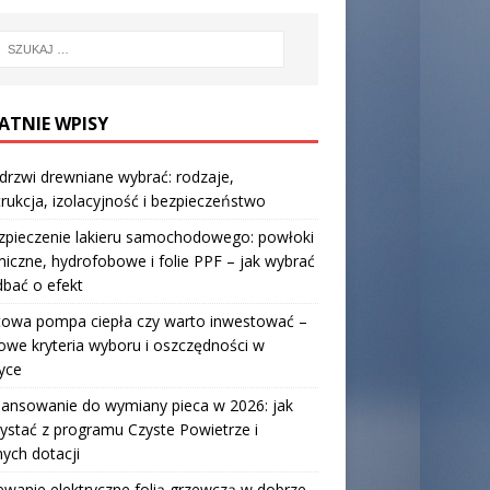
ATNIE WPISY
 drzwi drewniane wybrać: rodzaje,
rukcja, izolacyjność i bezpieczeństwo
zpieczenie lakieru samochodowego: powłoki
iczne, hydrofobowe i folie PPF – jak wybrać
 dbać o efekt
towa pompa ciepła czy warto inwestować –
owe kryteria wyboru i oszczędności w
yce
nansowanie do wymiany pieca w 2026: jak
ystać z programu Czyste Powietrze i
nych dotacji
wanie elektryczne folią grzewczą w dobrze