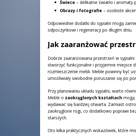
Świece
– delikatne światło i aromaty 
Obrazy i fotografie
– osobiste akcent
Odpowiednie dodatki do sypialni mogą zamien
odpoczynkowi i regeneracji po długim dniu.
Jak zaaranżować przestr
Dobrze zaaranżowana przestrzeń w sypialni
stworzyć funkcjonalne i przyjemne miejsce 
rozmieszczenie mebli. Meble powinny być usy
umożliwiały swobodne poruszanie się po po
Przy planowaniu układu sypialni, warto równ
Meble o
zaokrąglonych kształtach
mogą d
wydawać się bardziej otwarta. Zamiast ostro
zaokrąglone rogi, co dodatkowo poprawi bez
starszych.
Oto kilka praktycznych wskazówek, które mo