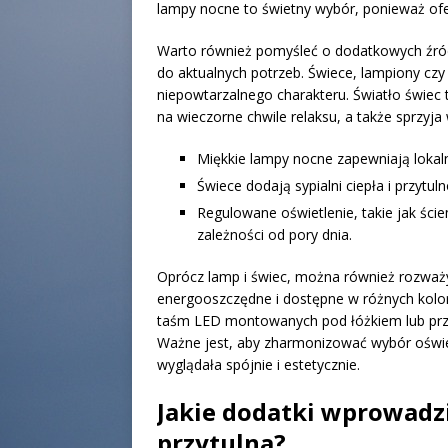
lampy nocne to świetny wybór, ponieważ oferu
Warto również pomyśleć o dodatkowych źród
do aktualnych potrzeb. Świece, lampiony cz
niepowtarzalnego charakteru. Światło świec
na wieczorne chwile relaksu, a także sprzyja
Miękkie lampy nocne zapewniają lokalne
Świece dodają sypialni ciepła i przytulno
Regulowane oświetlenie, takie jak ści
zależności od pory dnia.
Oprócz lamp i świec, można również rozwa
energooszczędne i dostępne w różnych kolo
taśm LED montowanych pod łóżkiem lub przy
Ważne jest, aby zharmonizować wybór oświet
wyglądała spójnie i estetycznie.
Jakie dodatki wprowadzić
przytulna?