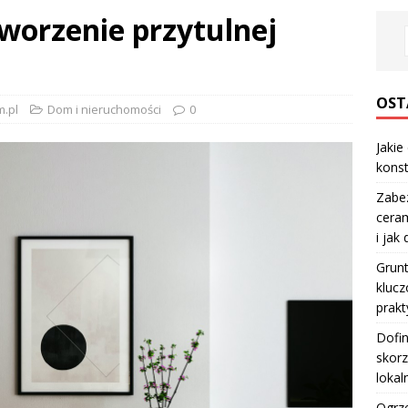
tworzenie przytulnej
OST
.pl
Dom i nieruchomości
0
Jakie
konst
Zabe
ceram
i jak
Grun
klucz
prakt
Dofi
skorz
lokal
Ogrze