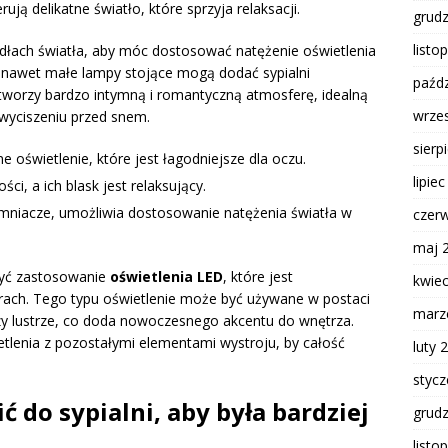
ją delikatne światło, które sprzyja relaksacji.
grud
listo
łach światła, aby móc dostosować natężenie oświetlenia
y nawet małe lampy stojące mogą dodać sypialni
paźdz
 tworzy bardzo intymną i romantyczną atmosferę, idealną
wrze
 wyciszeniu przed snem.
sierp
 oświetlenie, które jest łagodniejsze dla oczu.
lipie
ści, a ich blask jest relaksujący.
emniacze, umożliwia dostosowanie natężenia światła w
czer
maj 
żyć zastosowanie
oświetlenia LED
, które jest
kwie
rach. Tego typu oświetlenie może być używane w postaci
marz
 lustrze, co doda nowoczesnego akcentu do wnętrza.
lenia z pozostałymi elementami wystroju, by całość
luty 
styc
 do sypialni, aby była bardziej
grud
listo