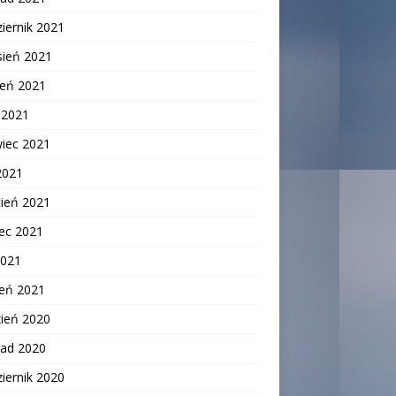
iernik 2021
sień 2021
ień 2021
c 2021
wiec 2021
2021
cień 2021
ec 2021
2021
zeń 2021
zień 2020
pad 2020
iernik 2020