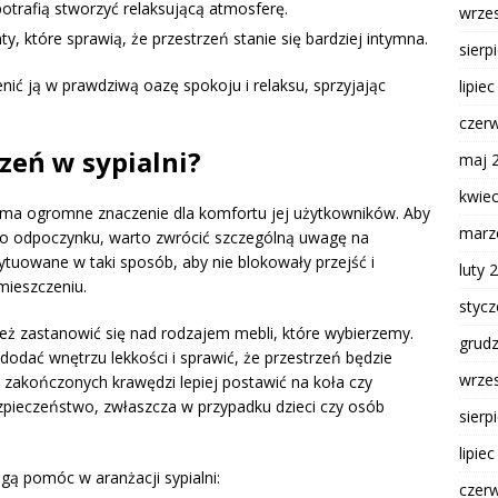
potrafią stworzyć relaksującą atmosferę.
wrze
y, które sprawią, że przestrzeń stanie się bardziej intymna.
sierp
ić ją w prawdziwą oazę spokoju i relaksu, sprzyjając
lipie
czer
zeń w sypialni?
maj 
kwie
 ma ogromne znaczenie dla komfortu jej użytkowników. Aby
marz
do odpoczynku, warto zwrócić szczególną uwagę na
tuowane w taki sposób, aby nie blokowały przejść i
luty 
mieszczeniu.
styc
ież zastanowić się nad rodzajem mebli, które wybierzemy.
grud
odać wnętrzu lekkości i sprawić, że przestrzeń będzie
wrze
 zakończonych krawędzi lepiej postawić na koła czy
pieczeństwo, zwłaszcza w przypadku dzieci czy osób
sierp
lipie
gą pomóc w aranżacji sypialni:
czer