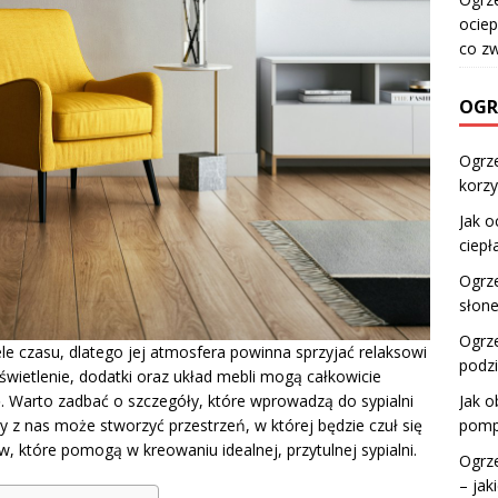
ociep
co z
OGR
Ogrz
korzy
Jak o
ciepł
Ogrz
słone
Ogrze
le czasu, dlatego jej atmosfera powinna sprzyjać relaksowi
podzi
świetlenie, dodatki oraz układ mebli mogą całkowicie
. Warto zadbać o szczegóły, które wprowadzą do sypialni
Jak o
dy z nas może stworzyć przestrzeń, w której będzie czuł się
pomp
 które pomogą w kreowaniu idealnej, przytulnej sypialni.
Ogrze
– jak