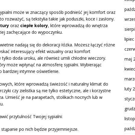
paźdz
ialni może w znaczący sposób podnieść jej komfort oraz
 rozważyć, są tekstylia takie jak poduszki, koce i zasłony.
wrze
tury
oraz
ciepłe kolory
, które wprowadzą do wnętrza
sierp
dziej zachęcające do wypoczynku.
lipie
wietnie nadają się do dekoracji łóżka. Możesz łączyć różne
czer
yskać interesujący efekt wizualny oraz komfort
 tylko doda uroku, ale również umili chłodne wieczory.
maj 
óry może wpłynąć na atmosferę sypialni. Wybierając
kwie
 bardziej intymne oświetlenie.
marz
owych, które wprowadzą świeżość i naturalny klimat do
luty 
rczyki czy zielistka są nie tylko estetyczne, ale i korzystne
za. Umieść je na parapetach, stolikach nocnych lub w
styc
u.
grud
wić przytulność Twojej sypialni:
listo
paźdz
 stąpanie po nich będzie przyjemniejsze.