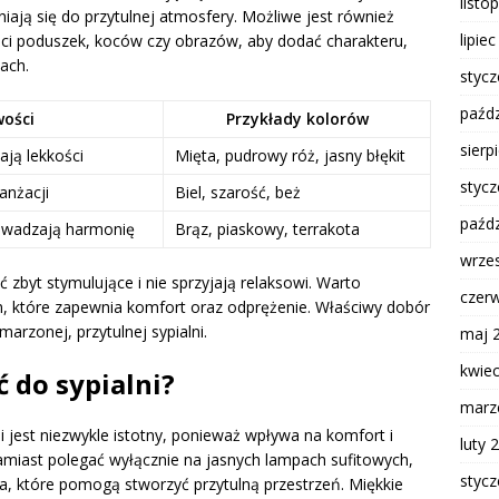
listo
yniają się do przytulnej atmosfery. Możliwe jest również
lipie
i poduszek, koców czy obrazów, aby dodać charakteru,
ach.
styc
paźdz
wości
Przykłady kolorów
sierp
ają lekkości
Mięta, pudrowy róż, jasny błękit
styc
anżacji
Biel, szarość, beż
paźdz
rowadzają harmonię
Brąz, piaskowy, terrakota
wrze
zbyt stymulujące i nie sprzyjają relaksowi. Warto
czer
m, które zapewnia komfort oraz odprężenie. Właściwy dobór
rzonej, przytulnej sypialni.
maj 
kwie
 do sypialni?
marz
 jest niezwykle istotny, ponieważ wpływa na komfort i
luty 
iast polegać wyłącznie na jasnych lampach sufitowych,
styc
a, które pomogą stworzyć przytulną przestrzeń. Miękkie