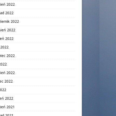
zień 2022
pad 2022
iernik 2022
sień 2022
ień 2022
c 2022
wiec 2022
2022
cień 2022
ec 2022
2022
zeń 2022
zień 2021
pad 2021