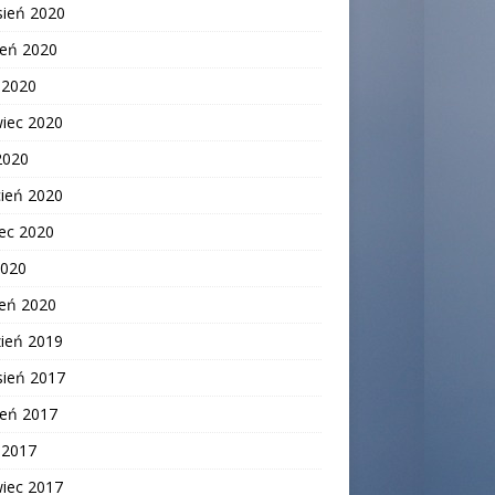
sień 2020
ień 2020
c 2020
wiec 2020
2020
cień 2020
ec 2020
2020
zeń 2020
zień 2019
sień 2017
ień 2017
c 2017
wiec 2017