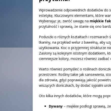
Wprowadzenie odpowiednich dodatków do syp
estetykę. Kluczowymi elementami, które warto
Wybierając je, zwróć uwagę na
miękkie fak
przytulność i sprawią, że stanie się ono bar
Poduszki o różnych kształtach i rozmiarach ś
tkaniny, na przykład welur z bawełną, aby uz
użytkowania. Koc o przyjemnej strukturze nie
Zasłony są kolejnym istotnym dodatkiem, kt
ciemniejsze kolory, możesz również zadbać o
Warto również pomyśleć o roślinach doniczk
przestrzeni. Rośliny takie jak sansewieria, sto
dla zdrowia, gdyż poprawiają jakość powietr
wiszących doniczkach, by dodać sypialni urok
Oto kilka innych dodatków, które mogą popra
Dywany
– miękkie podłogi sprawią, że