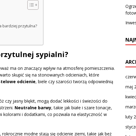
Ogrze
fotow
Inwe
a bardziej przytulna?
NAJ
rzytulnej sypialni?
ARC
nieważ ma on znaczący wpływ na atmosferę pomieszczenia.
 warto skupić się na stonowanych odcieniach, które
czer
telowe odcienie
, biele czy szarości tworzą odpowiednią
maj 
kwie
óż czy jasny błękit, mogą dodać lekkości i świeżości do
marz
strzeni.
Neutralne barwy
, takie jak białe i szare tonacje,
mi kolorami i dodatkami, co pozwala na elastyczność w
luty 
styc
 rokrocznie modne stają się odcienie ziemi, takie jak beż