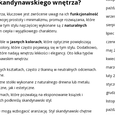
skandynawskiego wnętrza?
paźdz
za, kluczowe jest zwrócenie uwagi na ich
funkcjonalność
wrze
wojej prostoty i minimalizmu, promuje rozwiązania, które
sierp
e w tym stylu najczęściej wykonane są z
naturalnych
im ciepła i wyjątkowego charakteru.
lipie
eble w
jasnych kolorach
, które optycznie powiększają
czer
kolory, które często pojawiają się w tym stylu. Dodatkowo,
maj 
tóre nadają wnętrzu lekkości i elegancji. Oto kilka typów
ynawskim wnętrzu:
kwie
marz
ch kształtach, często z tkaniną w neutralnych odcieniach.
ne.
luty 
zne stoliki wykonane z naturalnego drewna lub metalu.
styc
ne, jak i estetyczne.
grud
mach, które pozwalają na eksponowanie książek i
ch podkreślą skandynawski styl.
listo
paźdz
e mogą wzbogacić aranżację. Styl skandynawski chętnie