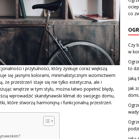
ociep
co z
OGR
Czy 
w ko
Ogrze
jonalności i przytulności, który zyskuje coraz większą
to dz
uje się jasnymi kolorami, minimalistycznym wzornictwem
Jaką
 że przestrzeń staje się nie tylko estetyczna, ale i
Jak z
żując wnętrze w tym stylu, można łatwo popełnić błędy,
domu
twością wprowadzić skandynawski klimat do swojego domu,
ki, które stworzą harmonijną i funkcjonalną przestrzeń.
Ogrze
wady
Ogrze
podzi
ndynawskim?
Jaką