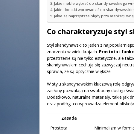
Jakie meble wybrać do skandynawskiego wn
Jakie dodatki wprowadzić do skandynawskie
Jakie są najczęstsze błędy przy aranżacji w
Co charakteryzuje styl
Styl skandynawski to jeden z najpopularniejs
znaczeniu w wielu krajach.
Prostota
i
funkc
przestrzenie są nie tylko estetyczne, ale t
skandynawskim cechują się zazwyczaj neutral
sprawia, że są optycznie większe.
W stylu skandynawskim kluczową rolę odgr
zasłony pozwalają na swobodny dostęp świat
Dodatkowo, naturalne materiały, takie jak 
oraz podłóg, co wprowadza element bliskości
Zasada
Prostota
Minimalizm w formie