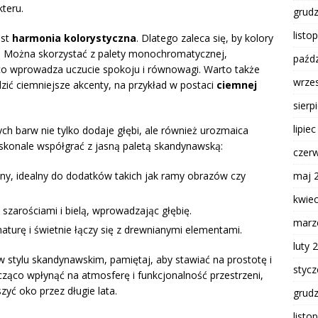
kteru.
grud
listo
est
harmonia kolorystyczna
. Dlatego zaleca się, by kolory
y. Można skorzystać z palety monochromatycznej,
paźdz
 co wprowadza uczucie spokoju i równowagi. Warto także
wrze
ić ciemniejsze akcenty, na przykład w postaci
ciemnej
sierp
lipie
h barw nie tylko dodaje głębi, ale również urozmaica
oskonale współgrać z jasną paletą skandynawską:
czer
ny, idealny do dodatków takich jak ramy obrazów czy
maj 
kwie
szarościami i bielą, wprowadzając głębię.
marz
aturę i świetnie łączy się z drewnianymi elementami.
luty 
 stylu skandynawskim, pamiętaj, aby stawiać na prostotę i
styc
ąco wpłynąć na atmosferę i funkcjonalność przestrzeni,
zyć oko przez długie lata.
grud
listo