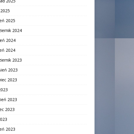
pad 2025
c 2025
zeń 2025
iernik 2024
ień 2024
zeń 2024
iernik 2023
sień 2023
wiec 2023
2023
cień 2023
ec 2023
2023
zeń 2023