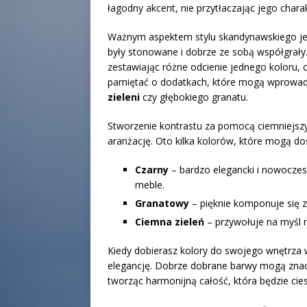
łagodny akcent, nie przytłaczając jego chara
Ważnym aspektem stylu skandynawskiego j
były stonowane i dobrze ze sobą współgrał
zestawiając różne odcienie jednego koloru,
pamiętać o dodatkach, które mogą wprowadz
zieleni
czy głębokiego granatu.
Stworzenie kontrastu za pomocą ciemniejszyc
aranżację. Oto kilka kolorów, które mogą d
Czarny
– bardzo elegancki i nowoczes
meble.
Granatowy
– pięknie komponuje się z 
Ciemna zieleń
– przywołuje na myśl n
Kiedy dobierasz kolory do swojego wnętrza w
elegancję. Dobrze dobrane barwy mogą znacz
tworząc harmonijną całość, która będzie cies