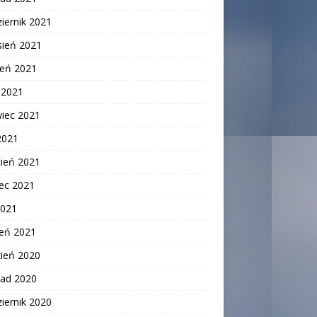
iernik 2021
sień 2021
ień 2021
c 2021
wiec 2021
2021
cień 2021
ec 2021
2021
zeń 2021
zień 2020
pad 2020
iernik 2020