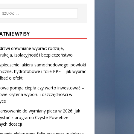
ATNIE WPISY
 drzwi drewniane wybrać: rodzaje,
rukcja, izolacyjność i bezpieczeństwo
zpieczenie lakieru samochodowego: powłoki
iczne, hydrofobowe i folie PPF – jak wybrać
 dbać o efekt
towa pompa ciepła czy warto inwestować –
owe kryteria wyboru i oszczędności w
yce
nansowanie do wymiany pieca w 2026: jak
ystać z programu Czyste Powietrze i
nych dotacji
wanie elektryczne folią grzewczą w dobrze