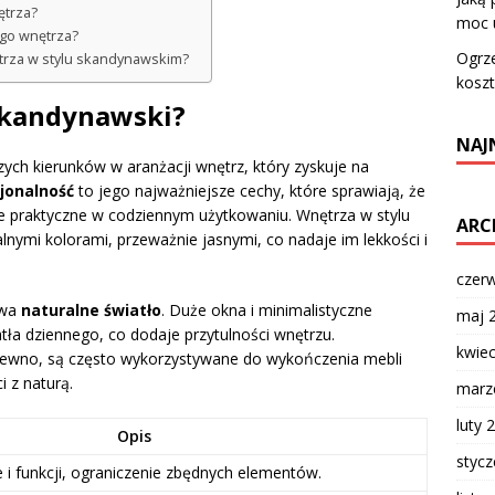
ętrza?
moc 
go wnętrza?
Ogrz
nętrza w stylu skandynawskim?
koszt
 skandynawski?
NAJ
zych kierunków w aranżacji wnętrz, który zyskuje na
jonalność
to jego najważniejsze cechy, które sprawiają, że
akże praktyczne w codziennym użytkowaniu. Wnętrza w stylu
ARC
nymi kolorami, przeważnie jasnymi, co nadaje im lekkości i
czer
ywa
naturalne światło
. Duże okna i minimalistyczne
maj 
ła dziennego, co dodaje przytulności wnętrzu.
kwie
drewno, są często wykorzystywane do wykończenia mebli
 z naturą.
marz
luty 
Opis
styc
 i funkcji, ograniczenie zbędnych elementów.