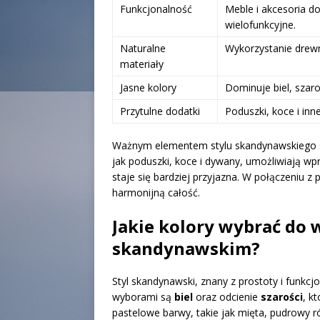
Funkcjonalność
Meble i akcesoria d
wielofunkcyjne.
Naturalne
Wykorzystanie drewna
materiały
Jasne kolory
Dominuje biel, szaro
Przytulne dodatki
Poduszki, koce i inn
Ważnym elementem stylu skandynawskiego 
jak poduszki, koce i dywany, umożliwiają wp
staje się bardziej przyjazna. W połączeniu 
harmonijną całość.
Jakie kolory wybrać do 
skandynawskim?
Styl skandynawski, znany z prostoty i funkcjo
wyborami są
biel
oraz odcienie
szarości
, k
pastelowe barwy, takie jak mięta, pudrowy r