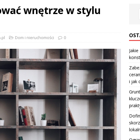
ować wnętrze w stylu
OST
.pl
Dom i nieruchomości
0
Jakie
konst
Zabe
ceram
i jak
Grun
klucz
prakt
Dofi
skorz
lokal
Ogrze