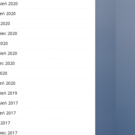
sień 2020
ień 2020
c 2020
wiec 2020
2020
cień 2020
ec 2020
2020
zeń 2020
zień 2019
sień 2017
ień 2017
c 2017
wiec 2017