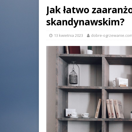
Jak łatwo zaaranż
skandynawskim?
13 kwietnia 2023
dobre-ogrzewanie.com