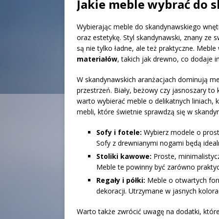
Jakie meble wybrać do 
Wybierając meble do skandynawskiego wnętr
oraz estetykę. Styl skandynawski, znany ze s
są nie tylko ładne, ale też praktyczne. Mebl
materiałów
, takich jak drewno, co dodaje 
W skandynawskich aranżacjach dominują m
przestrzeń. Biały, beżowy czy jasnoszary to 
warto wybierać meble o delikatnych liniach, k
mebli, które świetnie sprawdzą się w skand
Sofy i fotele:
Wybierz modele o prosty
Sofy z drewnianymi nogami będą ideal
Stoliki kawowe:
Proste, minimalistyc
Meble te powinny być zarówno praktycz
Regały i półki:
Meble o otwartych for
dekoracji. Utrzymane w jasnych kolora
Warto także zwrócić uwagę na dodatki, któr