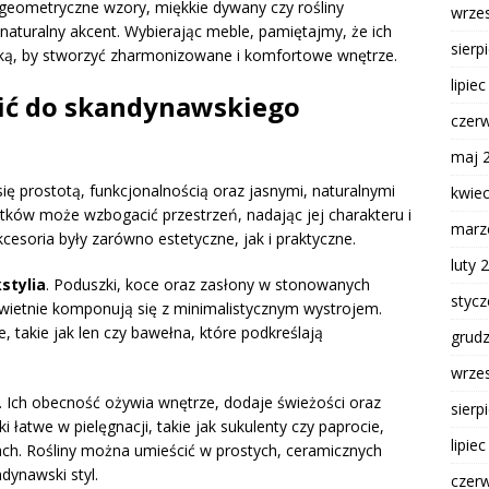
 geometryczne wzory, miękkie dywany czy rośliny
wrze
aturalny akcent. Wybierając meble, pamiętajmy, że ich
sierp
yką, by stworzyć zharmonizowane i komfortowe wnętrze.
lipie
ić do skandynawskiego
czer
maj 
ę prostotą, funkcjonalnością oraz jasnymi, naturalnymi
kwie
ków może wzbogacić przestrzeń, nadając jej charakteru i
marz
kcesoria były zarówno estetyczne, jak i praktyczne.
luty 
stylia
. Poduszki, koce oraz zasłony w stonowanych
styc
, świetnie komponują się z minimalistycznym wystrojem.
 takie jak len czy bawełna, które podkreślają
grud
wrze
t. Ich obecność ożywia wnętrze, dodaje świeżości oraz
sierp
łatwe w pielęgnacji, takie jak sukulenty czy paprocie,
lipie
ch. Rośliny można umieścić w prostych, ceramicznych
dynawski styl.
czer