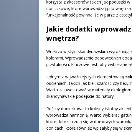
korzysta z akcesoriów takich jak poduszki w
doniczkowe, które wprowadzają do wnętrza n
funkcjonalność powinna iść w parze z estet
Jakie dodatki wprowadz
wnętrza?
Wnętrza w stylu skandynawskim wyróżniają si
kolorami. Wprowadzenie odpowiednich dodat
przytulności. Kluczowe jest, aby wybierane a
Jednym z najważniejszych elementów są
tek
odcieniach, takich jak biel, szarość czy beż
Warto zainwestować w materiały ekologiczne,
skandynawskie podejście do natury.
Rośliny doniczkowe to kolejny istotny akcen
wprowadza harmonię. Warto wybierać gatunki 
które dobrze czują się w domowych warunka
donicach, które również wpisałyby się w skan