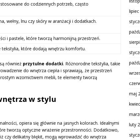
listo
ostosowane do codziennych potrzeb, często
lipie
, wełny, lnu czy skóry w aranżacji i dodatkach.
styc
paźdz
ści i pastele, które tworzą harmonijną przestrzeń.
sierp
e tekstylia, które dodają wnętrzu komfortu.
styc
paźdz
są również
przytulne dodatki
. Różnorodne tekstylia, takie
rowadzenie do wnętrza ciepła i sprawiają, że przestrzeń
wrze
z prostym wzornictwem mebli, te elementy tworzą
czer
maj 
wnętrza w stylu
kwie
marz
nalności, opiera się głównie na jasnych kolorach. Idealnymi
luty 
tóre tworzą optyczne wrażenie przestronności. Dodatkowo,
styc
óż czy delikatny błękit, mogą wprowadzić do wnętrza