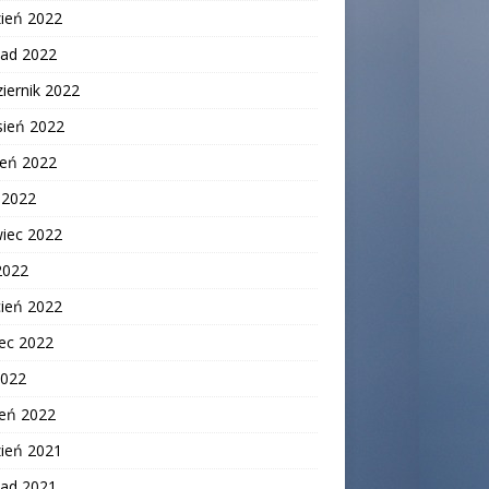
zień 2022
pad 2022
iernik 2022
sień 2022
ień 2022
c 2022
wiec 2022
2022
cień 2022
ec 2022
2022
zeń 2022
zień 2021
pad 2021